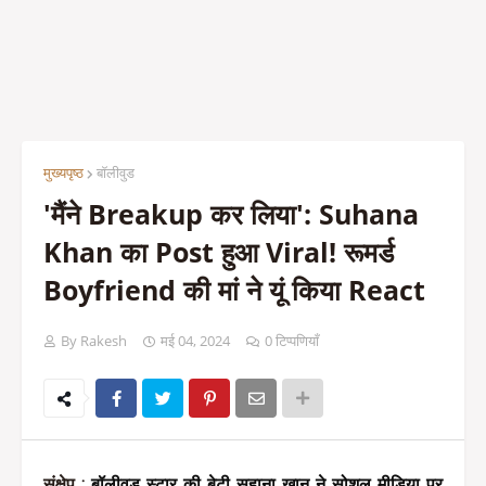
मुख्यपृष्ठ
बॉलीवुड
'मैंने Breakup कर लिया': Suhana
Khan का Post हुआ Viral! रूमर्ड
Boyfriend की मां ने यूं किया React
By Rakesh
मई 04, 2024
0 टिप्पणियाँ
संक्षेप
 : 
बॉलीवुड स्टार की बेटी सुहाना खान ने सोशल मीडिया पर 