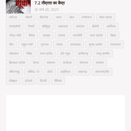
7.2 तीव्रता का केंद्र
मार्च 28, 2025
करिअर
नौकरी
बिजनेस
भारत
खेल
मनोरंजन
शेयर बाजार
टेक्नोलॉजी
निफ्टी
बॉलीवुड
महाराष्ट्र
कांग्रेस
बीजेपी
अमेरिका
नरेंद्र मोदी
विदेश
क्राइम
भाजपा
राजनीती
उत्तर प्रदेश
बिहार
चीन
राहुल गांधी
गुजरात
पंजाब
उत्तराखंड
चुनाव आयोग
राजस्थान
लोकसभा
निवेश
मध्य प्रदेश
टॉप न्यूज़
छत्तीसगढ़
जम्मू कश्मीर
हिमाचल प्रदेश
केरल
स्वास्थ्य
कर्नाटक
तेलंगाना
सरकार
तमिलनाडु
कोविड-19
ऑटो
आईपीएल
लखनऊ
अंतरराष्ट्रीय
मोबाइल
ट्रेडर्स
दिल्ली
वैश्विक