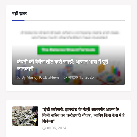
बड़ी ख़बर
कंपनी की बैलेंस शीट कैसे समझें: आसान भाषा में पूरी
जानकारी
By Manoj, ICCBizNews
अक्टूबर 15, 2025
"ईडी छापेमारी: झारखंड के मंत्री आलमगीर आलम के
निजी सचिव का 'करोड़पति नौकर', जानिए किस केस में है
शिकंजा"
मई 06, 2024