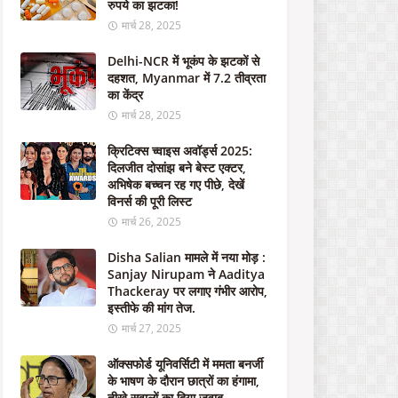
रुपये का झटका!
स
में
मार्च 28, 2025
है
शि
Delhi-NCR में भूकंप के झटकों से
कं
दहशत, Myanmar में 7.2 तीव्रता
जा
का केंद्र
"
मार्च 28, 2025
मई
06,
क्रिटिक्स च्वाइस अवॉर्ड्स 2025:
2024
दिलजीत दोसांझ बने बेस्ट एक्टर,
अभिषेक बच्चन रह गए पीछे, देखें
न
विनर्स की पूरी लिस्ट
ई
मार्च 26, 2025
डि
फें
Disha Salian मामले में नया मोड़ :
स
Sanjay Nirupam ने Aaditya
डी
Thackeray पर लगाए गंभीर आरोप,
ल
इस्तीफे की मांग तेज.
:
मार्च 27, 2025
मो
दी
ऑक्सफोर्ड यूनिवर्सिटी में ममता बनर्जी
स
के भाषण के दौरान छात्रों का हंगामा,
र
तीखे सवालों का दिया जवाब