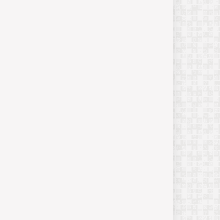
का
सै
न्य
ब
ल
जनवरी
13,
2025