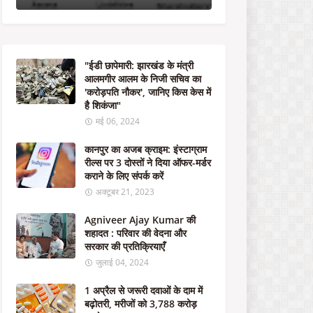
के
नि
जी
स
चि
"ईडी छापेमारी: झारखंड के मंत्री
व
आलमगीर आलम के निजी सचिव का
का
'करोड़पति नौकर', जानिए किस केस में
'
है शिकंजा"
क
रो
मई 06, 2024
ड़
प
कानपुर का अजब क्राइम: इंस्टाग्राम
ति
रील्स पर 3 दोस्तों ने दिया ऑफर-मर्डर
नौ
कराने के लिए संपर्क करें
क
अक्टूबर 21, 2023
र
'
Agniveer Ajay Kumar की
,
शहादत : परिवार की वेदना और
जा
सरकार की प्रतिक्रियाएँ
नि
जुलाई 04, 2024
ए
कि
1 अप्रैल से जरूरी दवाओं के दाम में
स
बढ़ोतरी, मरीजों को 3,788 करोड़
के