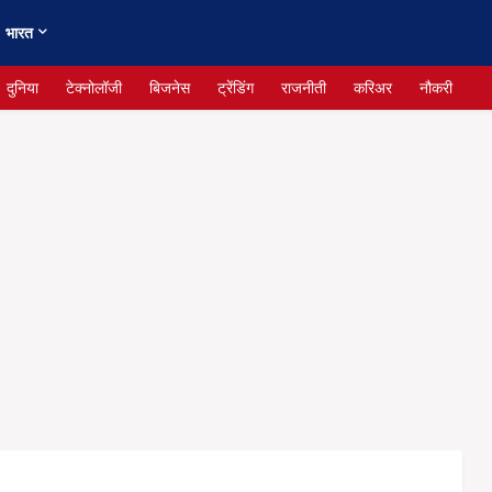
भारत
दुनिया
टेक्नोलॉजी
बिजनेस
ट्रेंडिंग
राजनीती
करिअर
नौकरी