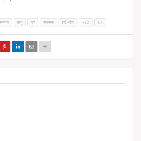
राजगंज
मृत्यु
यूपी
लोकसभा
हार्ट अटैक
PSO
UP