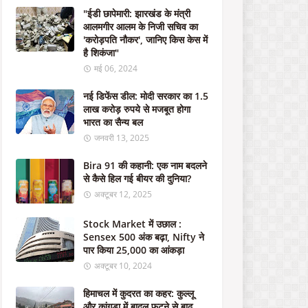
ऑ
"ईडी छापेमारी: झारखंड के मंत्री
फ
आलमगीर आलम के निजी सचिव का
र
'करोड़पति नौकर', जानिए किस केस में
-
है शिकंजा"
म
मई 06, 2024
र्ड
र
नई डिफेंस डील: मोदी सरकार का 1.5
क
लाख करोड़ रुपये से मजबूत होगा
रा
भारत का सैन्य बल
ने
जनवरी 13, 2025
के
लि
Bira 91 की कहानी: एक नाम बदलने
ए
से कैसे हिल गई बीयर की दुनिया?
सं
प
अक्टूबर 12, 2025
र्क
क
Stock Market में उछाल :
रें
Sensex 500 अंक बढ़ा, Nifty ने
पार किया 25,000 का आंकड़ा
अक्टूबर
अक्टूबर 10, 2024
21,
2023
हिमाचल में कुदरत का कहर: कुल्लू
और कांगड़ा में बादल फटने से बाढ़,