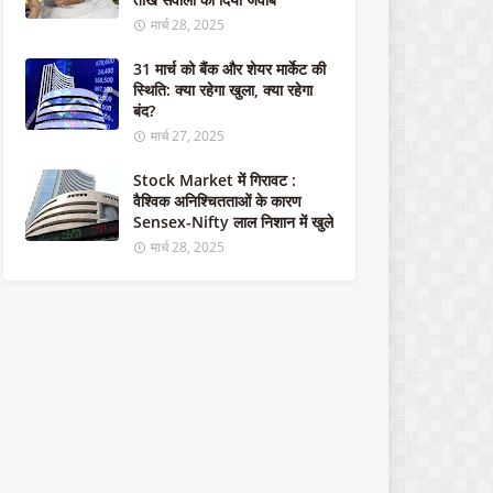
का
र
मार्च 28, 2025
का
1
31 मार्च को बैंक और शेयर मार्केट की
.
स्थिति: क्या रहेगा खुला, क्या रहेगा
5
बंद?
ला
मार्च 27, 2025
ख
क
Stock Market में गिरावट :
रो
वैश्विक अनिश्चितताओं के कारण
ड़
Sensex-Nifty लाल निशान में खुले
रु
मार्च 28, 2025
प
ये
से
म
ज
बू
त
हो
गा
भा
र
त