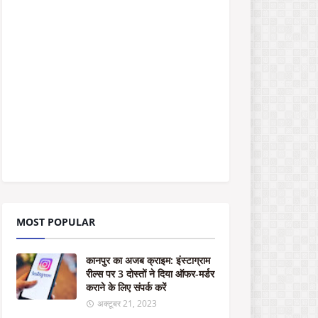
पु
र
का
अ
ज
ब
क्रा
इ
म
:
इं
स्टा
ग्रा
म
री
ल्स
MOST POPULAR
प
र
3
कानपुर का अजब क्राइम: इंस्टाग्राम
दो
रील्स पर 3 दोस्तों ने दिया ऑफर-मर्डर
स्तों
कराने के लिए संपर्क करें
ने
दि
अक्टूबर 21, 2023
या