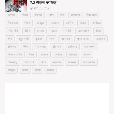
7.2 तीव्रता का केंद्र
मार्च 28, 2025
करिअर
नौकरी
बिजनेस
भारत
खेल
मनोरंजन
शेयर बाजार
टेक्नोलॉजी
निफ्टी
बॉलीवुड
महाराष्ट्र
कांग्रेस
बीजेपी
अमेरिका
नरेंद्र मोदी
विदेश
क्राइम
भाजपा
राजनीती
उत्तर प्रदेश
बिहार
चीन
राहुल गांधी
गुजरात
पंजाब
उत्तराखंड
चुनाव आयोग
राजस्थान
लोकसभा
निवेश
मध्य प्रदेश
टॉप न्यूज़
छत्तीसगढ़
जम्मू कश्मीर
हिमाचल प्रदेश
केरल
स्वास्थ्य
कर्नाटक
तेलंगाना
सरकार
तमिलनाडु
कोविड-19
ऑटो
आईपीएल
लखनऊ
अंतरराष्ट्रीय
मोबाइल
ट्रेडर्स
दिल्ली
वैश्विक