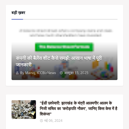
बड़ी ख़बर
कंपनी की बैलेंस शीट कैसे समझें: आसान भाषा में पूरी
जानकारी
By Manoj, ICCBizNews
अक्टूबर 15, 2025
"ईडी छापेमारी: झारखंड के मंत्री आलमगीर आलम के
निजी सचिव का 'करोड़पति नौकर', जानिए किस केस में है
शिकंजा"
मई 06, 2024