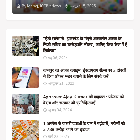
By Manoj, ICCBizNews
अक्टूबर 15, 2025
"ईडी छापेमारी: झारखंड के मंत्री आलमगीर आलम के
निजी सचिव का 'करोड़पति नौकर', जानिए किस केस में है
शिकंजा"
मई 06, 2024
कानपुर का अजब क्राइम: इंस्टाग्राम रील्स पर 3 दोस्तों
ने दिया ऑफर-मर्डर कराने के लिए संपर्क करें
अक्टूबर 21, 2023
Agniveer Ajay Kumar की शहादत : परिवार की
वेदना और सरकार की प्रतिक्रियाएँ
जुलाई 04, 2024
1 अप्रैल से जरूरी दवाओं के दाम में बढ़ोतरी, मरीजों को
3,788 करोड़ रुपये का झटका!
मार्च 28, 2025