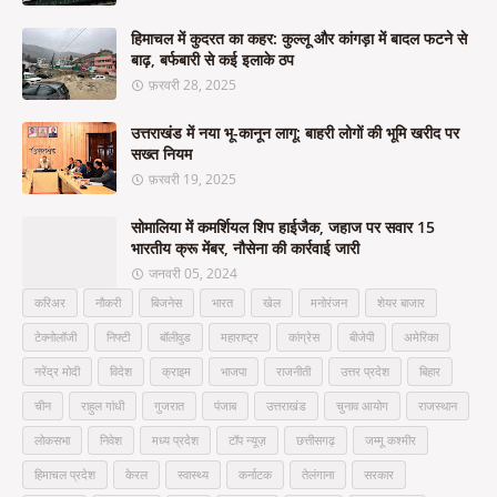
हिमाचल में कुदरत का कहर: कुल्लू और कांगड़ा में बादल फटने से
बाढ़, बर्फबारी से कई इलाके ठप
फ़रवरी 28, 2025
उत्तराखंड में नया भू-कानून लागू: बाहरी लोगों की भूमि खरीद पर
सख्त नियम
फ़रवरी 19, 2025
सोमालिया में कमर्शियल शिप हाईजैक, जहाज पर सवार 15
भारतीय क्रू मेंबर, नौसेना की कार्रवाई जारी
जनवरी 05, 2024
करिअर
नौकरी
बिजनेस
भारत
खेल
मनोरंजन
शेयर बाजार
टेक्नोलॉजी
निफ्टी
बॉलीवुड
महाराष्ट्र
कांग्रेस
बीजेपी
अमेरिका
नरेंद्र मोदी
विदेश
क्राइम
भाजपा
राजनीती
उत्तर प्रदेश
बिहार
चीन
राहुल गांधी
गुजरात
पंजाब
उत्तराखंड
चुनाव आयोग
राजस्थान
लोकसभा
निवेश
मध्य प्रदेश
टॉप न्यूज़
छत्तीसगढ़
जम्मू कश्मीर
हिमाचल प्रदेश
केरल
स्वास्थ्य
कर्नाटक
तेलंगाना
सरकार