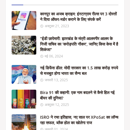
कानपुर का अजब क्राइम: इंस्टाग्राम रील्स पर 3 दोस्तों
ने दिया ऑफर-मर्डर कराने के लिए संपर्क करें
अक्टूबर 21, 2023
"ईडी छापेमारी: झारखंड के मंत्री आलमगीर आलम के
निजी सचिव का 'करोड़पति नौकर', जानिए किस केस में है
शिकंजा"
मई 06, 2024
नई डिफेंस डील: मोदी सरकार का 1.5 लाख करोड़ रुपये
से मजबूत होगा भारत का सैन्य बल
जनवरी 13, 2025
Bira 91 की कहानी: एक नाम बदलने से कैसे हिल गई
बीयर की दुनिया?
अक्टूबर 12, 2025
ISRO ने रचा इतिहास, नए साल पर XPoSat का लॉन्च
रहा सफल, ब्लैक होल का खोलेगा राज
जनवरी 01, 2024