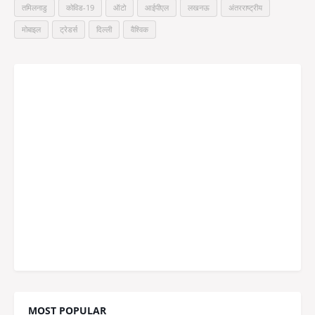
तमिलनाडु
कोविड-19
ऑटो
आईपीएल
लखनऊ
अंतरराष्ट्रीय
मोबाइल
ट्रेडर्स
दिल्ली
वैश्विक
MOST POPULAR