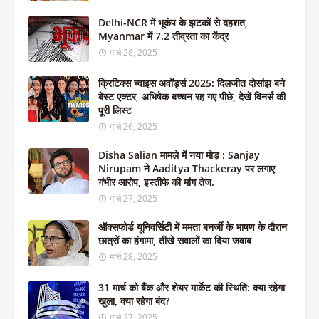
Delhi-NCR में भूकंप के झटकों से दहशत,
Myanmar में 7.2 तीव्रता का केंद्र
मार्च 28, 2025
क्रिटिक्स च्वाइस अवॉर्ड्स 2025: दिलजीत दोसांझ बने
बेस्ट एक्टर, अभिषेक बच्चन रह गए पीछे, देखें विनर्स की
पूरी लिस्ट
मार्च 26, 2025
Disha Salian मामले में नया मोड़ : Sanjay
Nirupam ने Aaditya Thackeray पर लगाए
गंभीर आरोप, इस्तीफे की मांग तेज.
मार्च 27, 2025
ऑक्सफोर्ड यूनिवर्सिटी में ममता बनर्जी के भाषण के दौरान
छात्रों का हंगामा, तीखे सवालों का दिया जवाब
मार्च 28, 2025
31 मार्च को बैंक और शेयर मार्केट की स्थिति: क्या रहेगा
खुला, क्या रहेगा बंद?
मार्च 27, 2025