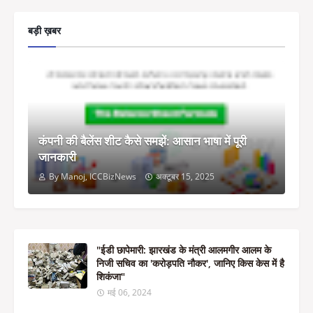
बड़ी ख़बर
कंपनी की बैलेंस शीट कैसे समझें: आसान भाषा में पूरी
जानकारी
By Manoj, ICCBizNews
अक्टूबर 15, 2025
"ईडी छापेमारी: झारखंड के मंत्री आलमगीर आलम के
निजी सचिव का 'करोड़पति नौकर', जानिए किस केस में है
शिकंजा"
मई 06, 2024