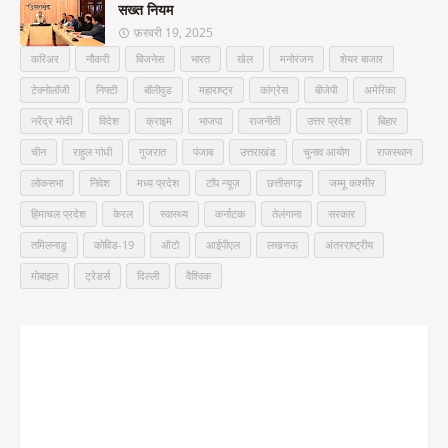
सख्त नियम
फ़रवरी 19, 2025
करिअर
नौकरी
बिजनेस
भारत
खेल
मनोरंजन
शेयर बाजार
टेक्नोलॉजी
निफ्टी
बॉलीवुड
महाराष्ट्र
कांग्रेस
बीजेपी
अमेरिका
नरेंद्र मोदी
विदेश
क्राइम
भाजपा
राजनीती
उत्तर प्रदेश
बिहार
चीन
राहुल गांधी
गुजरात
पंजाब
उत्तराखंड
चुनाव आयोग
राजस्थान
लोकसभा
निवेश
मध्य प्रदेश
टॉप न्यूज़
छत्तीसगढ़
जम्मू कश्मीर
हिमाचल प्रदेश
केरल
स्वास्थ्य
कर्नाटक
तेलंगाना
सरकार
तमिलनाडु
कोविड-19
ऑटो
आईपीएल
लखनऊ
अंतरराष्ट्रीय
मोबाइल
ट्रेडर्स
दिल्ली
वैश्विक