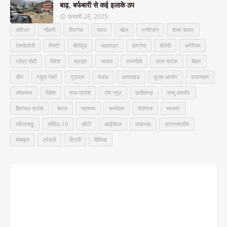
बाढ़, बर्फबारी से कई इलाके ठप
फ़रवरी 28, 2025
करिअर
नौकरी
बिजनेस
भारत
खेल
मनोरंजन
शेयर बाजार
टेक्नोलॉजी
निफ्टी
बॉलीवुड
महाराष्ट्र
कांग्रेस
बीजेपी
अमेरिका
नरेंद्र मोदी
विदेश
क्राइम
भाजपा
राजनीती
उत्तर प्रदेश
बिहार
चीन
राहुल गांधी
गुजरात
पंजाब
उत्तराखंड
चुनाव आयोग
राजस्थान
लोकसभा
निवेश
मध्य प्रदेश
टॉप न्यूज़
छत्तीसगढ़
जम्मू कश्मीर
हिमाचल प्रदेश
केरल
स्वास्थ्य
कर्नाटक
तेलंगाना
सरकार
तमिलनाडु
कोविड-19
ऑटो
आईपीएल
लखनऊ
अंतरराष्ट्रीय
मोबाइल
ट्रेडर्स
दिल्ली
वैश्विक