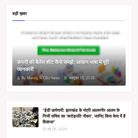
बड़ी ख़बर
कंपनी की बैलेंस शीट कैसे समझें: आसान भाषा में पूरी
जानकारी
By Manoj, ICCBizNews
अक्टूबर 15, 2025
"ईडी छापेमारी: झारखंड के मंत्री आलमगीर आलम के
निजी सचिव का 'करोड़पति नौकर', जानिए किस केस में है
शिकंजा"
मई 06, 2024