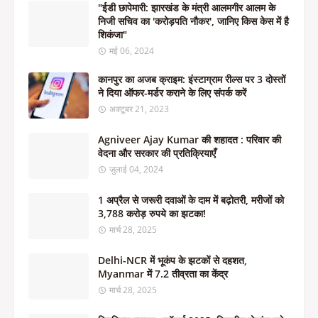
"ईडी छापेमारी: झारखंड के मंत्री आलमगीर आलम के
निजी सचिव का 'करोड़पति नौकर', जानिए किस केस में है
शिकंजा"
मई 06, 2024
कानपुर का अजब क्राइम: इंस्टाग्राम रील्स पर 3 दोस्तों
ने दिया ऑफर-मर्डर कराने के लिए संपर्क करें
अक्टूबर 21, 2023
Agniveer Ajay Kumar की शहादत : परिवार की
वेदना और सरकार की प्रतिक्रियाएँ
जुलाई 04, 2024
1 अप्रैल से जरूरी दवाओं के दाम में बढ़ोतरी, मरीजों को
3,788 करोड़ रुपये का झटका!
मार्च 28, 2025
Delhi-NCR में भूकंप के झटकों से दहशत,
Myanmar में 7.2 तीव्रता का केंद्र
मार्च 28, 2025