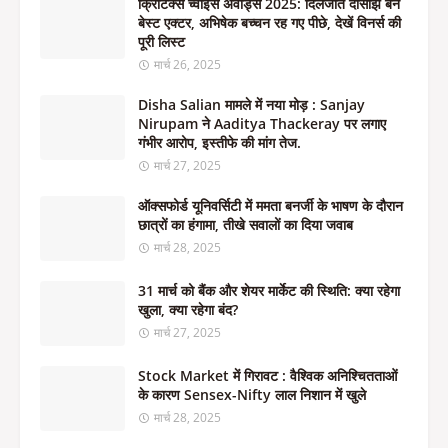
क्रिटिक्स च्वाइस अवॉर्ड्स 2025: दिलजीत दोसांझ बने
बेस्ट एक्टर, अभिषेक बच्चन रह गए पीछे, देखें विनर्स की
पूरी लिस्ट
मार्च 26, 2025
Disha Salian मामले में नया मोड़ : Sanjay
Nirupam ने Aaditya Thackeray पर लगाए
गंभीर आरोप, इस्तीफे की मांग तेज.
मार्च 27, 2025
ऑक्सफोर्ड यूनिवर्सिटी में ममता बनर्जी के भाषण के दौरान
छात्रों का हंगामा, तीखे सवालों का दिया जवाब
मार्च 28, 2025
31 मार्च को बैंक और शेयर मार्केट की स्थिति: क्या रहेगा
खुला, क्या रहेगा बंद?
मार्च 27, 2025
Stock Market में गिरावट : वैश्विक अनिश्चितताओं
के कारण Sensex-Nifty लाल निशान में खुले
मार्च 28, 2025