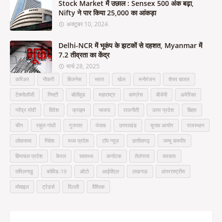
Stock Market में उछाल : Sensex 500 अंक बढ़ा,
Nifty ने पार किया 25,000 का आंकड़ा
अक्टूबर 10, 2024
Delhi-NCR में भूकंप के झटकों से दहशत, Myanmar में
7.2 तीव्रता का केंद्र
मार्च 28, 2025
करिअर
नौकरी
बिजनेस
भारत
खेल
मनोरंजन
शेयर बाजार
टेक्नोलॉजी
निफ्टी
बॉलीवुड
महाराष्ट्र
कांग्रेस
बीजेपी
अमेरिका
नरेंद्र मोदी
विदेश
क्राइम
भाजपा
राजनीती
उत्तर प्रदेश
बिहार
चीन
राहुल गांधी
गुजरात
पंजाब
उत्तराखंड
चुनाव आयोग
राजस्थान
लोकसभा
निवेश
मध्य प्रदेश
टॉप न्यूज़
छत्तीसगढ़
जम्मू कश्मीर
हिमाचल प्रदेश
केरल
स्वास्थ्य
कर्नाटक
तेलंगाना
सरकार
तमिलनाडु
कोविड-19
ऑटो
आईपीएल
लखनऊ
अंतरराष्ट्रीय
मोबाइल
ट्रेडर्स
दिल्ली
वैश्विक