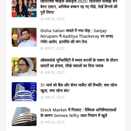
क्रिटिक्स च्वाइस अवॉर्ड्स 2025: दिलजीत दोसांझ बने
बेस्ट एक्टर, अभिषेक बच्चन रह गए पीछे, देखें विनर्स की
पूरी लिस्ट
मार्च 26, 2025
Disha Salian मामले में नया मोड़ : Sanjay
Nirupam ने Aaditya Thackeray पर लगाए
गंभीर आरोप, इस्तीफे की मांग तेज.
मार्च 27, 2025
ऑक्सफोर्ड यूनिवर्सिटी में ममता बनर्जी के भाषण के दौरान
छात्रों का हंगामा, तीखे सवालों का दिया जवाब
मार्च 28, 2025
31 मार्च को बैंक और शेयर मार्केट की स्थिति: क्या रहेगा
खुला, क्या रहेगा बंद?
मार्च 27, 2025
Stock Market में गिरावट : वैश्विक अनिश्चितताओं
के कारण Sensex-Nifty लाल निशान में खुले
मार्च 28, 2025