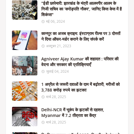
"ईडी छापेमारी: झारखंड के मंत्री आलमगीर आलम के
निजी सचिव का 'करोड़पति नौकर', जानिए किस केस में है
शिकंजा"
मई 06, 2024
कानपुर का अजब क्राइम: इंस्टाग्राम रील्स पर 3 दोस्तों
ने दिया ऑफर-मर्डर कराने के लिए संपर्क करें
अक्टूबर 21, 2023
Agniveer Ajay Kumar की शहादत : परिवार की
वेदना और सरकार की प्रतिक्रियाएँ
जुलाई 04, 2024
1 अप्रैल से जरूरी दवाओं के दाम में बढ़ोतरी, मरीजों को
3,788 करोड़ रुपये का झटका!
मार्च 28, 2025
Delhi-NCR में भूकंप के झटकों से दहशत,
Myanmar में 7.2 तीव्रता का केंद्र
मार्च 28, 2025