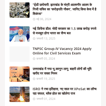
"ईडी छापेमारी: झारखंड के मंत्री आलमगीर आलम के
निजी सचिव का 'करोड़पति नौकर', जानिए किस केस में है
शिकंजा"
मई 06, 2024
नई डिफेंस डील: मोदी सरकार का 1.5 लाख करोड़ रुपये
से मजबूत होगा भारत का सैन्य बल
जनवरी 13, 2025
TNPSC Group-IV Vacancy 2024 Apply
Online for Civil Services Exam
फ़रवरी 05, 2024
उत्तराखंड में नया भू-कानून लागू: बाहरी लोगों की भूमि
खरीद पर सख्त नियम
फ़रवरी 19, 2025
ISRO ने रचा इतिहास, नए साल पर XPoSat का लॉन्च
रहा सफल, ब्लैक होल का खोलेगा राज
जनवरी 01, 2024