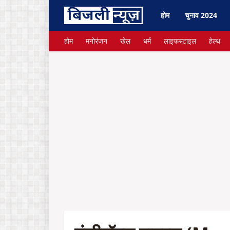
होम
चुनाव 2024
होम
मनोरंजन
खेल
धर्म
लाइफस्टाइल
हेल्थ