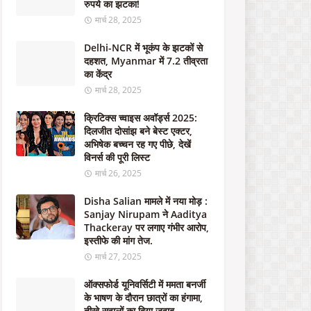
रुपये का झटका!
स
में
मार्च 28, 2025
है
शि
Delhi-NCR में भूकंप के झटकों से
कं
दहशत, Myanmar में 7.2 तीव्रता
जा
का केंद्र
"
मार्च 28, 2025
मई
06,
क्रिटिक्स च्वाइस अवॉर्ड्स 2025:
2024
दिलजीत दोसांझ बने बेस्ट एक्टर,
अभिषेक बच्चन रह गए पीछे, देखें
विनर्स की पूरी लिस्ट
मार्च 26, 2025
Disha Salian मामले में नया मोड़ :
Sanjay Nirupam ने Aaditya
Thackeray पर लगाए गंभीर आरोप,
इस्तीफे की मांग तेज.
मार्च 27, 2025
ऑक्सफोर्ड यूनिवर्सिटी में ममता बनर्जी
के भाषण के दौरान छात्रों का हंगामा,
तीखे सवालों का दिया जवाब