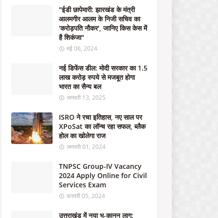
ऑ
"ईडी छापेमारी: झारखंड के मंत्री
फ
आलमगीर आलम के निजी सचिव का
र
'करोड़पति नौकर', जानिए किस केस में
-
है शिकंजा"
म
मई 06, 2024
र्ड
र
नई डिफेंस डील: मोदी सरकार का 1.5
क
लाख करोड़ रुपये से मजबूत होगा
रा
भारत का सैन्य बल
ने
जनवरी 13, 2025
के
लि
ISRO ने रचा इतिहास, नए साल पर
ए
XPoSat का लॉन्च रहा सफल, ब्लैक
सं
होल का खोलेगा राज
प
र्क
जनवरी 01, 2024
क
रें
TNPSC Group-IV Vacancy
2024 Apply Online for Civil
Services Exam
अक्टूबर
21,
फ़रवरी 05, 2024
2023
उत्तराखंड में नया भू-कानून लागू: