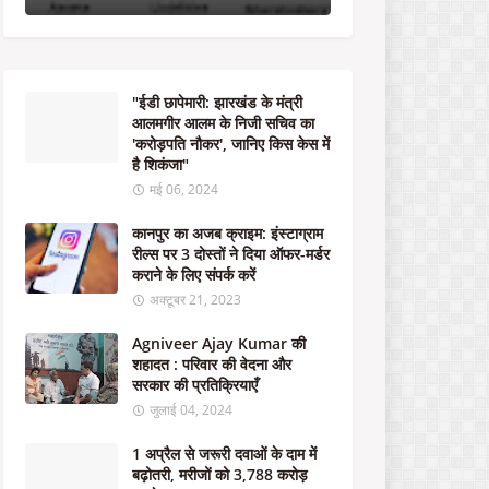
के
नि
जी
स
चि
"ईडी छापेमारी: झारखंड के मंत्री
व
आलमगीर आलम के निजी सचिव का
का
'करोड़पति नौकर', जानिए किस केस में
'
है शिकंजा"
क
रो
मई 06, 2024
ड़
प
कानपुर का अजब क्राइम: इंस्टाग्राम
ति
रील्स पर 3 दोस्तों ने दिया ऑफर-मर्डर
नौ
कराने के लिए संपर्क करें
क
अक्टूबर 21, 2023
र
'
Agniveer Ajay Kumar की
,
शहादत : परिवार की वेदना और
जा
सरकार की प्रतिक्रियाएँ
नि
जुलाई 04, 2024
ए
कि
1 अप्रैल से जरूरी दवाओं के दाम में
स
बढ़ोतरी, मरीजों को 3,788 करोड़
के