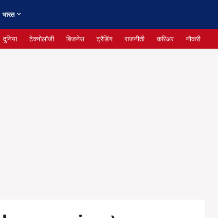
भारत
दुनिया
टेक्नोलॉजी
बिजनेस
ट्रेंडिंग
राजनीती
करिअर
नौकरी