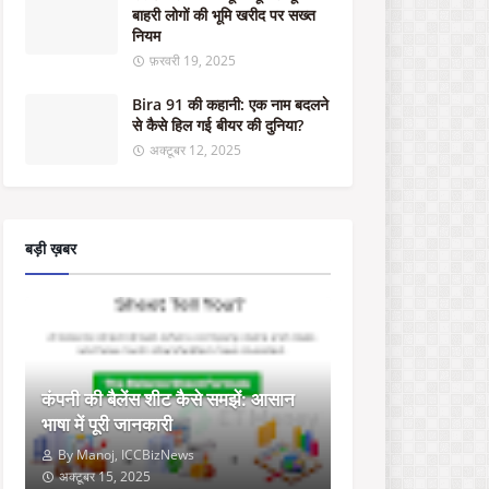
"
बाहरी लोगों की भूमि खरीद पर सख्त
ई
नियम
डी
फ़रवरी 19, 2025
छा
पे
Bira 91 की कहानी: एक नाम बदलने
मा
से कैसे हिल गई बीयर की दुनिया?
री
अक्टूबर 12, 2025
:
झा
र
खं
ड
बड़ी ख़बर
के
मं
त्री
आ
ल
म
गी
कंपनी की बैलेंस शीट कैसे समझें: आसान
र
भाषा में पूरी जानकारी
आ
ल
By Manoj, ICCBizNews
म
अक्टूबर 15, 2025