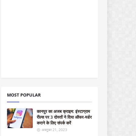
पु
र
का
अ
ज
ब
क्रा
इ
म
:
इं
स्टा
ग्रा
म
री
ल्स
MOST POPULAR
प
र
3
कानपुर का अजब क्राइम: इंस्टाग्राम
दो
रील्स पर 3 दोस्तों ने दिया ऑफर-मर्डर
स्तों
कराने के लिए संपर्क करें
ने
दि
अक्टूबर 21, 2023
या