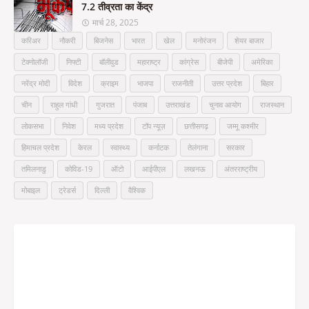
7.2 तीव्रता का केंद्र
मार्च 28, 2025
करिअर
नौकरी
बिजनेस
भारत
खेल
मनोरंजन
शेयर बाजार
टेक्नोलॉजी
निफ्टी
बॉलीवुड
महाराष्ट्र
कांग्रेस
बीजेपी
अमेरिका
नरेंद्र मोदी
विदेश
क्राइम
भाजपा
राजनीती
उत्तर प्रदेश
बिहार
चीन
राहुल गांधी
गुजरात
पंजाब
उत्तराखंड
चुनाव आयोग
राजस्थान
लोकसभा
निवेश
मध्य प्रदेश
टॉप न्यूज़
छत्तीसगढ़
जम्मू कश्मीर
हिमाचल प्रदेश
केरल
स्वास्थ्य
कर्नाटक
तेलंगाना
सरकार
तमिलनाडु
कोविड-19
ऑटो
आईपीएल
लखनऊ
अंतरराष्ट्रीय
मोबाइल
ट्रेडर्स
दिल्ली
वैश्विक