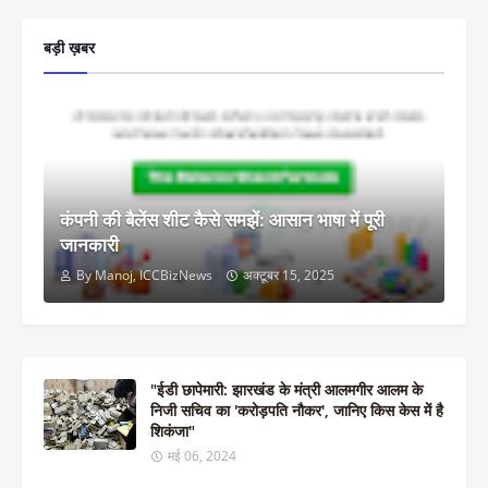
बड़ी ख़बर
कंपनी की बैलेंस शीट कैसे समझें: आसान भाषा में पूरी
जानकारी
By Manoj, ICCBizNews
अक्टूबर 15, 2025
"ईडी छापेमारी: झारखंड के मंत्री आलमगीर आलम के
निजी सचिव का 'करोड़पति नौकर', जानिए किस केस में है
शिकंजा"
मई 06, 2024