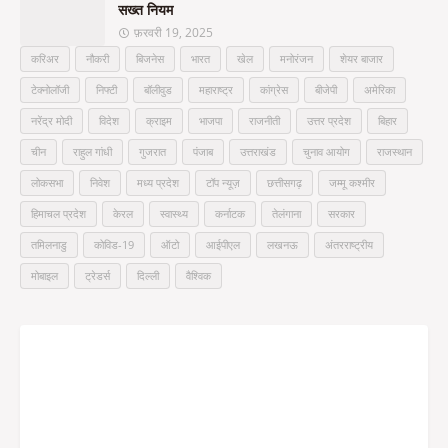
सख्त नियम
फ़रवरी 19, 2025
करिअर
नौकरी
बिजनेस
भारत
खेल
मनोरंजन
शेयर बाजार
टेक्नोलॉजी
निफ्टी
बॉलीवुड
महाराष्ट्र
कांग्रेस
बीजेपी
अमेरिका
नरेंद्र मोदी
विदेश
क्राइम
भाजपा
राजनीती
उत्तर प्रदेश
बिहार
चीन
राहुल गांधी
गुजरात
पंजाब
उत्तराखंड
चुनाव आयोग
राजस्थान
लोकसभा
निवेश
मध्य प्रदेश
टॉप न्यूज़
छत्तीसगढ़
जम्मू कश्मीर
हिमाचल प्रदेश
केरल
स्वास्थ्य
कर्नाटक
तेलंगाना
सरकार
तमिलनाडु
कोविड-19
ऑटो
आईपीएल
लखनऊ
अंतरराष्ट्रीय
मोबाइल
ट्रेडर्स
दिल्ली
वैश्विक