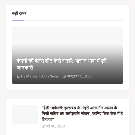
बड़ी ख़बर
कंपनी की बैलेंस शीट कैसे समझें: आसान भाषा में पूरी
जानकारी
By Manoj, ICCBizNews
अक्टूबर 15, 2025
"ईडी छापेमारी: झारखंड के मंत्री आलमगीर आलम के
निजी सचिव का 'करोड़पति नौकर', जानिए किस केस में है
शिकंजा"
मई 06, 2024