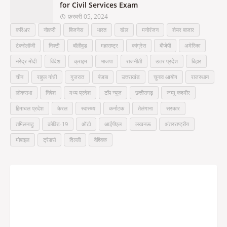
for Civil Services Exam
फ़रवरी 05, 2024
करिअर
नौकरी
बिजनेस
भारत
खेल
मनोरंजन
शेयर बाजार
टेक्नोलॉजी
निफ्टी
बॉलीवुड
महाराष्ट्र
कांग्रेस
बीजेपी
अमेरिका
नरेंद्र मोदी
विदेश
क्राइम
भाजपा
राजनीती
उत्तर प्रदेश
बिहार
चीन
राहुल गांधी
गुजरात
पंजाब
उत्तराखंड
चुनाव आयोग
राजस्थान
लोकसभा
निवेश
मध्य प्रदेश
टॉप न्यूज़
छत्तीसगढ़
जम्मू कश्मीर
हिमाचल प्रदेश
केरल
स्वास्थ्य
कर्नाटक
तेलंगाना
सरकार
तमिलनाडु
कोविड-19
ऑटो
आईपीएल
लखनऊ
अंतरराष्ट्रीय
मोबाइल
ट्रेडर्स
दिल्ली
वैश्विक