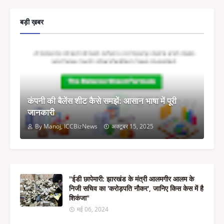
बड़ी ख़बर
कंपनी की बैलेंस शीट कैसे समझें: आसान भाषा में पूरी
जानकारी
By Manoj, ICCBizNews
अक्टूबर 15, 2025
"ईडी छापेमारी: झारखंड के मंत्री आलमगीर आलम के
निजी सचिव का 'करोड़पति नौकर', जानिए किस केस में है
शिकंजा"
मई 06, 2024