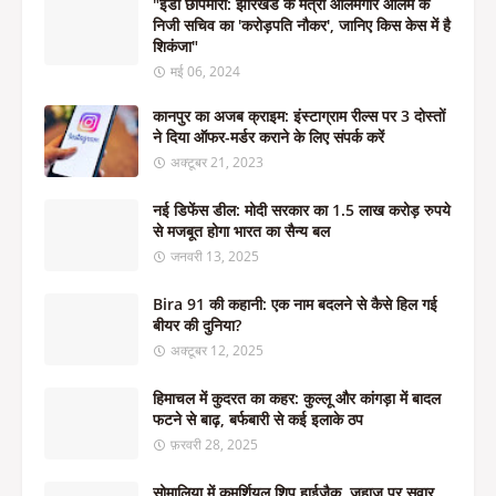
"ईडी छापेमारी: झारखंड के मंत्री आलमगीर आलम के
निजी सचिव का 'करोड़पति नौकर', जानिए किस केस में है
शिकंजा"
मई 06, 2024
कानपुर का अजब क्राइम: इंस्टाग्राम रील्स पर 3 दोस्तों
ने दिया ऑफर-मर्डर कराने के लिए संपर्क करें
अक्टूबर 21, 2023
नई डिफेंस डील: मोदी सरकार का 1.5 लाख करोड़ रुपये
से मजबूत होगा भारत का सैन्य बल
जनवरी 13, 2025
Bira 91 की कहानी: एक नाम बदलने से कैसे हिल गई
बीयर की दुनिया?
अक्टूबर 12, 2025
हिमाचल में कुदरत का कहर: कुल्लू और कांगड़ा में बादल
फटने से बाढ़, बर्फबारी से कई इलाके ठप
फ़रवरी 28, 2025
सोमालिया में कमर्शियल शिप हाईजैक, जहाज पर सवार