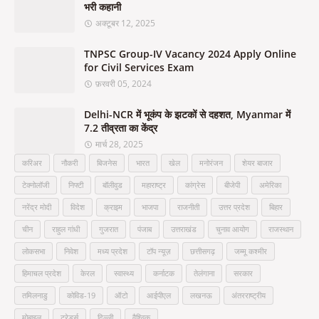
भरी कहानी
अक्टूबर 12, 2025
TNPSC Group-IV Vacancy 2024 Apply Online
for Civil Services Exam
फ़रवरी 05, 2024
Delhi-NCR में भूकंप के झटकों से दहशत, Myanmar में
7.2 तीव्रता का केंद्र
मार्च 28, 2025
करिअर
नौकरी
बिजनेस
भारत
खेल
मनोरंजन
शेयर बाजार
टेक्नोलॉजी
निफ्टी
बॉलीवुड
महाराष्ट्र
कांग्रेस
बीजेपी
अमेरिका
नरेंद्र मोदी
विदेश
क्राइम
भाजपा
राजनीती
उत्तर प्रदेश
बिहार
चीन
राहुल गांधी
गुजरात
पंजाब
उत्तराखंड
चुनाव आयोग
राजस्थान
लोकसभा
निवेश
मध्य प्रदेश
टॉप न्यूज़
छत्तीसगढ़
जम्मू कश्मीर
हिमाचल प्रदेश
केरल
स्वास्थ्य
कर्नाटक
तेलंगाना
सरकार
तमिलनाडु
कोविड-19
ऑटो
आईपीएल
लखनऊ
अंतरराष्ट्रीय
मोबाइल
ट्रेडर्स
दिल्ली
वैश्विक