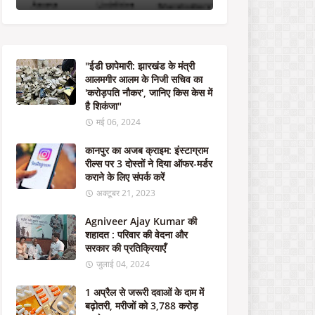
के
नि
जी
स
चि
"ईडी छापेमारी: झारखंड के मंत्री
व
आलमगीर आलम के निजी सचिव का
का
'करोड़पति नौकर', जानिए किस केस में
'
है शिकंजा"
क
रो
मई 06, 2024
ड़
प
कानपुर का अजब क्राइम: इंस्टाग्राम
ति
रील्स पर 3 दोस्तों ने दिया ऑफर-मर्डर
नौ
कराने के लिए संपर्क करें
क
अक्टूबर 21, 2023
र
'
Agniveer Ajay Kumar की
,
शहादत : परिवार की वेदना और
जा
सरकार की प्रतिक्रियाएँ
नि
जुलाई 04, 2024
ए
कि
1 अप्रैल से जरूरी दवाओं के दाम में
स
बढ़ोतरी, मरीजों को 3,788 करोड़
के