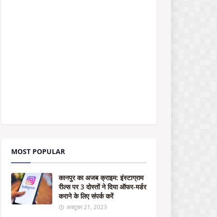
पु
र
का
अ
ज
ब
क्रा
इ
म
:
इं
स्टा
ग्रा
म
री
ल्स
MOST POPULAR
प
र
3
कानपुर का अजब क्राइम: इंस्टाग्राम
दो
रील्स पर 3 दोस्तों ने दिया ऑफर-मर्डर
स्तों
कराने के लिए संपर्क करें
ने
दि
अक्टूबर 21, 2023
या