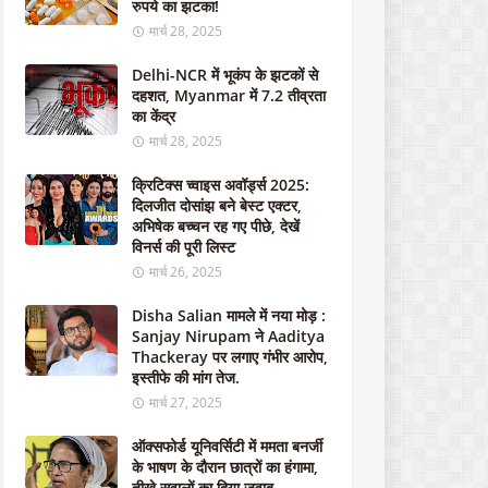
रुपये का झटका!
स
में
मार्च 28, 2025
है
शि
Delhi-NCR में भूकंप के झटकों से
कं
दहशत, Myanmar में 7.2 तीव्रता
जा
का केंद्र
"
मार्च 28, 2025
मई
06,
क्रिटिक्स च्वाइस अवॉर्ड्स 2025:
2024
दिलजीत दोसांझ बने बेस्ट एक्टर,
अभिषेक बच्चन रह गए पीछे, देखें
न
विनर्स की पूरी लिस्ट
ई
मार्च 26, 2025
डि
फें
Disha Salian मामले में नया मोड़ :
स
Sanjay Nirupam ने Aaditya
डी
Thackeray पर लगाए गंभीर आरोप,
ल
इस्तीफे की मांग तेज.
:
मार्च 27, 2025
मो
दी
ऑक्सफोर्ड यूनिवर्सिटी में ममता बनर्जी
स
के भाषण के दौरान छात्रों का हंगामा,
र
तीखे सवालों का दिया जवाब