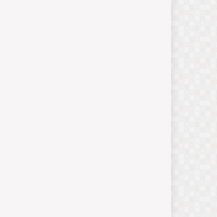
का
सै
न्य
ब
ल
जनवरी
13,
2025
I
S
R
O
ने
र
चा
इ
ति
हा
स
,
न