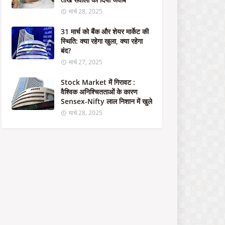
का
र
मार्च 28, 2025
का
1
31 मार्च को बैंक और शेयर मार्केट की
.
स्थिति: क्या रहेगा खुला, क्या रहेगा
5
बंद?
ला
मार्च 27, 2025
ख
क
Stock Market में गिरावट :
रो
वैश्विक अनिश्चितताओं के कारण
ड़
Sensex-Nifty लाल निशान में खुले
रु
मार्च 28, 2025
प
ये
से
म
ज
बू
त
हो
गा
भा
र
त