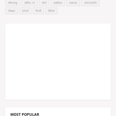
तमिलनाडु
कोविड-19
ऑटो
आईपीएल
लखनऊ
अंतरराष्ट्रीय
मोबाइल
ट्रेडर्स
दिल्ली
वैश्विक
MOST POPULAR