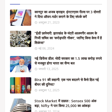
कानपुर का अजब क्राइम: इंस्टाग्राम रील्स पर 3 दोस्तों
ने दिया ऑफर-मर्डर कराने के लिए संपर्क करें
अक्टूबर 21, 2023
"ईडी छापेमारी: झारखंड के मंत्री आलमगीर आलम के
निजी सचिव का 'करोड़पति नौकर', जानिए किस केस में है
शिकंजा"
मई 06, 2024
नई डिफेंस डील: मोदी सरकार का 1.5 लाख करोड़ रुपये
से मजबूत होगा भारत का सैन्य बल
जनवरी 13, 2025
Bira 91 की कहानी: एक नाम बदलने से कैसे हिल गई
बीयर की दुनिया?
अक्टूबर 12, 2025
Stock Market में उछाल : Sensex 500 अंक
बढ़ा, Nifty ने पार किया 25,000 का आंकड़ा
अक्टूबर 10, 2024