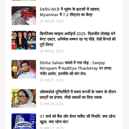
Delhi-NCR में भूकंप के झटकों से दहशत,
Myanmar में 7.2 तीव्रता का केंद्र
मार्च 28, 2025
क्रिटिक्स च्वाइस अवॉर्ड्स 2025: दिलजीत दोसांझ बने
बेस्ट एक्टर, अभिषेक बच्चन रह गए पीछे, देखें विनर्स की
पूरी लिस्ट
मार्च 26, 2025
Disha Salian मामले में नया मोड़ : Sanjay
Nirupam ने Aaditya Thackeray पर लगाए
गंभीर आरोप, इस्तीफे की मांग तेज.
मार्च 27, 2025
ऑक्सफोर्ड यूनिवर्सिटी में ममता बनर्जी के भाषण के दौरान
छात्रों का हंगामा, तीखे सवालों का दिया जवाब
मार्च 28, 2025
31 मार्च को बैंक और शेयर मार्केट की स्थिति: क्या रहेगा
खुला, क्या रहेगा बंद?
मार्च 27, 2025