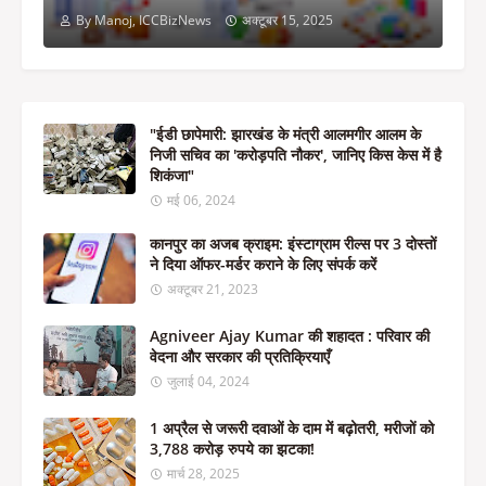
By Manoj, ICCBizNews
अक्टूबर 15, 2025
"ईडी छापेमारी: झारखंड के मंत्री आलमगीर आलम के
निजी सचिव का 'करोड़पति नौकर', जानिए किस केस में है
शिकंजा"
मई 06, 2024
कानपुर का अजब क्राइम: इंस्टाग्राम रील्स पर 3 दोस्तों
ने दिया ऑफर-मर्डर कराने के लिए संपर्क करें
अक्टूबर 21, 2023
Agniveer Ajay Kumar की शहादत : परिवार की
वेदना और सरकार की प्रतिक्रियाएँ
जुलाई 04, 2024
1 अप्रैल से जरूरी दवाओं के दाम में बढ़ोतरी, मरीजों को
3,788 करोड़ रुपये का झटका!
मार्च 28, 2025