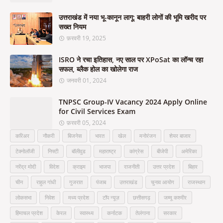
उत्तराखंड में नया भू-कानून लागू: बाहरी लोगों की भूमि खरीद पर
सख्त नियम
फ़रवरी 19, 2025
ISRO ने रचा इतिहास, नए साल पर XPoSat का लॉन्च रहा
सफल, ब्लैक होल का खोलेगा राज
जनवरी 01, 2024
TNPSC Group-IV Vacancy 2024 Apply Online
for Civil Services Exam
फ़रवरी 05, 2024
करिअर
नौकरी
बिजनेस
भारत
खेल
मनोरंजन
शेयर बाजार
टेक्नोलॉजी
निफ्टी
बॉलीवुड
महाराष्ट्र
कांग्रेस
बीजेपी
अमेरिका
नरेंद्र मोदी
विदेश
क्राइम
भाजपा
राजनीती
उत्तर प्रदेश
बिहार
चीन
राहुल गांधी
गुजरात
पंजाब
उत्तराखंड
चुनाव आयोग
राजस्थान
लोकसभा
निवेश
मध्य प्रदेश
टॉप न्यूज़
छत्तीसगढ़
जम्मू कश्मीर
हिमाचल प्रदेश
केरल
स्वास्थ्य
कर्नाटक
तेलंगाना
सरकार