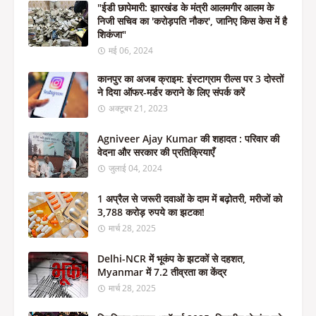
"ईडी छापेमारी: झारखंड के मंत्री आलमगीर आलम के
निजी सचिव का 'करोड़पति नौकर', जानिए किस केस में है
शिकंजा"
मई 06, 2024
कानपुर का अजब क्राइम: इंस्टाग्राम रील्स पर 3 दोस्तों
ने दिया ऑफर-मर्डर कराने के लिए संपर्क करें
अक्टूबर 21, 2023
Agniveer Ajay Kumar की शहादत : परिवार की
वेदना और सरकार की प्रतिक्रियाएँ
जुलाई 04, 2024
1 अप्रैल से जरूरी दवाओं के दाम में बढ़ोतरी, मरीजों को
3,788 करोड़ रुपये का झटका!
मार्च 28, 2025
Delhi-NCR में भूकंप के झटकों से दहशत,
Myanmar में 7.2 तीव्रता का केंद्र
मार्च 28, 2025