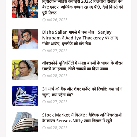
क्रिटिक्स च्वाइस अवॉर्ड्स 2025: दिलजीत दोसांझ बने
बेस्ट एक्टर, अभिषेक बच्चन रह गए पीछे, देखें विनर्स की
पूरी लिस्ट
मार्च 26, 2025
Disha Salian मामले में नया मोड़ : Sanjay
Nirupam ने Aaditya Thackeray पर लगाए
गंभीर आरोप, इस्तीफे की मांग तेज.
मार्च 27, 2025
ऑक्सफोर्ड यूनिवर्सिटी में ममता बनर्जी के भाषण के दौरान
छात्रों का हंगामा, तीखे सवालों का दिया जवाब
मार्च 28, 2025
31 मार्च को बैंक और शेयर मार्केट की स्थिति: क्या रहेगा
खुला, क्या रहेगा बंद?
मार्च 27, 2025
Stock Market में गिरावट : वैश्विक अनिश्चितताओं
के कारण Sensex-Nifty लाल निशान में खुले
मार्च 28, 2025