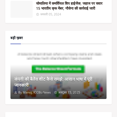
सोमालिया में कमर्शियल शिप हाईजैक, जहाज पर सवार
15 भारतीय क्रू मेंबर, नौसेना की कार्रवाई जारी
जनवरी 05, 2024
बड़ी ख़बर
कंपनी की बैलेंस शीट कैसे समझें: आसान भाषा में पूरी
जानकारी
By Manoj, ICCBizNews
अक्टूबर 15, 2025