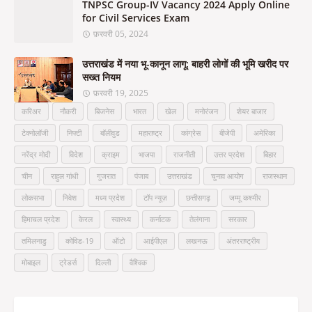
TNPSC Group-IV Vacancy 2024 Apply Online
for Civil Services Exam
फ़रवरी 05, 2024
उत्तराखंड में नया भू-कानून लागू: बाहरी लोगों की भूमि खरीद पर
सख्त नियम
फ़रवरी 19, 2025
करिअर
नौकरी
बिजनेस
भारत
खेल
मनोरंजन
शेयर बाजार
टेक्नोलॉजी
निफ्टी
बॉलीवुड
महाराष्ट्र
कांग्रेस
बीजेपी
अमेरिका
नरेंद्र मोदी
विदेश
क्राइम
भाजपा
राजनीती
उत्तर प्रदेश
बिहार
चीन
राहुल गांधी
गुजरात
पंजाब
उत्तराखंड
चुनाव आयोग
राजस्थान
लोकसभा
निवेश
मध्य प्रदेश
टॉप न्यूज़
छत्तीसगढ़
जम्मू कश्मीर
हिमाचल प्रदेश
केरल
स्वास्थ्य
कर्नाटक
तेलंगाना
सरकार
तमिलनाडु
कोविड-19
ऑटो
आईपीएल
लखनऊ
अंतरराष्ट्रीय
मोबाइल
ट्रेडर्स
दिल्ली
वैश्विक