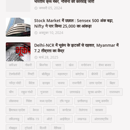
भारतीय क्रू मेंबर, नौसेना की कार्रवाई जारी
जनवरी 05, 2024
Stock Market में उछाल : Sensex 500 अंक बढ़ा,
Nifty ने पार किया 25,000 का आंकड़ा
अक्टूबर 10, 2024
Delhi-NCR में भूकंप के झटकों से दहशत, Myanmar में
7.2 तीव्रता का केंद्र
मार्च 28, 2025
करिअर
नौकरी
बिजनेस
भारत
खेल
मनोरंजन
शेयर बाजार
टेक्नोलॉजी
निफ्टी
बॉलीवुड
महाराष्ट्र
कांग्रेस
बीजेपी
अमेरिका
नरेंद्र मोदी
विदेश
क्राइम
भाजपा
राजनीती
उत्तर प्रदेश
बिहार
चीन
राहुल गांधी
गुजरात
पंजाब
उत्तराखंड
चुनाव आयोग
राजस्थान
लोकसभा
निवेश
मध्य प्रदेश
टॉप न्यूज़
छत्तीसगढ़
जम्मू कश्मीर
हिमाचल प्रदेश
केरल
स्वास्थ्य
कर्नाटक
तेलंगाना
सरकार
तमिलनाडु
कोविड-19
ऑटो
आईपीएल
लखनऊ
अंतरराष्ट्रीय
मोबाइल
ट्रेडर्स
दिल्ली
वैश्विक