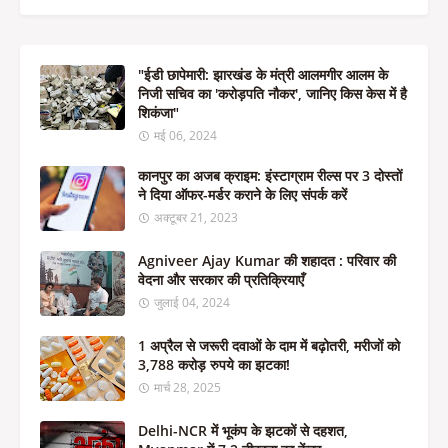
"ईडी छापेमारी: झारखंड के मंत्री आलमगीर आलम के
निजी सचिव का 'करोड़पति नौकर', जानिए किस केस में है
शिकंजा"
मई 06, 2024
कानपुर का अजब क्राइम: इंस्टाग्राम रील्स पर 3 दोस्तों
ने दिया ऑफर-मर्डर कराने के लिए संपर्क करें
अक्टूबर 21, 2023
Agniveer Ajay Kumar की शहादत : परिवार की
वेदना और सरकार की प्रतिक्रियाएँ
जुलाई 04, 2024
1 अप्रैल से जरूरी दवाओं के दाम में बढ़ोतरी, मरीजों को
3,788 करोड़ रुपये का झटका!
मार्च 28, 2025
Delhi-NCR में भूकंप के झटकों से दहशत,