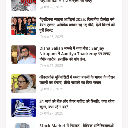
Myanmar में 7.2 तीव्रता का केंद्र
मार्च 28, 2025
क्रिटिक्स च्वाइस अवॉर्ड्स 2025: दिलजीत दोसांझ बने
बेस्ट एक्टर, अभिषेक बच्चन रह गए पीछे, देखें विनर्स की
पूरी लिस्ट
मार्च 26, 2025
Disha Salian मामले में नया मोड़ : Sanjay
Nirupam ने Aaditya Thackeray पर लगाए
गंभीर आरोप, इस्तीफे की मांग तेज.
मार्च 27, 2025
ऑक्सफोर्ड यूनिवर्सिटी में ममता बनर्जी के भाषण के दौरान
छात्रों का हंगामा, तीखे सवालों का दिया जवाब
मार्च 28, 2025
31 मार्च को बैंक और शेयर मार्केट की स्थिति: क्या रहेगा
खुला, क्या रहेगा बंद?
मार्च 27, 2025
Stock Market में गिरावट : वैश्विक अनिश्चितताओं