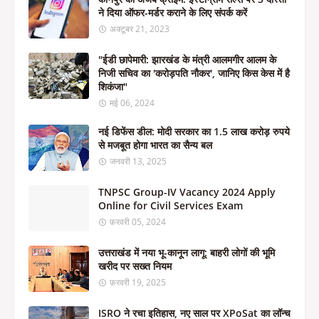
ने दिया ऑफर-मर्डर कराने के लिए संपर्क करें
अक्टूबर 21, 2023
"ईडी छापेमारी: झारखंड के मंत्री आलमगीर आलम के
निजी सचिव का 'करोड़पति नौकर', जानिए किस केस में है
शिकंजा"
मई 06, 2024
नई डिफेंस डील: मोदी सरकार का 1.5 लाख करोड़ रुपये
से मजबूत होगा भारत का सैन्य बल
जनवरी 13, 2025
TNPSC Group-IV Vacancy 2024 Apply
Online for Civil Services Exam
फ़रवरी 05, 2024
उत्तराखंड में नया भू-कानून लागू: बाहरी लोगों की भूमि
खरीद पर सख्त नियम
फ़रवरी 19, 2025
ISRO ने रचा इतिहास, नए साल पर XPoSat का लॉन्च