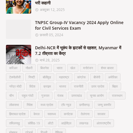
भरी कहानी
अक्टूबर 12, 2025
TNPSC Group-IV Vacancy 2024 Apply Online
for Civil Services Exam
फ़रवरी 05, 2024
Delhi-NCR में भूकंप के झटकों से दहशत, Myanmar में
7.2 तीव्रता का केंद्र
मार्च 28, 2025
करिअर
नौकरी
बिजनेस
भारत
खेल
मनोरंजन
शेयर बाजार
टेक्नोलॉजी
निफ्टी
बॉलीवुड
महाराष्ट्र
कांग्रेस
बीजेपी
अमेरिका
नरेंद्र मोदी
विदेश
क्राइम
भाजपा
राजनीती
उत्तर प्रदेश
बिहार
चीन
राहुल गांधी
गुजरात
पंजाब
उत्तराखंड
चुनाव आयोग
राजस्थान
लोकसभा
निवेश
मध्य प्रदेश
टॉप न्यूज़
छत्तीसगढ़
जम्मू कश्मीर
हिमाचल प्रदेश
केरल
स्वास्थ्य
कर्नाटक
तेलंगाना
सरकार
तमिलनाडु
कोविड-19
ऑटो
आईपीएल
लखनऊ
अंतरराष्ट्रीय
मोबाइल
ट्रेडर्स
दिल्ली
वैश्विक