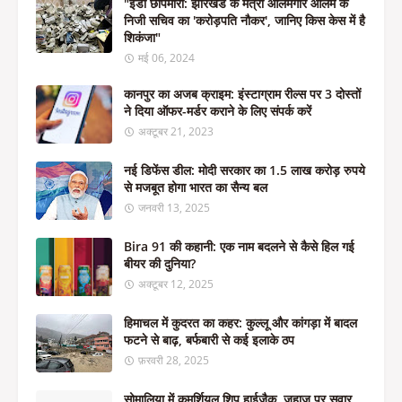
"ईडी छापेमारी: झारखंड के मंत्री आलमगीर आलम के
निजी सचिव का 'करोड़पति नौकर', जानिए किस केस में है
शिकंजा"
मई 06, 2024
कानपुर का अजब क्राइम: इंस्टाग्राम रील्स पर 3 दोस्तों
ने दिया ऑफर-मर्डर कराने के लिए संपर्क करें
अक्टूबर 21, 2023
नई डिफेंस डील: मोदी सरकार का 1.5 लाख करोड़ रुपये
से मजबूत होगा भारत का सैन्य बल
जनवरी 13, 2025
Bira 91 की कहानी: एक नाम बदलने से कैसे हिल गई
बीयर की दुनिया?
अक्टूबर 12, 2025
हिमाचल में कुदरत का कहर: कुल्लू और कांगड़ा में बादल
फटने से बाढ़, बर्फबारी से कई इलाके ठप
फ़रवरी 28, 2025
सोमालिया में कमर्शियल शिप हाईजैक, जहाज पर सवार