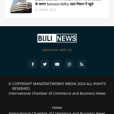
के कारण Sensex-Nifty लाल निशान में खुले
मार्च 28, 2025
Advertise with Us
© COPYRIGHT
MANZINETWORKS MEDIA 2024
ALL RIGHTS
RESERVED.
International Chamber of Commerce and Business News
Home
International Chamber of Commerce and Business News