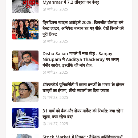
Myanmar में 7.2 तीव्रता का केंद्र
मार्च 28, 2025
क्रिटिक्स च्वाइस अवॉर्ड्स 2025: दिलजीत दोसांझ बने
बेस्ट एक्टर, अभिषेक बच्चन रह गए पीछे, देखें विनर्स की
पूरी लिस्ट
मार्च 26, 2025
Disha Salian मामले में नया मोड़ : Sanjay
Nirupam ने Aaditya Thackeray पर लगाए
गंभीर आरोप, इस्तीफे की मांग तेज.
मार्च 27, 2025
ऑक्सफोर्ड यूनिवर्सिटी में ममता बनर्जी के भाषण के दौरान
छात्रों का हंगामा, तीखे सवालों का दिया जवाब
मार्च 28, 2025
31 मार्च को बैंक और शेयर मार्केट की स्थिति: क्या रहेगा
खुला, क्या रहेगा बंद?
मार्च 27, 2025
Stock Market में गिरावट : वैश्विक अनिश्चितताओं