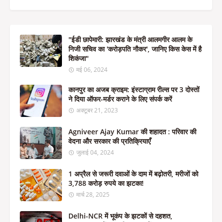
"ईडी छापेमारी: झारखंड के मंत्री आलमगीर आलम के
निजी सचिव का 'करोड़पति नौकर', जानिए किस केस में है
शिकंजा"
मई 06, 2024
कानपुर का अजब क्राइम: इंस्टाग्राम रील्स पर 3 दोस्तों
ने दिया ऑफर-मर्डर कराने के लिए संपर्क करें
अक्टूबर 21, 2023
Agniveer Ajay Kumar की शहादत : परिवार की
वेदना और सरकार की प्रतिक्रियाएँ
जुलाई 04, 2024
1 अप्रैल से जरूरी दवाओं के दाम में बढ़ोतरी, मरीजों को
3,788 करोड़ रुपये का झटका!
मार्च 28, 2025
Delhi-NCR में भूकंप के झटकों से दहशत,