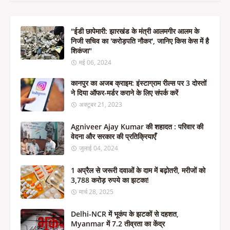
"ईडी छापेमारी: झारखंड के मंत्री आलमगीर आलम के
निजी सचिव का 'करोड़पति नौकर', जानिए किस केस में है
शिकंजा"
मई 06, 2024
कानपुर का अजब क्राइम: इंस्टाग्राम रील्स पर 3 दोस्तों
ने दिया ऑफर-मर्डर कराने के लिए संपर्क करें
अक्टूबर 21, 2023
Agniveer Ajay Kumar की शहादत : परिवार की
वेदना और सरकार की प्रतिक्रियाएँ
जुलाई 04, 2024
1 अप्रैल से जरूरी दवाओं के दाम में बढ़ोतरी, मरीजों को
3,788 करोड़ रुपये का झटका!
मार्च 28, 2025
Delhi-NCR में भूकंप के झटकों से दहशत,
Myanmar में 7.2 तीव्रता का केंद्र