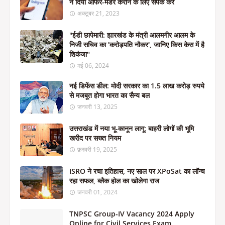
ने दिया ऑफर-मर्डर कराने के लिए संपर्क करें
अक्टूबर 21, 2023
"ईडी छापेमारी: झारखंड के मंत्री आलमगीर आलम के
निजी सचिव का 'करोड़पति नौकर', जानिए किस केस में है
शिकंजा"
मई 06, 2024
नई डिफेंस डील: मोदी सरकार का 1.5 लाख करोड़ रुपये
से मजबूत होगा भारत का सैन्य बल
जनवरी 13, 2025
उत्तराखंड में नया भू-कानून लागू: बाहरी लोगों की भूमि
खरीद पर सख्त नियम
फ़रवरी 19, 2025
ISRO ने रचा इतिहास, नए साल पर XPoSat का लॉन्च
रहा सफल, ब्लैक होल का खोलेगा राज
जनवरी 01, 2024
TNPSC Group-IV Vacancy 2024 Apply
Online for Civil Services Exam