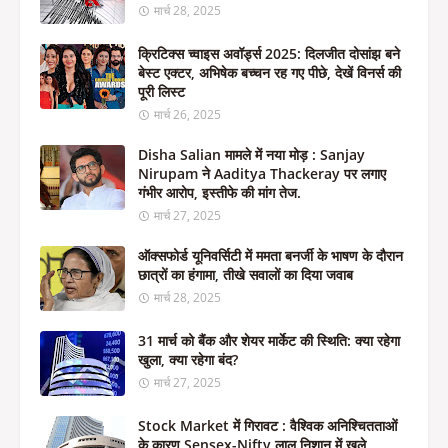
मार्च 28, 2025
क्रिटिक्स च्वाइस अवॉर्ड्स 2025: दिलजीत दोसांझ बने
बेस्ट एक्टर, अभिषेक बच्चन रह गए पीछे, देखें विनर्स की
पूरी लिस्ट
मार्च 26, 2025
Disha Salian मामले में नया मोड़ : Sanjay
Nirupam ने Aaditya Thackeray पर लगाए
गंभीर आरोप, इस्तीफे की मांग तेज.
मार्च 27, 2025
ऑक्सफोर्ड यूनिवर्सिटी में ममता बनर्जी के भाषण के दौरान
छात्रों का हंगामा, तीखे सवालों का दिया जवाब
मार्च 28, 2025
31 मार्च को बैंक और शेयर मार्केट की स्थिति: क्या रहेगा
खुला, क्या रहेगा बंद?
मार्च 27, 2025
Stock Market में गिरावट : वैश्विक अनिश्चितताओं
के कारण Sensex-Nifty लाल निशान में खुले