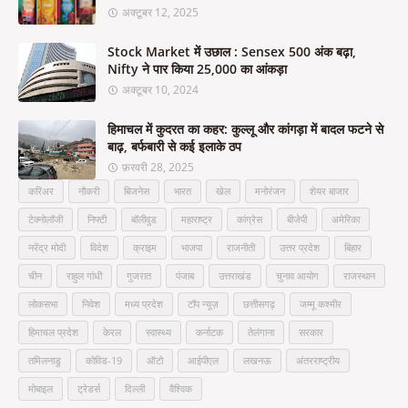
अक्टूबर 12, 2025
Stock Market में उछाल : Sensex 500 अंक बढ़ा,
Nifty ने पार किया 25,000 का आंकड़ा
अक्टूबर 10, 2024
हिमाचल में कुदरत का कहर: कुल्लू और कांगड़ा में बादल फटने से
बाढ़, बर्फबारी से कई इलाके ठप
फ़रवरी 28, 2025
करिअर
नौकरी
बिजनेस
भारत
खेल
मनोरंजन
शेयर बाजार
टेक्नोलॉजी
निफ्टी
बॉलीवुड
महाराष्ट्र
कांग्रेस
बीजेपी
अमेरिका
नरेंद्र मोदी
विदेश
क्राइम
भाजपा
राजनीती
उत्तर प्रदेश
बिहार
चीन
राहुल गांधी
गुजरात
पंजाब
उत्तराखंड
चुनाव आयोग
राजस्थान
लोकसभा
निवेश
मध्य प्रदेश
टॉप न्यूज़
छत्तीसगढ़
जम्मू कश्मीर
हिमाचल प्रदेश
केरल
स्वास्थ्य
कर्नाटक
तेलंगाना
सरकार
तमिलनाडु
कोविड-19
ऑटो
आईपीएल
लखनऊ
अंतरराष्ट्रीय
मोबाइल
ट्रेडर्स
दिल्ली
वैश्विक