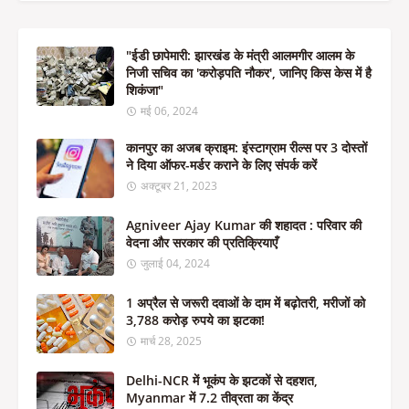
"ईडी छापेमारी: झारखंड के मंत्री आलमगीर आलम के
निजी सचिव का 'करोड़पति नौकर', जानिए किस केस में है
शिकंजा"
मई 06, 2024
कानपुर का अजब क्राइम: इंस्टाग्राम रील्स पर 3 दोस्तों
ने दिया ऑफर-मर्डर कराने के लिए संपर्क करें
अक्टूबर 21, 2023
Agniveer Ajay Kumar की शहादत : परिवार की
वेदना और सरकार की प्रतिक्रियाएँ
जुलाई 04, 2024
1 अप्रैल से जरूरी दवाओं के दाम में बढ़ोतरी, मरीजों को
3,788 करोड़ रुपये का झटका!
मार्च 28, 2025
Delhi-NCR में भूकंप के झटकों से दहशत,
Myanmar में 7.2 तीव्रता का केंद्र