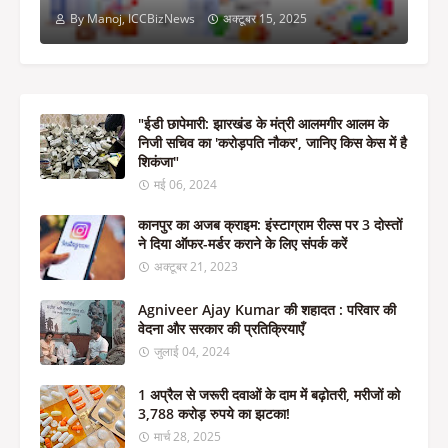
By Manoj, ICCBizNews
अक्टूबर 15, 2025
"ईडी छापेमारी: झारखंड के मंत्री आलमगीर आलम के
निजी सचिव का 'करोड़पति नौकर', जानिए किस केस में है
शिकंजा"
मई 06, 2024
कानपुर का अजब क्राइम: इंस्टाग्राम रील्स पर 3 दोस्तों
ने दिया ऑफर-मर्डर कराने के लिए संपर्क करें
अक्टूबर 21, 2023
Agniveer Ajay Kumar की शहादत : परिवार की
वेदना और सरकार की प्रतिक्रियाएँ
जुलाई 04, 2024
1 अप्रैल से जरूरी दवाओं के दाम में बढ़ोतरी, मरीजों को
3,788 करोड़ रुपये का झटका!
मार्च 28, 2025