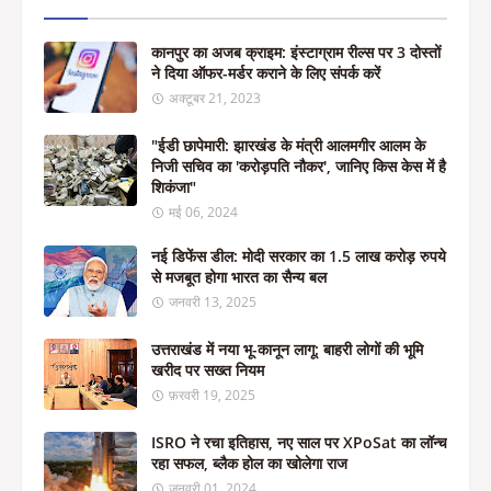
कानपुर का अजब क्राइम: इंस्टाग्राम रील्स पर 3 दोस्तों
ने दिया ऑफर-मर्डर कराने के लिए संपर्क करें
अक्टूबर 21, 2023
"ईडी छापेमारी: झारखंड के मंत्री आलमगीर आलम के
निजी सचिव का 'करोड़पति नौकर', जानिए किस केस में है
शिकंजा"
मई 06, 2024
नई डिफेंस डील: मोदी सरकार का 1.5 लाख करोड़ रुपये
से मजबूत होगा भारत का सैन्य बल
जनवरी 13, 2025
उत्तराखंड में नया भू-कानून लागू: बाहरी लोगों की भूमि
खरीद पर सख्त नियम
फ़रवरी 19, 2025
ISRO ने रचा इतिहास, नए साल पर XPoSat का लॉन्च
रहा सफल, ब्लैक होल का खोलेगा राज
जनवरी 01, 2024