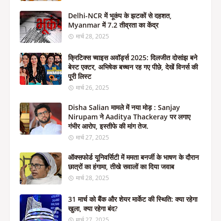
Delhi-NCR में भूकंप के झटकों से दहशत,
Myanmar में 7.2 तीव्रता का केंद्र
मार्च 28, 2025
क्रिटिक्स च्वाइस अवॉर्ड्स 2025: दिलजीत दोसांझ बने
बेस्ट एक्टर, अभिषेक बच्चन रह गए पीछे, देखें विनर्स की
पूरी लिस्ट
मार्च 26, 2025
Disha Salian मामले में नया मोड़ : Sanjay
Nirupam ने Aaditya Thackeray पर लगाए
गंभीर आरोप, इस्तीफे की मांग तेज.
मार्च 27, 2025
ऑक्सफोर्ड यूनिवर्सिटी में ममता बनर्जी के भाषण के दौरान
छात्रों का हंगामा, तीखे सवालों का दिया जवाब
मार्च 28, 2025
31 मार्च को बैंक और शेयर मार्केट की स्थिति: क्या रहेगा
खुला, क्या रहेगा बंद?
मार्च 27, 2025