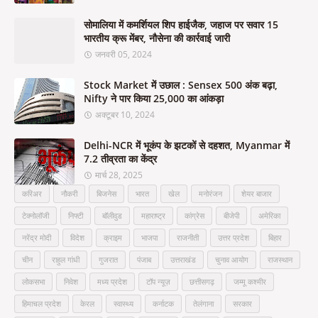
सोमालिया में कमर्शियल शिप हाईजैक, जहाज पर सवार 15
भारतीय क्रू मेंबर, नौसेना की कार्रवाई जारी
जनवरी 05, 2024
Stock Market में उछाल : Sensex 500 अंक बढ़ा,
Nifty ने पार किया 25,000 का आंकड़ा
अक्टूबर 10, 2024
Delhi-NCR में भूकंप के झटकों से दहशत, Myanmar में
7.2 तीव्रता का केंद्र
मार्च 28, 2025
करिअर
नौकरी
बिजनेस
भारत
खेल
मनोरंजन
शेयर बाजार
टेक्नोलॉजी
निफ्टी
बॉलीवुड
महाराष्ट्र
कांग्रेस
बीजेपी
अमेरिका
नरेंद्र मोदी
विदेश
क्राइम
भाजपा
राजनीती
उत्तर प्रदेश
बिहार
चीन
राहुल गांधी
गुजरात
पंजाब
उत्तराखंड
चुनाव आयोग
राजस्थान
लोकसभा
निवेश
मध्य प्रदेश
टॉप न्यूज़
छत्तीसगढ़
जम्मू कश्मीर
हिमाचल प्रदेश
केरल
स्वास्थ्य
कर्नाटक
तेलंगाना
सरकार