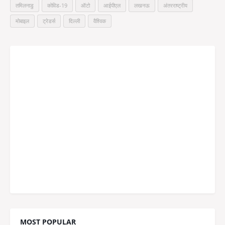
तमिलनाडु
कोविड-19
ऑटो
आईपीएल
लखनऊ
अंतरराष्ट्रीय
मोबाइल
ट्रेडर्स
दिल्ली
वैश्विक
MOST POPULAR