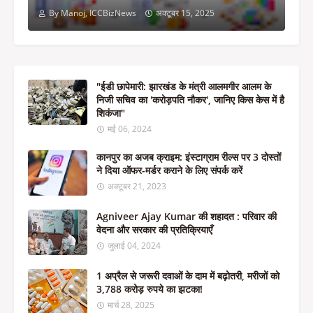
By Manoj, ICCBizNews
अक्टूबर 15, 2025
"ईडी छापेमारी: झारखंड के मंत्री आलमगीर आलम के
निजी सचिव का 'करोड़पति नौकर', जानिए किस केस में है
शिकंजा"
मई 06, 2024
कानपुर का अजब क्राइम: इंस्टाग्राम रील्स पर 3 दोस्तों
ने दिया ऑफर-मर्डर कराने के लिए संपर्क करें
अक्टूबर 21, 2023
Agniveer Ajay Kumar की शहादत : परिवार की
वेदना और सरकार की प्रतिक्रियाएँ
जुलाई 04, 2024
1 अप्रैल से जरूरी दवाओं के दाम में बढ़ोतरी, मरीजों को
3,788 करोड़ रुपये का झटका!
मार्च 28, 2025