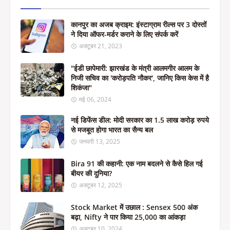
कानपुर का अजब क्राइम: इंस्टाग्राम रील्स पर 3 दोस्तों
ने दिया ऑफर-मर्डर कराने के लिए संपर्क करें
अक्टूबर 21, 2023
"ईडी छापेमारी: झारखंड के मंत्री आलमगीर आलम के
निजी सचिव का 'करोड़पति नौकर', जानिए किस केस में है
शिकंजा"
मई 06, 2024
नई डिफेंस डील: मोदी सरकार का 1.5 लाख करोड़ रुपये
से मजबूत होगा भारत का सैन्य बल
जनवरी 13, 2025
Bira 91 की कहानी: एक नाम बदलने से कैसे हिल गई
बीयर की दुनिया?
अक्टूबर 12, 2025
Stock Market में उछाल : Sensex 500 अंक
बढ़ा, Nifty ने पार किया 25,000 का आंकड़ा
अक्टूबर 10, 2024