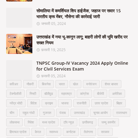
सोमालिया में कमर्शियल शिप हाईजैक, जहाज पर सवार 15
भारतीय क्रू मेंबर, नौसेना की कार्रवाई जारी
जनवरी 05, 2024
उत्तराखंड में नया भू-कानून लागू: बाहरी लोगों की भूमि खरीद पर
सख्त नियम
फ़रवरी 19, 2025
TNPSC Group-IV Vacancy 2024 Apply Online
for Civil Services Exam
फ़रवरी 05, 2024
करिअर
नौकरी
बिजनेस
भारत
खेल
मनोरंजन
शेयर बाजार
टेक्नोलॉजी
निफ्टी
बॉलीवुड
महाराष्ट्र
कांग्रेस
बीजेपी
अमेरिका
नरेंद्र मोदी
विदेश
क्राइम
भाजपा
राजनीती
उत्तर प्रदेश
बिहार
चीन
राहुल गांधी
गुजरात
पंजाब
उत्तराखंड
चुनाव आयोग
राजस्थान
लोकसभा
निवेश
मध्य प्रदेश
टॉप न्यूज़
छत्तीसगढ़
जम्मू कश्मीर
हिमाचल प्रदेश
केरल
स्वास्थ्य
कर्नाटक
तेलंगाना
सरकार