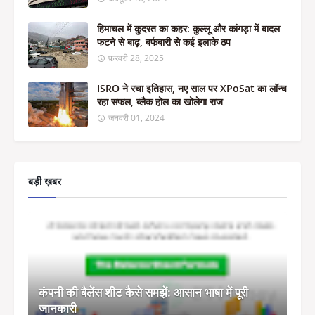
हिमाचल में कुदरत का कहर: कुल्लू और कांगड़ा में बादल
फटने से बाढ़, बर्फबारी से कई इलाके ठप
फ़रवरी 28, 2025
ISRO ने रचा इतिहास, नए साल पर XPoSat का लॉन्च
रहा सफल, ब्लैक होल का खोलेगा राज
जनवरी 01, 2024
बड़ी ख़बर
कंपनी की बैलेंस शीट कैसे समझें: आसान भाषा में पूरी
जानकारी