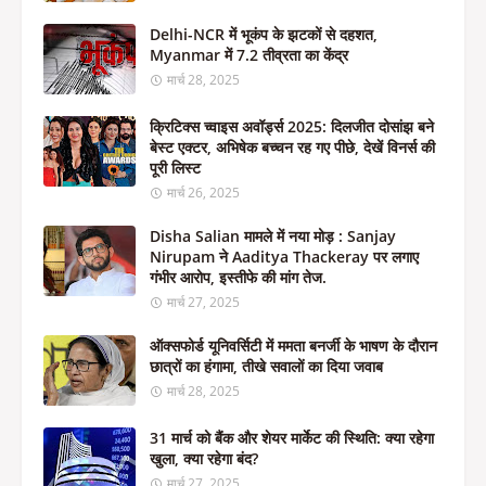
Delhi-NCR में भूकंप के झटकों से दहशत,
Myanmar में 7.2 तीव्रता का केंद्र
मार्च 28, 2025
क्रिटिक्स च्वाइस अवॉर्ड्स 2025: दिलजीत दोसांझ बने
बेस्ट एक्टर, अभिषेक बच्चन रह गए पीछे, देखें विनर्स की
पूरी लिस्ट
मार्च 26, 2025
Disha Salian मामले में नया मोड़ : Sanjay
Nirupam ने Aaditya Thackeray पर लगाए
गंभीर आरोप, इस्तीफे की मांग तेज.
मार्च 27, 2025
ऑक्सफोर्ड यूनिवर्सिटी में ममता बनर्जी के भाषण के दौरान
छात्रों का हंगामा, तीखे सवालों का दिया जवाब
मार्च 28, 2025
31 मार्च को बैंक और शेयर मार्केट की स्थिति: क्या रहेगा
खुला, क्या रहेगा बंद?
मार्च 27, 2025