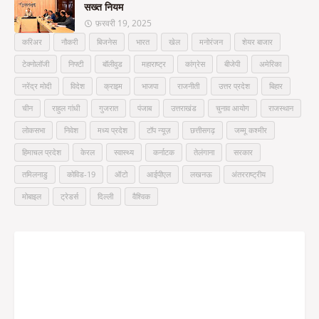
सख्त नियम
फ़रवरी 19, 2025
करिअर
नौकरी
बिजनेस
भारत
खेल
मनोरंजन
शेयर बाजार
टेक्नोलॉजी
निफ्टी
बॉलीवुड
महाराष्ट्र
कांग्रेस
बीजेपी
अमेरिका
नरेंद्र मोदी
विदेश
क्राइम
भाजपा
राजनीती
उत्तर प्रदेश
बिहार
चीन
राहुल गांधी
गुजरात
पंजाब
उत्तराखंड
चुनाव आयोग
राजस्थान
लोकसभा
निवेश
मध्य प्रदेश
टॉप न्यूज़
छत्तीसगढ़
जम्मू कश्मीर
हिमाचल प्रदेश
केरल
स्वास्थ्य
कर्नाटक
तेलंगाना
सरकार
तमिलनाडु
कोविड-19
ऑटो
आईपीएल
लखनऊ
अंतरराष्ट्रीय
मोबाइल
ट्रेडर्स
दिल्ली
वैश्विक