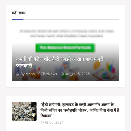
बड़ी ख़बर
कंपनी की बैलेंस शीट कैसे समझें: आसान भाषा में पूरी
जानकारी
By Manoj, ICCBizNews
अक्टूबर 15, 2025
"ईडी छापेमारी: झारखंड के मंत्री आलमगीर आलम के
निजी सचिव का 'करोड़पति नौकर', जानिए किस केस में है
शिकंजा"
मई 06, 2024