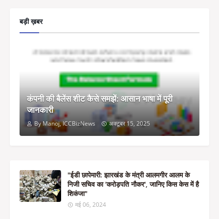
बड़ी ख़बर
कंपनी की बैलेंस शीट कैसे समझें: आसान भाषा में पूरी
जानकारी
By Manoj, ICCBizNews
अक्टूबर 15, 2025
"ईडी छापेमारी: झारखंड के मंत्री आलमगीर आलम के
निजी सचिव का 'करोड़पति नौकर', जानिए किस केस में है
शिकंजा"
मई 06, 2024