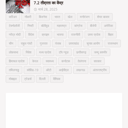
7.2 तीव्रता का केंद्र
मार्च 28, 2025
करिअर
नौकरी
बिजनेस
भारत
खेल
मनोरंजन
शेयर बाजार
टेक्नोलॉजी
निफ्टी
बॉलीवुड
महाराष्ट्र
कांग्रेस
बीजेपी
अमेरिका
नरेंद्र मोदी
विदेश
क्राइम
भाजपा
राजनीती
उत्तर प्रदेश
बिहार
चीन
राहुल गांधी
गुजरात
पंजाब
उत्तराखंड
चुनाव आयोग
राजस्थान
लोकसभा
निवेश
मध्य प्रदेश
टॉप न्यूज़
छत्तीसगढ़
जम्मू कश्मीर
हिमाचल प्रदेश
केरल
स्वास्थ्य
कर्नाटक
तेलंगाना
सरकार
तमिलनाडु
कोविड-19
ऑटो
आईपीएल
लखनऊ
अंतरराष्ट्रीय
मोबाइल
ट्रेडर्स
दिल्ली
वैश्विक