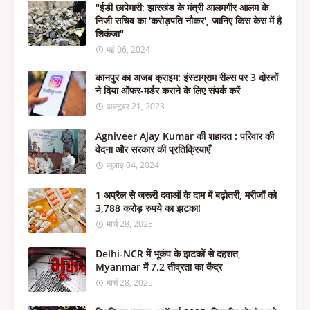
"ईडी छापेमारी: झारखंड के मंत्री आलमगीर आलम के
निजी सचिव का 'करोड़पति नौकर', जानिए किस केस में है
शिकंजा"
मई 06, 2024
कानपुर का अजब क्राइम: इंस्टाग्राम रील्स पर 3 दोस्तों
ने दिया ऑफर-मर्डर कराने के लिए संपर्क करें
अक्टूबर 21, 2023
Agniveer Ajay Kumar की शहादत : परिवार की
वेदना और सरकार की प्रतिक्रियाएँ
जुलाई 04, 2024
1 अप्रैल से जरूरी दवाओं के दाम में बढ़ोतरी, मरीजों को
3,788 करोड़ रुपये का झटका!
मार्च 28, 2025
Delhi-NCR में भूकंप के झटकों से दहशत,
Myanmar में 7.2 तीव्रता का केंद्र
मार्च 28, 2025