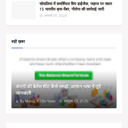
सोमालिया में कमर्शियल शिप हाईजैक, जहाज पर सवार
15 भारतीय क्रू मेंबर, नौसेना की कार्रवाई जारी
जनवरी 05, 2024
बड़ी ख़बर
कंपनी की बैलेंस शीट कैसे समझें: आसान भाषा में पूरी
जानकारी
By Manoj, ICCBizNews
अक्टूबर 15, 2025