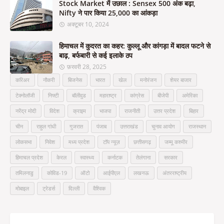
Stock Market में उछाल : Sensex 500 अंक बढ़ा,
Nifty ने पार किया 25,000 का आंकड़ा
अक्टूबर 10, 2024
हिमाचल में कुदरत का कहर: कुल्लू और कांगड़ा में बादल फटने से
बाढ़, बर्फबारी से कई इलाके ठप
फ़रवरी 28, 2025
करिअर
नौकरी
बिजनेस
भारत
खेल
मनोरंजन
शेयर बाजार
टेक्नोलॉजी
निफ्टी
बॉलीवुड
महाराष्ट्र
कांग्रेस
बीजेपी
अमेरिका
नरेंद्र मोदी
विदेश
क्राइम
भाजपा
राजनीती
उत्तर प्रदेश
बिहार
चीन
राहुल गांधी
गुजरात
पंजाब
उत्तराखंड
चुनाव आयोग
राजस्थान
लोकसभा
निवेश
मध्य प्रदेश
टॉप न्यूज़
छत्तीसगढ़
जम्मू कश्मीर
हिमाचल प्रदेश
केरल
स्वास्थ्य
कर्नाटक
तेलंगाना
सरकार
तमिलनाडु
कोविड-19
ऑटो
आईपीएल
लखनऊ
अंतरराष्ट्रीय
मोबाइल
ट्रेडर्स
दिल्ली
वैश्विक