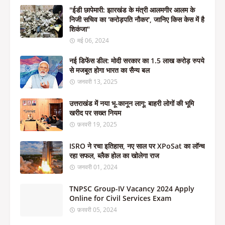
"ईडी छापेमारी: झारखंड के मंत्री आलमगीर आलम के
निजी सचिव का 'करोड़पति नौकर', जानिए किस केस में है
शिकंजा"
मई 06, 2024
नई डिफेंस डील: मोदी सरकार का 1.5 लाख करोड़ रुपये
से मजबूत होगा भारत का सैन्य बल
जनवरी 13, 2025
उत्तराखंड में नया भू-कानून लागू: बाहरी लोगों की भूमि
खरीद पर सख्त नियम
फ़रवरी 19, 2025
ISRO ने रचा इतिहास, नए साल पर XPoSat का लॉन्च
रहा सफल, ब्लैक होल का खोलेगा राज
जनवरी 01, 2024
TNPSC Group-IV Vacancy 2024 Apply
Online for Civil Services Exam
फ़रवरी 05, 2024