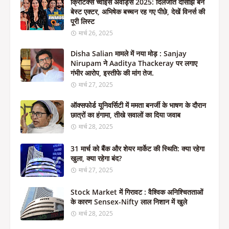
क्रिटिक्स च्वाइस अवॉर्ड्स 2025: दिलजीत दोसांझ बने
बेस्ट एक्टर, अभिषेक बच्चन रह गए पीछे, देखें विनर्स की
पूरी लिस्ट
मार्च 26, 2025
Disha Salian मामले में नया मोड़ : Sanjay
Nirupam ने Aaditya Thackeray पर लगाए
गंभीर आरोप, इस्तीफे की मांग तेज.
मार्च 27, 2025
ऑक्सफोर्ड यूनिवर्सिटी में ममता बनर्जी के भाषण के दौरान
छात्रों का हंगामा, तीखे सवालों का दिया जवाब
मार्च 28, 2025
31 मार्च को बैंक और शेयर मार्केट की स्थिति: क्या रहेगा
खुला, क्या रहेगा बंद?
मार्च 27, 2025
Stock Market में गिरावट : वैश्विक अनिश्चितताओं
के कारण Sensex-Nifty लाल निशान में खुले
मार्च 28, 2025