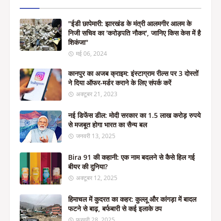
"ईडी छापेमारी: झारखंड के मंत्री आलमगीर आलम के
निजी सचिव का 'करोड़पति नौकर', जानिए किस केस में है
शिकंजा"
मई 06, 2024
कानपुर का अजब क्राइम: इंस्टाग्राम रील्स पर 3 दोस्तों
ने दिया ऑफर-मर्डर कराने के लिए संपर्क करें
अक्टूबर 21, 2023
नई डिफेंस डील: मोदी सरकार का 1.5 लाख करोड़ रुपये
से मजबूत होगा भारत का सैन्य बल
जनवरी 13, 2025
Bira 91 की कहानी: एक नाम बदलने से कैसे हिल गई
बीयर की दुनिया?
अक्टूबर 12, 2025
हिमाचल में कुदरत का कहर: कुल्लू और कांगड़ा में बादल
फटने से बाढ़, बर्फबारी से कई इलाके ठप
फ़रवरी 28, 2025