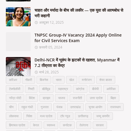
चाहत और मर्यादा के बीच की लकीर — एक युवा की आत्मबोध से
भरी कहानी
अक्टूबर 12, 2025
TNPSC Group-IV Vacancy 2024 Apply Online
for Civil Services Exam
फ़रवरी 05, 2024
Delhi-NCR में भूकंप के झटकों से दहशत, Myanmar में
7.2 तीव्रता का केंद्र
मार्च 28, 2025
करिअर
नौकरी
बिजनेस
भारत
खेल
मनोरंजन
शेयर बाजार
टेक्नोलॉजी
निफ्टी
बॉलीवुड
महाराष्ट्र
कांग्रेस
बीजेपी
अमेरिका
नरेंद्र मोदी
विदेश
क्राइम
भाजपा
राजनीती
उत्तर प्रदेश
बिहार
चीन
राहुल गांधी
गुजरात
पंजाब
उत्तराखंड
चुनाव आयोग
राजस्थान
लोकसभा
निवेश
मध्य प्रदेश
टॉप न्यूज़
छत्तीसगढ़
जम्मू कश्मीर
हिमाचल प्रदेश
केरल
स्वास्थ्य
कर्नाटक
तेलंगाना
सरकार