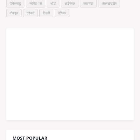
तमिलनाडु
कोविड-19
ऑटो
आईपीएल
लखनऊ
अंतरराष्ट्रीय
मोबाइल
ट्रेडर्स
दिल्ली
वैश्विक
MOST POPULAR