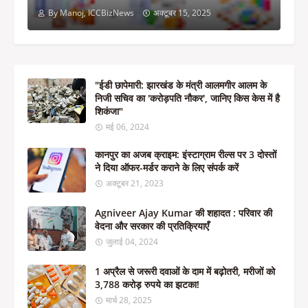
By Manoj, ICCBizNews
अक्टूबर 15, 2025
"ईडी छापेमारी: झारखंड के मंत्री आलमगीर आलम के
निजी सचिव का 'करोड़पति नौकर', जानिए किस केस में है
शिकंजा"
मई 06, 2024
कानपुर का अजब क्राइम: इंस्टाग्राम रील्स पर 3 दोस्तों
ने दिया ऑफर-मर्डर कराने के लिए संपर्क करें
अक्टूबर 21, 2023
Agniveer Ajay Kumar की शहादत : परिवार की
वेदना और सरकार की प्रतिक्रियाएँ
जुलाई 04, 2024
1 अप्रैल से जरूरी दवाओं के दाम में बढ़ोतरी, मरीजों को
3,788 करोड़ रुपये का झटका!
मार्च 28, 2025