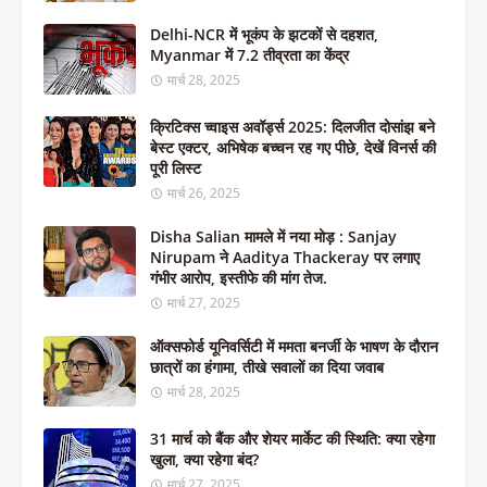
Delhi-NCR में भूकंप के झटकों से दहशत,
Myanmar में 7.2 तीव्रता का केंद्र
मार्च 28, 2025
क्रिटिक्स च्वाइस अवॉर्ड्स 2025: दिलजीत दोसांझ बने
बेस्ट एक्टर, अभिषेक बच्चन रह गए पीछे, देखें विनर्स की
पूरी लिस्ट
मार्च 26, 2025
Disha Salian मामले में नया मोड़ : Sanjay
Nirupam ने Aaditya Thackeray पर लगाए
गंभीर आरोप, इस्तीफे की मांग तेज.
मार्च 27, 2025
ऑक्सफोर्ड यूनिवर्सिटी में ममता बनर्जी के भाषण के दौरान
छात्रों का हंगामा, तीखे सवालों का दिया जवाब
मार्च 28, 2025
31 मार्च को बैंक और शेयर मार्केट की स्थिति: क्या रहेगा
खुला, क्या रहेगा बंद?
मार्च 27, 2025