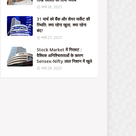
का
र
मार्च 28, 2025
का
1
31 मार्च को बैंक और शेयर मार्केट की
.
स्थिति: क्या रहेगा खुला, क्या रहेगा
5
बंद?
ला
मार्च 27, 2025
ख
क
Stock Market में गिरावट :
रो
वैश्विक अनिश्चितताओं के कारण
ड़
Sensex-Nifty लाल निशान में खुले
रु
मार्च 28, 2025
प
ये
से
म
ज
बू
त
हो
गा
भा
र
त