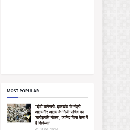
डी
छा
पे
मा
री
:
झा
र
खं
ड
के
मं
त्री
आ
ल
म
MOST POPULAR
गी
र
आ
"ईडी छापेमारी: झारखंड के मंत्री
ल
आलमगीर आलम के निजी सचिव का
म
'करोड़पति नौकर', जानिए किस केस में
के
है शिकंजा"
नि
जी
मई 06, 2024