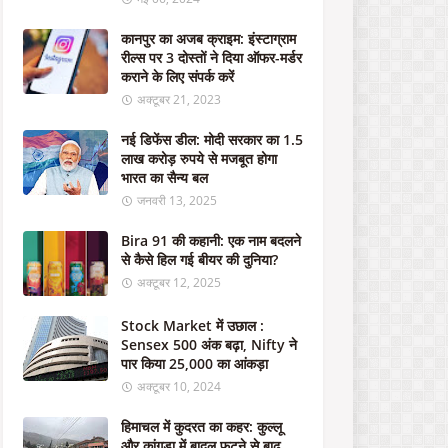
स
चि
कानपुर का अजब क्राइम: इंस्टाग्राम
व
रील्स पर 3 दोस्तों ने दिया ऑफर-मर्डर
का
कराने के लिए संपर्क करें
'
अक्टूबर 21, 2023
क
रो
नई डिफेंस डील: मोदी सरकार का 1.5
ड़
लाख करोड़ रुपये से मजबूत होगा
प
भारत का सैन्य बल
ति
जनवरी 13, 2025
नौ
क
Bira 91 की कहानी: एक नाम बदलने
र
से कैसे हिल गई बीयर की दुनिया?
'
,
अक्टूबर 12, 2025
जा
नि
Stock Market में उछाल :
ए
Sensex 500 अंक बढ़ा, Nifty ने
कि
पार किया 25,000 का आंकड़ा
स
अक्टूबर 10, 2024
के
स
हिमाचल में कुदरत का कहर: कुल्लू
में
और कांगड़ा में बादल फटने से बाढ़,