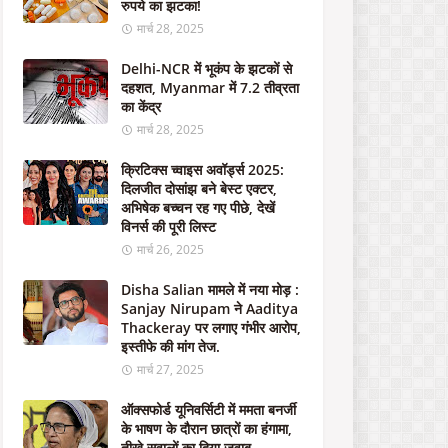
रुपये का झटका!
ए
सं
मार्च 28, 2025
प
र्क
Delhi-NCR में भूकंप के झटकों से
क
दहशत, Myanmar में 7.2 तीव्रता
रें
का केंद्र
मार्च 28, 2025
अक्टूबर
21,
क्रिटिक्स च्वाइस अवॉर्ड्स 2025:
2023
दिलजीत दोसांझ बने बेस्ट एक्टर,
अभिषेक बच्चन रह गए पीछे, देखें
न
विनर्स की पूरी लिस्ट
ई
मार्च 26, 2025
डि
फें
Disha Salian मामले में नया मोड़ :
स
Sanjay Nirupam ने Aaditya
डी
Thackeray पर लगाए गंभीर आरोप,
ल
इस्तीफे की मांग तेज.
:
मार्च 27, 2025
मो
दी
ऑक्सफोर्ड यूनिवर्सिटी में ममता बनर्जी
स
के भाषण के दौरान छात्रों का हंगामा,
र
तीखे सवालों का दिया जवाब