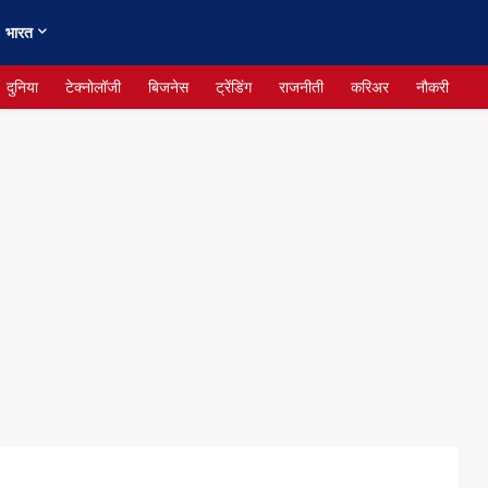
भारत
दुनिया
टेक्नोलॉजी
बिजनेस
ट्रेंडिंग
राजनीती
करिअर
नौकरी