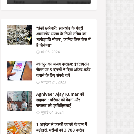
ग्रा
म
री
ल्स
प
"ईडी छापेमारी: झारखंड के मंत्री
र
आलमगीर आलम के निजी सचिव का
3
'करोड़पति नौकर', जानिए किस केस में
दो
है शिकंजा"
स्तों
ने
मई 06, 2024
दि
या
कानपुर का अजब क्राइम: इंस्टाग्राम
ऑ
रील्स पर 3 दोस्तों ने दिया ऑफर-मर्डर
फ
कराने के लिए संपर्क करें
र
अक्टूबर 21, 2023
-
म
Agniveer Ajay Kumar की
र्ड
शहादत : परिवार की वेदना और
र
सरकार की प्रतिक्रियाएँ
क
जुलाई 04, 2024
रा
ने
1 अप्रैल से जरूरी दवाओं के दाम में
के
बढ़ोतरी, मरीजों को 3,788 करोड़
लि