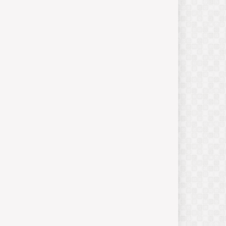
का
सै
न्य
ब
ल
जनवरी
13,
2025