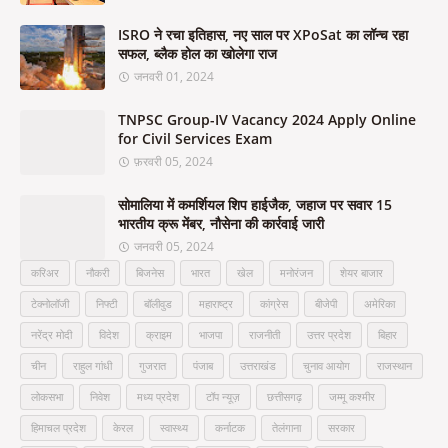
ISRO ने रचा इतिहास, नए साल पर XPoSat का लॉन्च रहा
सफल, ब्लैक होल का खोलेगा राज
जनवरी 01, 2024
TNPSC Group-IV Vacancy 2024 Apply Online
for Civil Services Exam
फ़रवरी 05, 2024
सोमालिया में कमर्शियल शिप हाईजैक, जहाज पर सवार 15
भारतीय क्रू मेंबर, नौसेना की कार्रवाई जारी
जनवरी 05, 2024
करिअर
नौकरी
बिजनेस
भारत
खेल
मनोरंजन
शेयर बाजार
टेक्नोलॉजी
निफ्टी
बॉलीवुड
महाराष्ट्र
कांग्रेस
बीजेपी
अमेरिका
नरेंद्र मोदी
विदेश
क्राइम
भाजपा
राजनीती
उत्तर प्रदेश
बिहार
चीन
राहुल गांधी
गुजरात
पंजाब
उत्तराखंड
चुनाव आयोग
राजस्थान
लोकसभा
निवेश
मध्य प्रदेश
टॉप न्यूज़
छत्तीसगढ़
जम्मू कश्मीर
हिमाचल प्रदेश
केरल
स्वास्थ्य
कर्नाटक
तेलंगाना
सरकार