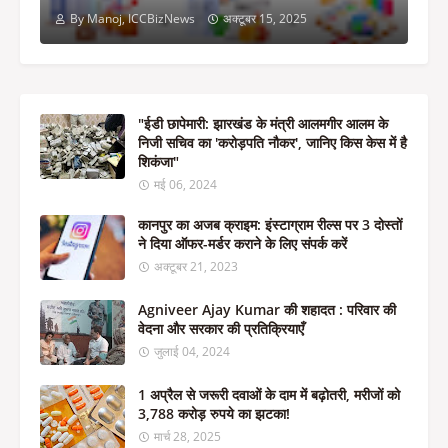
By Manoj, ICCBizNews
अक्टूबर 15, 2025
"ईडी छापेमारी: झारखंड के मंत्री आलमगीर आलम के
निजी सचिव का 'करोड़पति नौकर', जानिए किस केस में है
शिकंजा"
मई 06, 2024
कानपुर का अजब क्राइम: इंस्टाग्राम रील्स पर 3 दोस्तों
ने दिया ऑफर-मर्डर कराने के लिए संपर्क करें
अक्टूबर 21, 2023
Agniveer Ajay Kumar की शहादत : परिवार की
वेदना और सरकार की प्रतिक्रियाएँ
जुलाई 04, 2024
1 अप्रैल से जरूरी दवाओं के दाम में बढ़ोतरी, मरीजों को
3,788 करोड़ रुपये का झटका!
मार्च 28, 2025