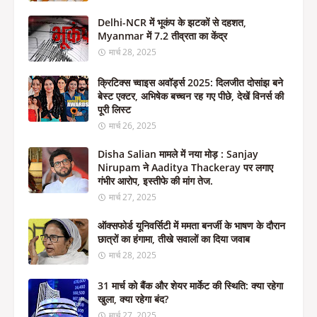
Delhi-NCR में भूकंप के झटकों से दहशत,
Myanmar में 7.2 तीव्रता का केंद्र
मार्च 28, 2025
क्रिटिक्स च्वाइस अवॉर्ड्स 2025: दिलजीत दोसांझ बने
बेस्ट एक्टर, अभिषेक बच्चन रह गए पीछे, देखें विनर्स की
पूरी लिस्ट
मार्च 26, 2025
Disha Salian मामले में नया मोड़ : Sanjay
Nirupam ने Aaditya Thackeray पर लगाए
गंभीर आरोप, इस्तीफे की मांग तेज.
मार्च 27, 2025
ऑक्सफोर्ड यूनिवर्सिटी में ममता बनर्जी के भाषण के दौरान
छात्रों का हंगामा, तीखे सवालों का दिया जवाब
मार्च 28, 2025
31 मार्च को बैंक और शेयर मार्केट की स्थिति: क्या रहेगा
खुला, क्या रहेगा बंद?
मार्च 27, 2025