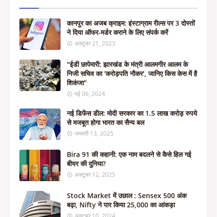
कानपुर का अजब क्राइम: इंस्टाग्राम रील्स पर 3 दोस्तों
ने दिया ऑफर-मर्डर कराने के लिए संपर्क करें
अक्टूबर 21, 2023
"ईडी छापेमारी: झारखंड के मंत्री आलमगीर आलम के
निजी सचिव का 'करोड़पति नौकर', जानिए किस केस में है
शिकंजा"
मई 06, 2024
नई डिफेंस डील: मोदी सरकार का 1.5 लाख करोड़ रुपये
से मजबूत होगा भारत का सैन्य बल
जनवरी 13, 2025
Bira 91 की कहानी: एक नाम बदलने से कैसे हिल गई
बीयर की दुनिया?
अक्टूबर 12, 2025
Stock Market में उछाल : Sensex 500 अंक
बढ़ा, Nifty ने पार किया 25,000 का आंकड़ा
अक्टूबर 10, 2024