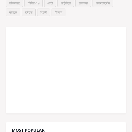
तमिलनाडु
कोविड-19
ऑटो
आईपीएल
लखनऊ
अंतरराष्ट्रीय
मोबाइल
ट्रेडर्स
दिल्ली
वैश्विक
MOST POPULAR