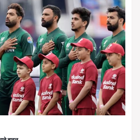
डराते बादल