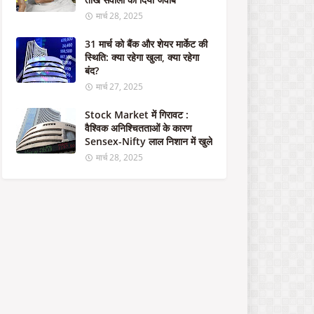
का
र
मार्च 28, 2025
का
1
31 मार्च को बैंक और शेयर मार्केट की
.
स्थिति: क्या रहेगा खुला, क्या रहेगा
5
बंद?
ला
मार्च 27, 2025
ख
क
Stock Market में गिरावट :
रो
वैश्विक अनिश्चितताओं के कारण
ड़
Sensex-Nifty लाल निशान में खुले
रु
मार्च 28, 2025
प
ये
से
म
ज
बू
त
हो
गा
भा
र
त