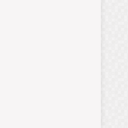
का
सै
न्य
ब
ल
जनवरी
13,
2025