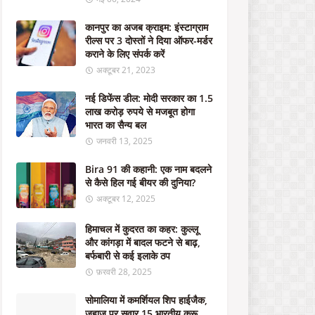
स
चि
कानपुर का अजब क्राइम: इंस्टाग्राम
व
रील्स पर 3 दोस्तों ने दिया ऑफर-मर्डर
का
कराने के लिए संपर्क करें
'
अक्टूबर 21, 2023
क
रो
नई डिफेंस डील: मोदी सरकार का 1.5
ड़
लाख करोड़ रुपये से मजबूत होगा
प
भारत का सैन्य बल
ति
जनवरी 13, 2025
नौ
क
Bira 91 की कहानी: एक नाम बदलने
र
से कैसे हिल गई बीयर की दुनिया?
'
,
अक्टूबर 12, 2025
जा
नि
हिमाचल में कुदरत का कहर: कुल्लू
ए
और कांगड़ा में बादल फटने से बाढ़,
कि
बर्फबारी से कई इलाके ठप
स
फ़रवरी 28, 2025
के
स
सोमालिया में कमर्शियल शिप हाईजैक,
में
जहाज पर सवार 15 भारतीय क्रू