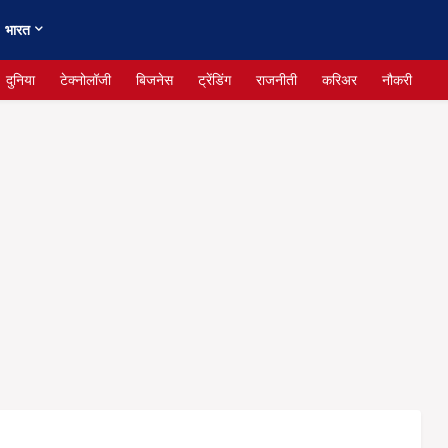
भारत
दुनिया
टेक्नोलॉजी
बिजनेस
ट्रेंडिंग
राजनीती
करिअर
नौकरी