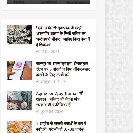
ग्रा
म
री
ल्स
प
"ईडी छापेमारी: झारखंड के मंत्री
र
आलमगीर आलम के निजी सचिव का
3
'करोड़पति नौकर', जानिए किस केस में
दो
है शिकंजा"
स्तों
ने
मई 06, 2024
दि
या
कानपुर का अजब क्राइम: इंस्टाग्राम
ऑ
रील्स पर 3 दोस्तों ने दिया ऑफर-मर्डर
फ
कराने के लिए संपर्क करें
र
अक्टूबर 21, 2023
-
म
Agniveer Ajay Kumar की
र्ड
शहादत : परिवार की वेदना और
र
सरकार की प्रतिक्रियाएँ
क
जुलाई 04, 2024
रा
ने
1 अप्रैल से जरूरी दवाओं के दाम में
के
बढ़ोतरी, मरीजों को 3,788 करोड़
लि