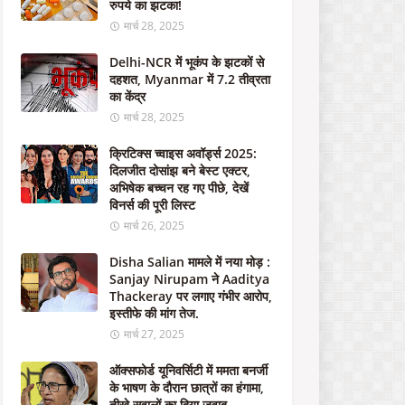
रुपये का झटका!
ए
सं
मार्च 28, 2025
प
र्क
Delhi-NCR में भूकंप के झटकों से
क
दहशत, Myanmar में 7.2 तीव्रता
रें
का केंद्र
मार्च 28, 2025
अक्टूबर
21,
क्रिटिक्स च्वाइस अवॉर्ड्स 2025:
2023
दिलजीत दोसांझ बने बेस्ट एक्टर,
अभिषेक बच्चन रह गए पीछे, देखें
न
विनर्स की पूरी लिस्ट
ई
मार्च 26, 2025
डि
फें
Disha Salian मामले में नया मोड़ :
स
Sanjay Nirupam ने Aaditya
डी
Thackeray पर लगाए गंभीर आरोप,
ल
इस्तीफे की मांग तेज.
:
मार्च 27, 2025
मो
दी
ऑक्सफोर्ड यूनिवर्सिटी में ममता बनर्जी
स
के भाषण के दौरान छात्रों का हंगामा,
र
तीखे सवालों का दिया जवाब