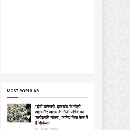
डी
छा
पे
मा
री
:
झा
र
खं
ड
के
मं
त्री
आ
ल
म
MOST POPULAR
गी
र
आ
"ईडी छापेमारी: झारखंड के मंत्री
ल
आलमगीर आलम के निजी सचिव का
म
'करोड़पति नौकर', जानिए किस केस में
के
है शिकंजा"
नि
जी
मई 06, 2024