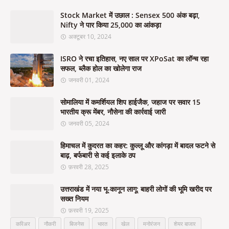
Stock Market में उछाल : Sensex 500 अंक बढ़ा,
Nifty ने पार किया 25,000 का आंकड़ा
अक्टूबर 10, 2024
ISRO ने रचा इतिहास, नए साल पर XPoSat का लॉन्च रहा
सफल, ब्लैक होल का खोलेगा राज
जनवरी 01, 2024
सोमालिया में कमर्शियल शिप हाईजैक, जहाज पर सवार 15
भारतीय क्रू मेंबर, नौसेना की कार्रवाई जारी
जनवरी 05, 2024
हिमाचल में कुदरत का कहर: कुल्लू और कांगड़ा में बादल फटने से
बाढ़, बर्फबारी से कई इलाके ठप
फ़रवरी 28, 2025
उत्तराखंड में नया भू-कानून लागू: बाहरी लोगों की भूमि खरीद पर
सख्त नियम
फ़रवरी 19, 2025
करिअर
नौकरी
बिजनेस
भारत
खेल
मनोरंजन
शेयर बाजार