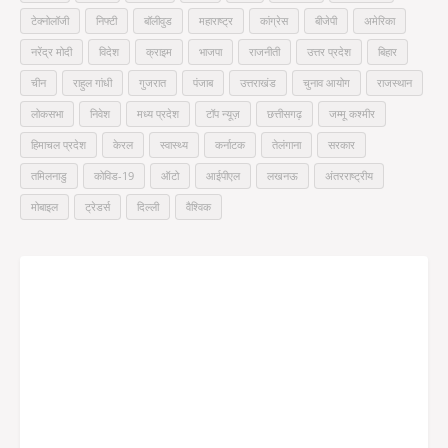
टेक्नोलॉजी
निफ्टी
बॉलीवुड
महाराष्ट्र
कांग्रेस
बीजेपी
अमेरिका
नरेंद्र मोदी
विदेश
क्राइम
भाजपा
राजनीती
उत्तर प्रदेश
बिहार
चीन
राहुल गांधी
गुजरात
पंजाब
उत्तराखंड
चुनाव आयोग
राजस्थान
लोकसभा
निवेश
मध्य प्रदेश
टॉप न्यूज़
छत्तीसगढ़
जम्मू कश्मीर
हिमाचल प्रदेश
केरल
स्वास्थ्य
कर्नाटक
तेलंगाना
सरकार
तमिलनाडु
कोविड-19
ऑटो
आईपीएल
लखनऊ
अंतरराष्ट्रीय
मोबाइल
ट्रेडर्स
दिल्ली
वैश्विक