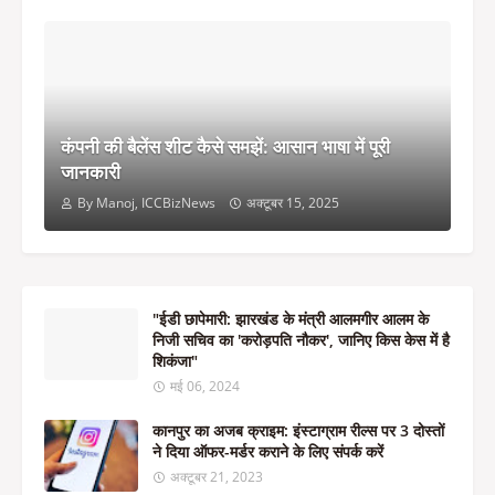
कंपनी की बैलेंस शीट कैसे समझें: आसान भाषा में पूरी
जानकारी
By Manoj, ICCBizNews
अक्टूबर 15, 2025
"ईडी छापेमारी: झारखंड के मंत्री आलमगीर आलम के
निजी सचिव का 'करोड़पति नौकर', जानिए किस केस में है
शिकंजा"
मई 06, 2024
कानपुर का अजब क्राइम: इंस्टाग्राम रील्स पर 3 दोस्तों
ने दिया ऑफर-मर्डर कराने के लिए संपर्क करें
अक्टूबर 21, 2023