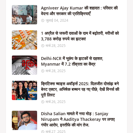
Agniveer Ajay Kumar की शहादत : परिवार की
वेदना और सरकार की प्रतिक्रियाएँ
जुलाई 04, 2024
1 अप्रैल से जरूरी दवाओं के दाम में बढ़ोतरी, मरीजों को
3,788 करोड़ रुपये का झटका!
मार्च 28, 2025
Delhi-NCR में भूकंप के झटकों से दहशत,
Myanmar में 7.2 तीव्रता का केंद्र
मार्च 28, 2025
क्रिटिक्स च्वाइस अवॉर्ड्स 2025: दिलजीत दोसांझ बने
बेस्ट एक्टर, अभिषेक बच्चन रह गए पीछे, देखें विनर्स की
पूरी लिस्ट
मार्च 26, 2025
Disha Salian मामले में नया मोड़ : Sanjay
Nirupam ने Aaditya Thackeray पर लगाए
गंभीर आरोप, इस्तीफे की मांग तेज.
मार्च 27, 2025