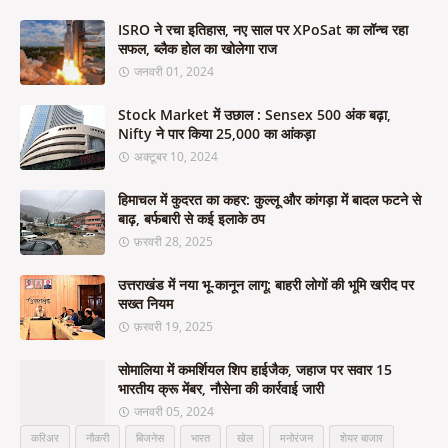
ISRO ने रचा इतिहास, नए साल पर XPoSat का लॉन्च रहा
सफल, ब्लैक होल का खोलेगा राज
जनवरी 01, 2024
Stock Market में उछाल : Sensex 500 अंक बढ़ा,
Nifty ने पार किया 25,000 का आंकड़ा
अक्टूबर 10, 2024
हिमाचल में कुदरत का कहर: कुल्लू और कांगड़ा में बादल फटने से
बाढ़, बर्फबारी से कई इलाके ठप
फ़रवरी 28, 2025
उत्तराखंड में नया भू-कानून लागू: बाहरी लोगों की भूमि खरीद पर
सख्त नियम
फ़रवरी 19, 2025
सोमालिया में कमर्शियल शिप हाईजैक, जहाज पर सवार 15
भारतीय क्रू मेंबर, नौसेना की कार्रवाई जारी
जनवरी 05, 2024
करिअर
नौकरी
बिजनेस
भारत
खेल
मनोरंजन
शेयर बाजार