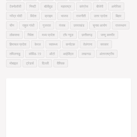
टेक्नोलॉजी
निफ्टी
बॉलीवुड
महाराष्ट्र
कांग्रेस
बीजेपी
अमेरिका
नरेंद्र मोदी
विदेश
क्राइम
भाजपा
राजनीती
उत्तर प्रदेश
बिहार
चीन
राहुल गांधी
गुजरात
पंजाब
उत्तराखंड
चुनाव आयोग
राजस्थान
लोकसभा
निवेश
मध्य प्रदेश
टॉप न्यूज़
छत्तीसगढ़
जम्मू कश्मीर
हिमाचल प्रदेश
केरल
स्वास्थ्य
कर्नाटक
तेलंगाना
सरकार
तमिलनाडु
कोविड-19
ऑटो
आईपीएल
लखनऊ
अंतरराष्ट्रीय
मोबाइल
ट्रेडर्स
दिल्ली
वैश्विक