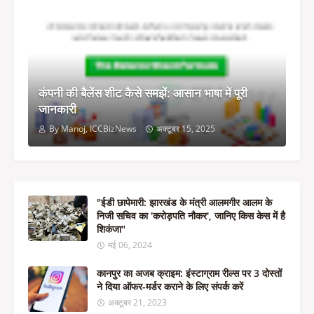
कंपनी की बैलेंस शीट कैसे समझें: आसान भाषा में पूरी
जानकारी
By Manoj, ICCBizNews
अक्टूबर 15, 2025
"ईडी छापेमारी: झारखंड के मंत्री आलमगीर आलम के
निजी सचिव का 'करोड़पति नौकर', जानिए किस केस में है
शिकंजा"
मई 06, 2024
कानपुर का अजब क्राइम: इंस्टाग्राम रील्स पर 3 दोस्तों
ने दिया ऑफर-मर्डर कराने के लिए संपर्क करें
अक्टूबर 21, 2023