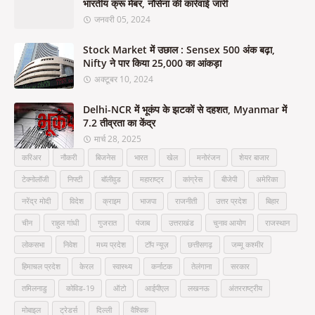
भारतीय क्रू मेंबर, नौसेना की कार्रवाई जारी
जनवरी 05, 2024
Stock Market में उछाल : Sensex 500 अंक बढ़ा,
Nifty ने पार किया 25,000 का आंकड़ा
अक्टूबर 10, 2024
Delhi-NCR में भूकंप के झटकों से दहशत, Myanmar में
7.2 तीव्रता का केंद्र
मार्च 28, 2025
करिअर
नौकरी
बिजनेस
भारत
खेल
मनोरंजन
शेयर बाजार
टेक्नोलॉजी
निफ्टी
बॉलीवुड
महाराष्ट्र
कांग्रेस
बीजेपी
अमेरिका
नरेंद्र मोदी
विदेश
क्राइम
भाजपा
राजनीती
उत्तर प्रदेश
बिहार
चीन
राहुल गांधी
गुजरात
पंजाब
उत्तराखंड
चुनाव आयोग
राजस्थान
लोकसभा
निवेश
मध्य प्रदेश
टॉप न्यूज़
छत्तीसगढ़
जम्मू कश्मीर
हिमाचल प्रदेश
केरल
स्वास्थ्य
कर्नाटक
तेलंगाना
सरकार
तमिलनाडु
कोविड-19
ऑटो
आईपीएल
लखनऊ
अंतरराष्ट्रीय
मोबाइल
ट्रेडर्स
दिल्ली
वैश्विक