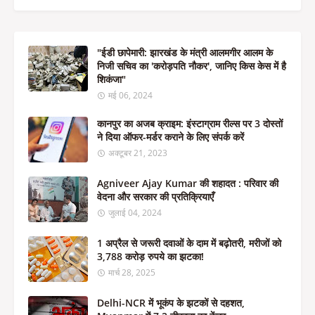
"ईडी छापेमारी: झारखंड के मंत्री आलमगीर आलम के
निजी सचिव का 'करोड़पति नौकर', जानिए किस केस में है
शिकंजा"
मई 06, 2024
कानपुर का अजब क्राइम: इंस्टाग्राम रील्स पर 3 दोस्तों
ने दिया ऑफर-मर्डर कराने के लिए संपर्क करें
अक्टूबर 21, 2023
Agniveer Ajay Kumar की शहादत : परिवार की
वेदना और सरकार की प्रतिक्रियाएँ
जुलाई 04, 2024
1 अप्रैल से जरूरी दवाओं के दाम में बढ़ोतरी, मरीजों को
3,788 करोड़ रुपये का झटका!
मार्च 28, 2025
Delhi-NCR में भूकंप के झटकों से दहशत,