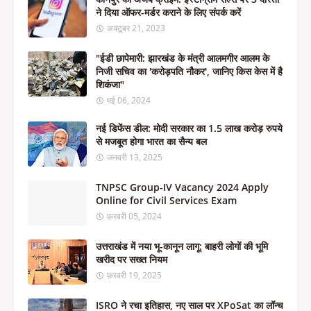
ने दिया ऑफर-मर्डर कराने के लिए संपर्क करें
अक्टूबर 21, 2023
"ईडी छापेमारी: झारखंड के मंत्री आलमगीर आलम के
निजी सचिव का 'करोड़पति नौकर', जानिए किस केस में है
शिकंजा"
मई 06, 2024
नई डिफेंस डील: मोदी सरकार का 1.5 लाख करोड़ रुपये
से मजबूत होगा भारत का सैन्य बल
जनवरी 13, 2025
TNPSC Group-IV Vacancy 2024 Apply
Online for Civil Services Exam
फ़रवरी 05, 2024
उत्तराखंड में नया भू-कानून लागू: बाहरी लोगों की भूमि
खरीद पर सख्त नियम
फ़रवरी 19, 2025
ISRO ने रचा इतिहास, नए साल पर XPoSat का लॉन्च