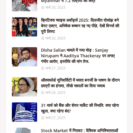
Myanmar में 7.2 तीव्रता का केंद्र
मार्च 28, 2025
क्रिटिक्स च्वाइस अवॉर्ड्स 2025: दिलजीत दोसांझ बने
बेस्ट एक्टर, अभिषेक बच्चन रह गए पीछे, देखें विनर्स की
पूरी लिस्ट
मार्च 26, 2025
Disha Salian मामले में नया मोड़ : Sanjay
Nirupam ने Aaditya Thackeray पर लगाए
गंभीर आरोप, इस्तीफे की मांग तेज.
मार्च 27, 2025
ऑक्सफोर्ड यूनिवर्सिटी में ममता बनर्जी के भाषण के दौरान
छात्रों का हंगामा, तीखे सवालों का दिया जवाब
मार्च 28, 2025
31 मार्च को बैंक और शेयर मार्केट की स्थिति: क्या रहेगा
खुला, क्या रहेगा बंद?
मार्च 27, 2025
Stock Market में गिरावट : वैश्विक अनिश्चितताओं