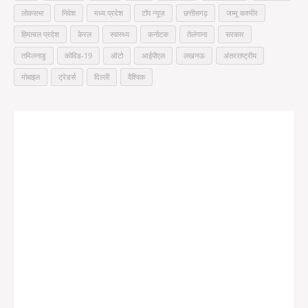
लोकसभा
निवेश
मध्य प्रदेश
टॉप न्यूज़
छत्तीसगढ़
जम्मू कश्मीर
हिमाचल प्रदेश
केरल
स्वास्थ्य
कर्नाटक
तेलंगाना
सरकार
तमिलनाडु
कोविड-19
ऑटो
आईपीएल
लखनऊ
अंतरराष्ट्रीय
मोबाइल
ट्रेडर्स
दिल्ली
वैश्विक