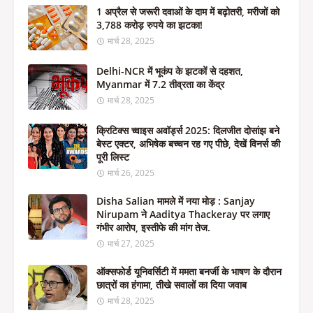
1 अप्रैल से जरूरी दवाओं के दाम में बढ़ोतरी, मरीजों को
3,788 करोड़ रुपये का झटका!
मार्च 28, 2025
Delhi-NCR में भूकंप के झटकों से दहशत,
Myanmar में 7.2 तीव्रता का केंद्र
मार्च 28, 2025
क्रिटिक्स च्वाइस अवॉर्ड्स 2025: दिलजीत दोसांझ बने
बेस्ट एक्टर, अभिषेक बच्चन रह गए पीछे, देखें विनर्स की
पूरी लिस्ट
मार्च 26, 2025
Disha Salian मामले में नया मोड़ : Sanjay
Nirupam ने Aaditya Thackeray पर लगाए
गंभीर आरोप, इस्तीफे की मांग तेज.
मार्च 27, 2025
ऑक्सफोर्ड यूनिवर्सिटी में ममता बनर्जी के भाषण के दौरान
छात्रों का हंगामा, तीखे सवालों का दिया जवाब
मार्च 28, 2025