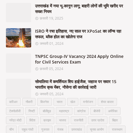
उत्तराखंड में नया भू-कानून लागू: बाहरी लोगों की भूमि खरीद पर
सख्त नियम
फ़रवरी 19, 2025
ISRO ने रचा इतिहास, नए साल पर XPoSat का लॉन्च रहा
सफल, ब्लैक होल का खोलेगा राज
जनवरी 01, 2024
TNPSC Group-IV Vacancy 2024 Apply Online
for Civil Services Exam
फ़रवरी 05, 2024
सोमालिया में कमर्शियल शिप हाईजैक, जहाज पर सवार 15
भारतीय क्रू मेंबर, नौसेना की कार्रवाई जारी
जनवरी 05, 2024
करिअर
नौकरी
बिजनेस
भारत
खेल
मनोरंजन
शेयर बाजार
टेक्नोलॉजी
निफ्टी
बॉलीवुड
महाराष्ट्र
कांग्रेस
बीजेपी
अमेरिका
नरेंद्र मोदी
विदेश
क्राइम
भाजपा
राजनीती
उत्तर प्रदेश
बिहार
चीन
राहुल गांधी
गुजरात
पंजाब
उत्तराखंड
चुनाव आयोग
राजस्थान