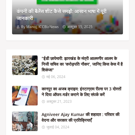
कंपनी की बैलेंस शीट कैसे समझें: आसान भाषा में पूरी
जानकारी
By Manoj, ICCBizNews
अक्टूबर 15, 2025
"ईडी छापेमारी: झारखंड के मंत्री आलमगीर आलम के
निजी सचिव का 'करोड़पति नौकर', जानिए किस केस में है
शिकंजा"
मई 06, 2024
कानपुर का अजब क्राइम: इंस्टाग्राम रील्स पर 3 दोस्तों
ने दिया ऑफर-मर्डर कराने के लिए संपर्क करें
अक्टूबर 21, 2023
Agniveer Ajay Kumar की शहादत : परिवार की
वेदना और सरकार की प्रतिक्रियाएँ
जुलाई 04, 2024