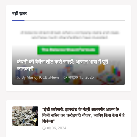
बड़ी ख़बर
कंपनी की बैलेंस शीट कैसे समझें: आसान भाषा में पूरी
जानकारी
By Manoj, ICCBizNews
अक्टूबर 15, 2025
"ईडी छापेमारी: झारखंड के मंत्री आलमगीर आलम के
निजी सचिव का 'करोड़पति नौकर', जानिए किस केस में है
शिकंजा"
मई 06, 2024