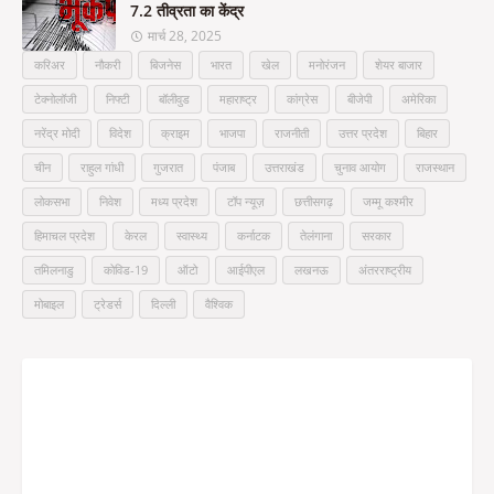
7.2 तीव्रता का केंद्र
मार्च 28, 2025
करिअर
नौकरी
बिजनेस
भारत
खेल
मनोरंजन
शेयर बाजार
टेक्नोलॉजी
निफ्टी
बॉलीवुड
महाराष्ट्र
कांग्रेस
बीजेपी
अमेरिका
नरेंद्र मोदी
विदेश
क्राइम
भाजपा
राजनीती
उत्तर प्रदेश
बिहार
चीन
राहुल गांधी
गुजरात
पंजाब
उत्तराखंड
चुनाव आयोग
राजस्थान
लोकसभा
निवेश
मध्य प्रदेश
टॉप न्यूज़
छत्तीसगढ़
जम्मू कश्मीर
हिमाचल प्रदेश
केरल
स्वास्थ्य
कर्नाटक
तेलंगाना
सरकार
तमिलनाडु
कोविड-19
ऑटो
आईपीएल
लखनऊ
अंतरराष्ट्रीय
मोबाइल
ट्रेडर्स
दिल्ली
वैश्विक