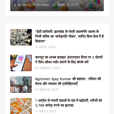
By Manoj, ICCBizNews
अक्टूबर 15, 2025
"ईडी छापेमारी: झारखंड के मंत्री आलमगीर आलम के
निजी सचिव का 'करोड़पति नौकर', जानिए किस केस में है
शिकंजा"
मई 06, 2024
कानपुर का अजब क्राइम: इंस्टाग्राम रील्स पर 3 दोस्तों
ने दिया ऑफर-मर्डर कराने के लिए संपर्क करें
अक्टूबर 21, 2023
Agniveer Ajay Kumar की शहादत : परिवार की
वेदना और सरकार की प्रतिक्रियाएँ
जुलाई 04, 2024
1 अप्रैल से जरूरी दवाओं के दाम में बढ़ोतरी, मरीजों को
3,788 करोड़ रुपये का झटका!
मार्च 28, 2025