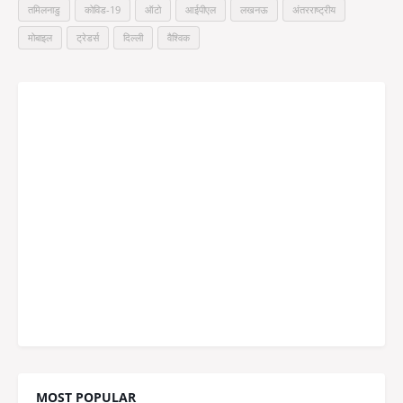
तमिलनाडु
कोविड-19
ऑटो
आईपीएल
लखनऊ
अंतरराष्ट्रीय
मोबाइल
ट्रेडर्स
दिल्ली
वैश्विक
MOST POPULAR