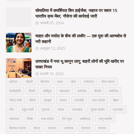
सोमालिया में कमर्शियल शिप हाईजैक, जहाज पर सवार 15
भारतीय क्रू मेंबर, नौसेना की कार्रवाई जारी
जनवरी 05, 2024
चाहत और मर्यादा के बीच की लकीर — एक युवा की आत्मबोध से
भरी कहानी
अक्टूबर 12, 2025
उत्तराखंड में नया भू-कानून लागू: बाहरी लोगों की भूमि खरीद पर
सख्त नियम
फ़रवरी 19, 2025
करिअर
नौकरी
बिजनेस
भारत
खेल
मनोरंजन
शेयर बाजार
टेक्नोलॉजी
निफ्टी
बॉलीवुड
महाराष्ट्र
कांग्रेस
बीजेपी
अमेरिका
नरेंद्र मोदी
विदेश
क्राइम
भाजपा
राजनीती
उत्तर प्रदेश
बिहार
चीन
राहुल गांधी
गुजरात
पंजाब
उत्तराखंड
चुनाव आयोग
राजस्थान
लोकसभा
निवेश
मध्य प्रदेश
टॉप न्यूज़
छत्तीसगढ़
जम्मू कश्मीर
हिमाचल प्रदेश
केरल
स्वास्थ्य
कर्नाटक
तेलंगाना
सरकार