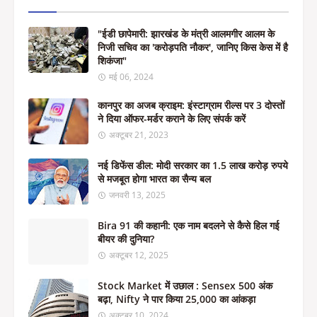
"ईडी छापेमारी: झारखंड के मंत्री आलमगीर आलम के
निजी सचिव का 'करोड़पति नौकर', जानिए किस केस में है
शिकंजा"
मई 06, 2024
कानपुर का अजब क्राइम: इंस्टाग्राम रील्स पर 3 दोस्तों
ने दिया ऑफर-मर्डर कराने के लिए संपर्क करें
अक्टूबर 21, 2023
नई डिफेंस डील: मोदी सरकार का 1.5 लाख करोड़ रुपये
से मजबूत होगा भारत का सैन्य बल
जनवरी 13, 2025
Bira 91 की कहानी: एक नाम बदलने से कैसे हिल गई
बीयर की दुनिया?
अक्टूबर 12, 2025
Stock Market में उछाल : Sensex 500 अंक
बढ़ा, Nifty ने पार किया 25,000 का आंकड़ा
अक्टूबर 10, 2024