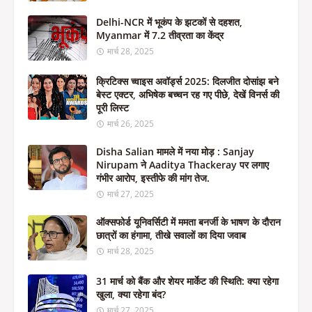
Delhi-NCR में भूकंप के झटकों से दहशत,
Myanmar में 7.2 तीव्रता का केंद्र
मार्च 28, 2025
क्रिटिक्स च्वाइस अवॉर्ड्स 2025: दिलजीत दोसांझ बने
बेस्ट एक्टर, अभिषेक बच्चन रह गए पीछे, देखें विनर्स की
पूरी लिस्ट
मार्च 26, 2025
Disha Salian मामले में नया मोड़ : Sanjay
Nirupam ने Aaditya Thackeray पर लगाए
गंभीर आरोप, इस्तीफे की मांग तेज.
मार्च 27, 2025
ऑक्सफोर्ड यूनिवर्सिटी में ममता बनर्जी के भाषण के दौरान
छात्रों का हंगामा, तीखे सवालों का दिया जवाब
मार्च 28, 2025
31 मार्च को बैंक और शेयर मार्केट की स्थिति: क्या रहेगा
खुला, क्या रहेगा बंद?
मार्च 27, 2025