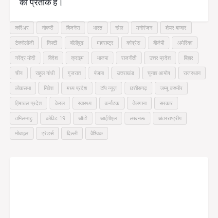
का प्रतीक है।
करिअर
नौकरी
बिजनेस
भारत
खेल
मनोरंजन
शेयर बाजार
टेक्नोलॉजी
निफ्टी
बॉलीवुड
महाराष्ट्र
कांग्रेस
बीजेपी
अमेरिका
नरेंद्र मोदी
विदेश
क्राइम
भाजपा
राजनीती
उत्तर प्रदेश
बिहार
चीन
राहुल गांधी
गुजरात
पंजाब
उत्तराखंड
चुनाव आयोग
राजस्थान
लोकसभा
निवेश
मध्य प्रदेश
टॉप न्यूज़
छत्तीसगढ़
जम्मू कश्मीर
हिमाचल प्रदेश
केरल
स्वास्थ्य
कर्नाटक
तेलंगाना
सरकार
तमिलनाडु
कोविड-19
ऑटो
आईपीएल
लखनऊ
अंतरराष्ट्रीय
मोबाइल
ट्रेडर्स
दिल्ली
वैश्विक