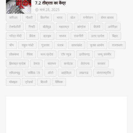
7.2 तीव्रता का केंद्र
मार्च 28, 2025
करिअर
नौकरी
बिजनेस
भारत
खेल
मनोरंजन
शेयर बाजार
टेक्नोलॉजी
निफ्टी
बॉलीवुड
महाराष्ट्र
कांग्रेस
बीजेपी
अमेरिका
नरेंद्र मोदी
विदेश
क्राइम
भाजपा
राजनीती
उत्तर प्रदेश
बिहार
चीन
राहुल गांधी
गुजरात
पंजाब
उत्तराखंड
चुनाव आयोग
राजस्थान
लोकसभा
निवेश
मध्य प्रदेश
टॉप न्यूज़
छत्तीसगढ़
जम्मू कश्मीर
हिमाचल प्रदेश
केरल
स्वास्थ्य
कर्नाटक
तेलंगाना
सरकार
तमिलनाडु
कोविड-19
ऑटो
आईपीएल
लखनऊ
अंतरराष्ट्रीय
मोबाइल
ट्रेडर्स
दिल्ली
वैश्विक