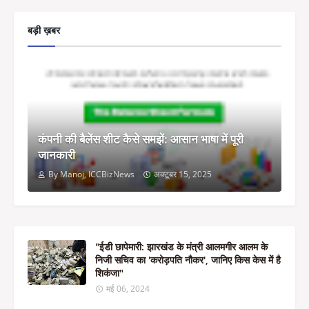
बड़ी ख़बर
कंपनी की बैलेंस शीट कैसे समझें: आसान भाषा में पूरी
जानकारी
By Manoj, ICCBizNews
अक्टूबर 15, 2025
"ईडी छापेमारी: झारखंड के मंत्री आलमगीर आलम के
निजी सचिव का 'करोड़पति नौकर', जानिए किस केस में है
शिकंजा"
मई 06, 2024