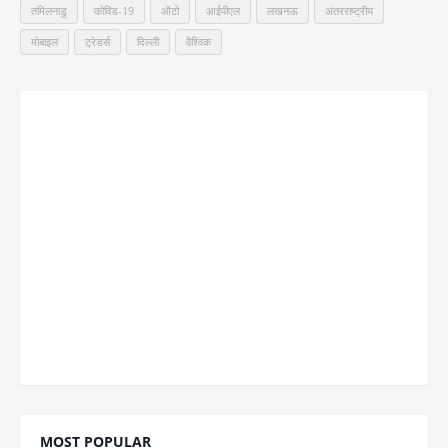
तमिलनाडु
कोविड-19
ऑटो
आईपीएल
लखनऊ
अंतरराष्ट्रीय
मोबाइल
ट्रेडर्स
दिल्ली
वैश्विक
MOST POPULAR