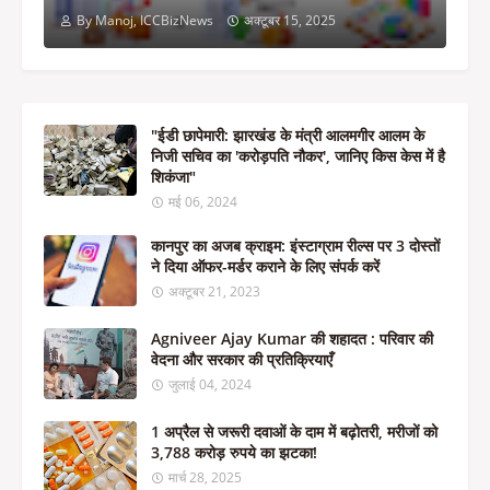
By Manoj, ICCBizNews
अक्टूबर 15, 2025
"ईडी छापेमारी: झारखंड के मंत्री आलमगीर आलम के
निजी सचिव का 'करोड़पति नौकर', जानिए किस केस में है
शिकंजा"
मई 06, 2024
कानपुर का अजब क्राइम: इंस्टाग्राम रील्स पर 3 दोस्तों
ने दिया ऑफर-मर्डर कराने के लिए संपर्क करें
अक्टूबर 21, 2023
Agniveer Ajay Kumar की शहादत : परिवार की
वेदना और सरकार की प्रतिक्रियाएँ
जुलाई 04, 2024
1 अप्रैल से जरूरी दवाओं के दाम में बढ़ोतरी, मरीजों को
3,788 करोड़ रुपये का झटका!
मार्च 28, 2025