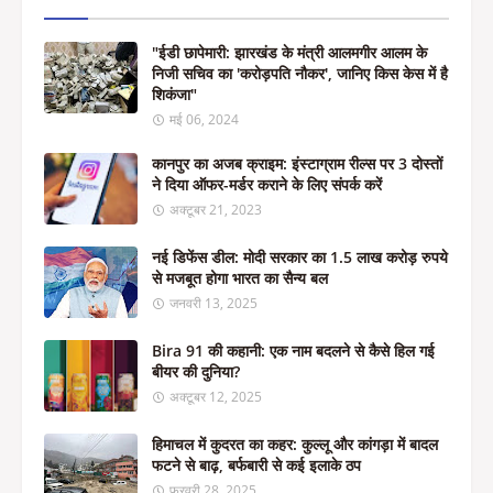
"ईडी छापेमारी: झारखंड के मंत्री आलमगीर आलम के
निजी सचिव का 'करोड़पति नौकर', जानिए किस केस में है
शिकंजा"
मई 06, 2024
कानपुर का अजब क्राइम: इंस्टाग्राम रील्स पर 3 दोस्तों
ने दिया ऑफर-मर्डर कराने के लिए संपर्क करें
अक्टूबर 21, 2023
नई डिफेंस डील: मोदी सरकार का 1.5 लाख करोड़ रुपये
से मजबूत होगा भारत का सैन्य बल
जनवरी 13, 2025
Bira 91 की कहानी: एक नाम बदलने से कैसे हिल गई
बीयर की दुनिया?
अक्टूबर 12, 2025
हिमाचल में कुदरत का कहर: कुल्लू और कांगड़ा में बादल
फटने से बाढ़, बर्फबारी से कई इलाके ठप
फ़रवरी 28, 2025