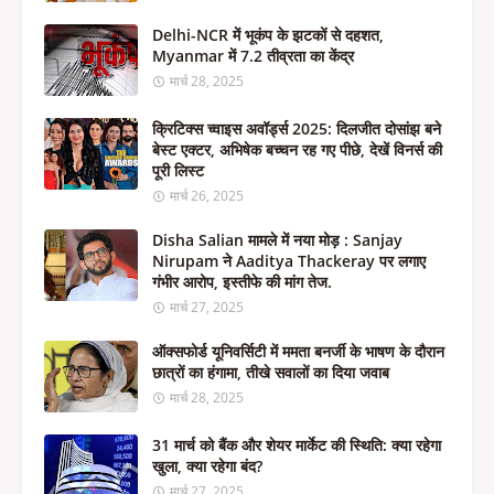
Delhi-NCR में भूकंप के झटकों से दहशत,
Myanmar में 7.2 तीव्रता का केंद्र
मार्च 28, 2025
क्रिटिक्स च्वाइस अवॉर्ड्स 2025: दिलजीत दोसांझ बने
बेस्ट एक्टर, अभिषेक बच्चन रह गए पीछे, देखें विनर्स की
पूरी लिस्ट
मार्च 26, 2025
Disha Salian मामले में नया मोड़ : Sanjay
Nirupam ने Aaditya Thackeray पर लगाए
गंभीर आरोप, इस्तीफे की मांग तेज.
मार्च 27, 2025
ऑक्सफोर्ड यूनिवर्सिटी में ममता बनर्जी के भाषण के दौरान
छात्रों का हंगामा, तीखे सवालों का दिया जवाब
मार्च 28, 2025
31 मार्च को बैंक और शेयर मार्केट की स्थिति: क्या रहेगा
खुला, क्या रहेगा बंद?
मार्च 27, 2025