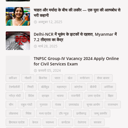
चाहत और मर्यादा के बीच की लकीर — एक युवा की आत्मबोध से
भरी कहानी
अक्टूबर 12, 2025
Delhi-NCR में भूकंप के झटकों से दहशत, Myanmar में
7.2 तीव्रता का केंद्र
मार्च 28, 2025
TNPSC Group-IV Vacancy 2024 Apply Online
for Civil Services Exam
फ़रवरी 05, 2024
करिअर
नौकरी
बिजनेस
भारत
खेल
मनोरंजन
शेयर बाजार
टेक्नोलॉजी
निफ्टी
बॉलीवुड
महाराष्ट्र
कांग्रेस
बीजेपी
अमेरिका
नरेंद्र मोदी
विदेश
क्राइम
भाजपा
राजनीती
उत्तर प्रदेश
बिहार
चीन
राहुल गांधी
गुजरात
पंजाब
उत्तराखंड
चुनाव आयोग
राजस्थान
लोकसभा
निवेश
मध्य प्रदेश
टॉप न्यूज़
छत्तीसगढ़
जम्मू कश्मीर
हिमाचल प्रदेश
केरल
स्वास्थ्य
कर्नाटक
तेलंगाना
सरकार