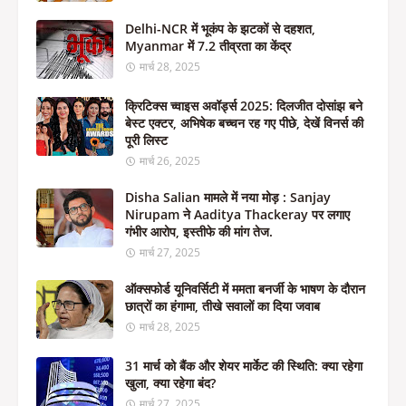
Delhi-NCR में भूकंप के झटकों से दहशत,
Myanmar में 7.2 तीव्रता का केंद्र
मार्च 28, 2025
क्रिटिक्स च्वाइस अवॉर्ड्स 2025: दिलजीत दोसांझ बने
बेस्ट एक्टर, अभिषेक बच्चन रह गए पीछे, देखें विनर्स की
पूरी लिस्ट
मार्च 26, 2025
Disha Salian मामले में नया मोड़ : Sanjay
Nirupam ने Aaditya Thackeray पर लगाए
गंभीर आरोप, इस्तीफे की मांग तेज.
मार्च 27, 2025
ऑक्सफोर्ड यूनिवर्सिटी में ममता बनर्जी के भाषण के दौरान
छात्रों का हंगामा, तीखे सवालों का दिया जवाब
मार्च 28, 2025
31 मार्च को बैंक और शेयर मार्केट की स्थिति: क्या रहेगा
खुला, क्या रहेगा बंद?
मार्च 27, 2025