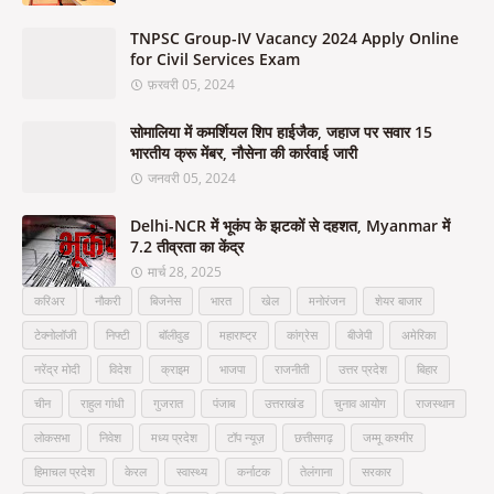
TNPSC Group-IV Vacancy 2024 Apply Online
for Civil Services Exam
फ़रवरी 05, 2024
सोमालिया में कमर्शियल शिप हाईजैक, जहाज पर सवार 15
भारतीय क्रू मेंबर, नौसेना की कार्रवाई जारी
जनवरी 05, 2024
Delhi-NCR में भूकंप के झटकों से दहशत, Myanmar में
7.2 तीव्रता का केंद्र
मार्च 28, 2025
करिअर
नौकरी
बिजनेस
भारत
खेल
मनोरंजन
शेयर बाजार
टेक्नोलॉजी
निफ्टी
बॉलीवुड
महाराष्ट्र
कांग्रेस
बीजेपी
अमेरिका
नरेंद्र मोदी
विदेश
क्राइम
भाजपा
राजनीती
उत्तर प्रदेश
बिहार
चीन
राहुल गांधी
गुजरात
पंजाब
उत्तराखंड
चुनाव आयोग
राजस्थान
लोकसभा
निवेश
मध्य प्रदेश
टॉप न्यूज़
छत्तीसगढ़
जम्मू कश्मीर
हिमाचल प्रदेश
केरल
स्वास्थ्य
कर्नाटक
तेलंगाना
सरकार