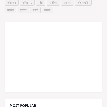
तमिलनाडु
कोविड-19
ऑटो
आईपीएल
लखनऊ
अंतरराष्ट्रीय
मोबाइल
ट्रेडर्स
दिल्ली
वैश्विक
MOST POPULAR