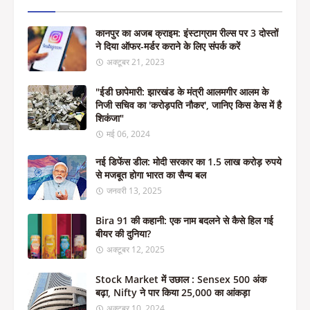
कानपुर का अजब क्राइम: इंस्टाग्राम रील्स पर 3 दोस्तों
ने दिया ऑफर-मर्डर कराने के लिए संपर्क करें
अक्टूबर 21, 2023
"ईडी छापेमारी: झारखंड के मंत्री आलमगीर आलम के
निजी सचिव का 'करोड़पति नौकर', जानिए किस केस में है
शिकंजा"
मई 06, 2024
नई डिफेंस डील: मोदी सरकार का 1.5 लाख करोड़ रुपये
से मजबूत होगा भारत का सैन्य बल
जनवरी 13, 2025
Bira 91 की कहानी: एक नाम बदलने से कैसे हिल गई
बीयर की दुनिया?
अक्टूबर 12, 2025
Stock Market में उछाल : Sensex 500 अंक
बढ़ा, Nifty ने पार किया 25,000 का आंकड़ा
अक्टूबर 10, 2024