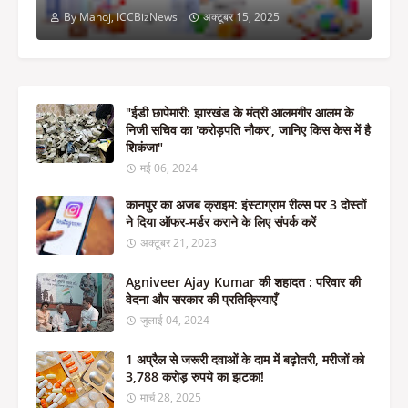
By Manoj, ICCBizNews
अक्टूबर 15, 2025
"ईडी छापेमारी: झारखंड के मंत्री आलमगीर आलम के
निजी सचिव का 'करोड़पति नौकर', जानिए किस केस में है
शिकंजा"
मई 06, 2024
कानपुर का अजब क्राइम: इंस्टाग्राम रील्स पर 3 दोस्तों
ने दिया ऑफर-मर्डर कराने के लिए संपर्क करें
अक्टूबर 21, 2023
Agniveer Ajay Kumar की शहादत : परिवार की
वेदना और सरकार की प्रतिक्रियाएँ
जुलाई 04, 2024
1 अप्रैल से जरूरी दवाओं के दाम में बढ़ोतरी, मरीजों को
3,788 करोड़ रुपये का झटका!
मार्च 28, 2025