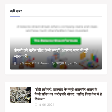
बड़ी ख़बर
कंपनी की बैलेंस शीट कैसे समझें: आसान भाषा में पूरी
जानकारी
By Manoj, ICCBizNews
अक्टूबर 15, 2025
"ईडी छापेमारी: झारखंड के मंत्री आलमगीर आलम के
निजी सचिव का 'करोड़पति नौकर', जानिए किस केस में है
शिकंजा"
मई 06, 2024