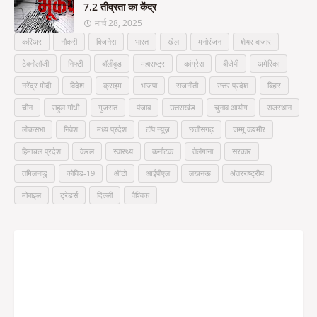
7.2 तीव्रता का केंद्र
मार्च 28, 2025
करिअर
नौकरी
बिजनेस
भारत
खेल
मनोरंजन
शेयर बाजार
टेक्नोलॉजी
निफ्टी
बॉलीवुड
महाराष्ट्र
कांग्रेस
बीजेपी
अमेरिका
नरेंद्र मोदी
विदेश
क्राइम
भाजपा
राजनीती
उत्तर प्रदेश
बिहार
चीन
राहुल गांधी
गुजरात
पंजाब
उत्तराखंड
चुनाव आयोग
राजस्थान
लोकसभा
निवेश
मध्य प्रदेश
टॉप न्यूज़
छत्तीसगढ़
जम्मू कश्मीर
हिमाचल प्रदेश
केरल
स्वास्थ्य
कर्नाटक
तेलंगाना
सरकार
तमिलनाडु
कोविड-19
ऑटो
आईपीएल
लखनऊ
अंतरराष्ट्रीय
मोबाइल
ट्रेडर्स
दिल्ली
वैश्विक