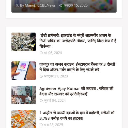
By Manoj, ICCBizNews
अक्टूबर 15, 2025
"ईडी छापेमारी: झारखंड के मंत्री आलमगीर आलम के
निजी सचिव का 'करोड़पति नौकर', जानिए किस केस में है
शिकंजा"
मई 06, 2024
कानपुर का अजब क्राइम: इंस्टाग्राम रील्स पर 3 दोस्तों
ने दिया ऑफर-मर्डर कराने के लिए संपर्क करें
अक्टूबर 21, 2023
Agniveer Ajay Kumar की शहादत : परिवार की
वेदना और सरकार की प्रतिक्रियाएँ
जुलाई 04, 2024
1 अप्रैल से जरूरी दवाओं के दाम में बढ़ोतरी, मरीजों को
3,788 करोड़ रुपये का झटका!
मार्च 28, 2025