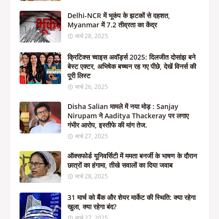
Delhi-NCR में भूकंप के झटकों से दहशत,
Myanmar में 7.2 तीव्रता का केंद्र
मार्च 28, 2025
क्रिटिक्स च्वाइस अवॉर्ड्स 2025: दिलजीत दोसांझ बने
बेस्ट एक्टर, अभिषेक बच्चन रह गए पीछे, देखें विनर्स की
पूरी लिस्ट
मार्च 26, 2025
Disha Salian मामले में नया मोड़ : Sanjay
Nirupam ने Aaditya Thackeray पर लगाए
गंभीर आरोप, इस्तीफे की मांग तेज.
मार्च 27, 2025
ऑक्सफोर्ड यूनिवर्सिटी में ममता बनर्जी के भाषण के दौरान
छात्रों का हंगामा, तीखे सवालों का दिया जवाब
मार्च 28, 2025
31 मार्च को बैंक और शेयर मार्केट की स्थिति: क्या रहेगा
खुला, क्या रहेगा बंद?
मार्च 27, 2025