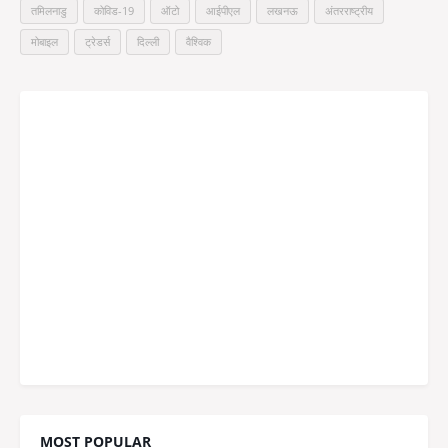
तमिलनाडु
कोविड-19
ऑटो
आईपीएल
लखनऊ
अंतरराष्ट्रीय
मोबाइल
ट्रेडर्स
दिल्ली
वैश्विक
MOST POPULAR