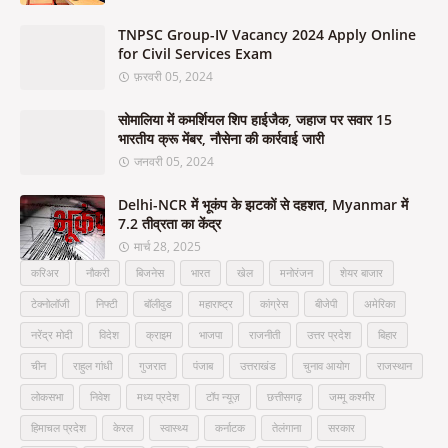
TNPSC Group-IV Vacancy 2024 Apply Online
for Civil Services Exam
फ़रवरी 05, 2024
सोमालिया में कमर्शियल शिप हाईजैक, जहाज पर सवार 15
भारतीय क्रू मेंबर, नौसेना की कार्रवाई जारी
जनवरी 05, 2024
Delhi-NCR में भूकंप के झटकों से दहशत, Myanmar में
7.2 तीव्रता का केंद्र
मार्च 28, 2025
करिअर
नौकरी
बिजनेस
भारत
खेल
मनोरंजन
शेयर बाजार
टेक्नोलॉजी
निफ्टी
बॉलीवुड
महाराष्ट्र
कांग्रेस
बीजेपी
अमेरिका
नरेंद्र मोदी
विदेश
क्राइम
भाजपा
राजनीती
उत्तर प्रदेश
बिहार
चीन
राहुल गांधी
गुजरात
पंजाब
उत्तराखंड
चुनाव आयोग
राजस्थान
लोकसभा
निवेश
मध्य प्रदेश
टॉप न्यूज़
छत्तीसगढ़
जम्मू कश्मीर
हिमाचल प्रदेश
केरल
स्वास्थ्य
कर्नाटक
तेलंगाना
सरकार