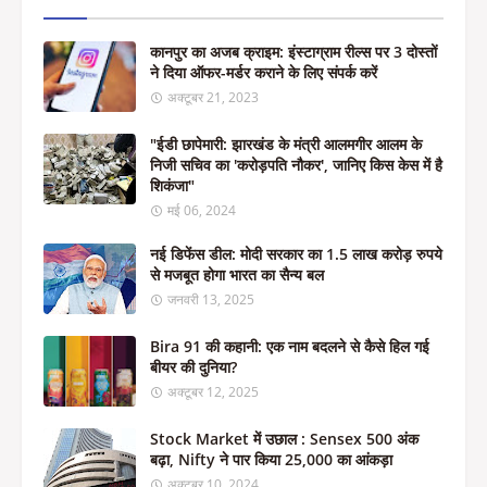
कानपुर का अजब क्राइम: इंस्टाग्राम रील्स पर 3 दोस्तों
ने दिया ऑफर-मर्डर कराने के लिए संपर्क करें
अक्टूबर 21, 2023
"ईडी छापेमारी: झारखंड के मंत्री आलमगीर आलम के
निजी सचिव का 'करोड़पति नौकर', जानिए किस केस में है
शिकंजा"
मई 06, 2024
नई डिफेंस डील: मोदी सरकार का 1.5 लाख करोड़ रुपये
से मजबूत होगा भारत का सैन्य बल
जनवरी 13, 2025
Bira 91 की कहानी: एक नाम बदलने से कैसे हिल गई
बीयर की दुनिया?
अक्टूबर 12, 2025
Stock Market में उछाल : Sensex 500 अंक
बढ़ा, Nifty ने पार किया 25,000 का आंकड़ा
अक्टूबर 10, 2024