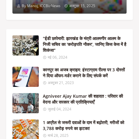
By Manoj, ICCBizNews
अक्टूबर 15, 2025
"ईडी छापेमारी: झारखंड के मंत्री आलमगीर आलम के
निजी सचिव का 'करोड़पति नौकर', जानिए किस केस में है
शिकंजा"
मई 06, 2024
कानपुर का अजब क्राइम: इंस्टाग्राम रील्स पर 3 दोस्तों
ने दिया ऑफर-मर्डर कराने के लिए संपर्क करें
अक्टूबर 21, 2023
Agniveer Ajay Kumar की शहादत : परिवार की
वेदना और सरकार की प्रतिक्रियाएँ
जुलाई 04, 2024
1 अप्रैल से जरूरी दवाओं के दाम में बढ़ोतरी, मरीजों को
3,788 करोड़ रुपये का झटका!
मार्च 28, 2025