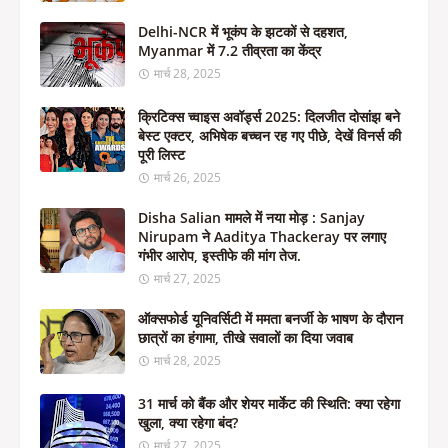
Delhi-NCR में भूकंप के झटकों से दहशत,
Myanmar में 7.2 तीव्रता का केंद्र
मार्च 28, 2025
क्रिटिक्स च्वाइस अवॉर्ड्स 2025: दिलजीत दोसांझ बने
बेस्ट एक्टर, अभिषेक बच्चन रह गए पीछे, देखें विनर्स की
पूरी लिस्ट
मार्च 26, 2025
Disha Salian मामले में नया मोड़ : Sanjay
Nirupam ने Aaditya Thackeray पर लगाए
गंभीर आरोप, इस्तीफे की मांग तेज.
मार्च 27, 2025
ऑक्सफोर्ड यूनिवर्सिटी में ममता बनर्जी के भाषण के दौरान
छात्रों का हंगामा, तीखे सवालों का दिया जवाब
मार्च 28, 2025
31 मार्च को बैंक और शेयर मार्केट की स्थिति: क्या रहेगा
खुला, क्या रहेगा बंद?
मार्च 27, 2025