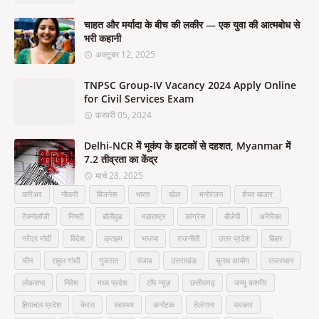
चाहत और मर्यादा के बीच की लकीर — एक युवा की आत्मबोध से
भरी कहानी
अक्टूबर 12, 2025
TNPSC Group-IV Vacancy 2024 Apply Online
for Civil Services Exam
फ़रवरी 05, 2024
Delhi-NCR में भूकंप के झटकों से दहशत, Myanmar में
7.2 तीव्रता का केंद्र
मार्च 28, 2025
करिअर
नौकरी
बिजनेस
भारत
खेल
मनोरंजन
शेयर बाजार
टेक्नोलॉजी
निफ्टी
बॉलीवुड
महाराष्ट्र
कांग्रेस
बीजेपी
अमेरिका
नरेंद्र मोदी
विदेश
क्राइम
भाजपा
राजनीती
उत्तर प्रदेश
बिहार
चीन
राहुल गांधी
गुजरात
पंजाब
उत्तराखंड
चुनाव आयोग
राजस्थान
लोकसभा
निवेश
मध्य प्रदेश
टॉप न्यूज़
छत्तीसगढ़
जम्मू कश्मीर
हिमाचल प्रदेश
केरल
स्वास्थ्य
कर्नाटक
तेलंगाना
सरकार