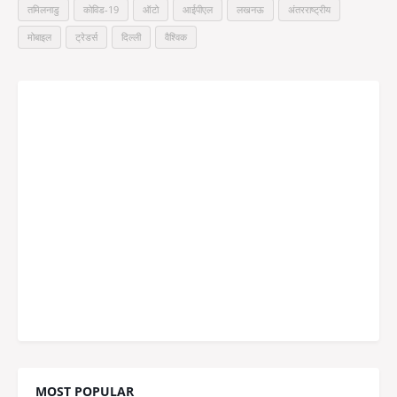
तमिलनाडु
कोविड-19
ऑटो
आईपीएल
लखनऊ
अंतरराष्ट्रीय
मोबाइल
ट्रेडर्स
दिल्ली
वैश्विक
MOST POPULAR