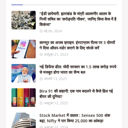
"ईडी छापेमारी: झारखंड के मंत्री आलमगीर आलम के
निजी सचिव का 'करोड़पति नौकर', जानिए किस केस में है
शिकंजा"
मई 06, 2024
कानपुर का अजब क्राइम: इंस्टाग्राम रील्स पर 3 दोस्तों
ने दिया ऑफर-मर्डर कराने के लिए संपर्क करें
अक्टूबर 21, 2023
नई डिफेंस डील: मोदी सरकार का 1.5 लाख करोड़ रुपये
से मजबूत होगा भारत का सैन्य बल
जनवरी 13, 2025
Bira 91 की कहानी: एक नाम बदलने से कैसे हिल गई
बीयर की दुनिया?
अक्टूबर 12, 2025
Stock Market में उछाल : Sensex 500 अंक
बढ़ा, Nifty ने पार किया 25,000 का आंकड़ा
अक्टूबर 10, 2024