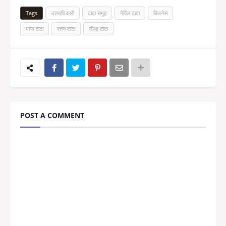
Tags
उत्तराधिकारी
टाटा समूह
नेविल टाटा
बिजनेस
माया टाटा
रतन टाटा
लीआ टाटा
POST A COMMENT