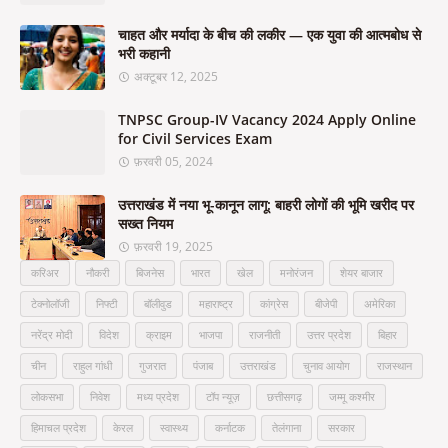
चाहत और मर्यादा के बीच की लकीर — एक युवा की आत्मबोध से
भरी कहानी
अक्टूबर 12, 2025
TNPSC Group-IV Vacancy 2024 Apply Online
for Civil Services Exam
फ़रवरी 05, 2024
उत्तराखंड में नया भू-कानून लागू: बाहरी लोगों की भूमि खरीद पर
सख्त नियम
फ़रवरी 19, 2025
करिअर
नौकरी
बिजनेस
भारत
खेल
मनोरंजन
शेयर बाजार
टेक्नोलॉजी
निफ्टी
बॉलीवुड
महाराष्ट्र
कांग्रेस
बीजेपी
अमेरिका
नरेंद्र मोदी
विदेश
क्राइम
भाजपा
राजनीती
उत्तर प्रदेश
बिहार
चीन
राहुल गांधी
गुजरात
पंजाब
उत्तराखंड
चुनाव आयोग
राजस्थान
लोकसभा
निवेश
मध्य प्रदेश
टॉप न्यूज़
छत्तीसगढ़
जम्मू कश्मीर
हिमाचल प्रदेश
केरल
स्वास्थ्य
कर्नाटक
तेलंगाना
सरकार