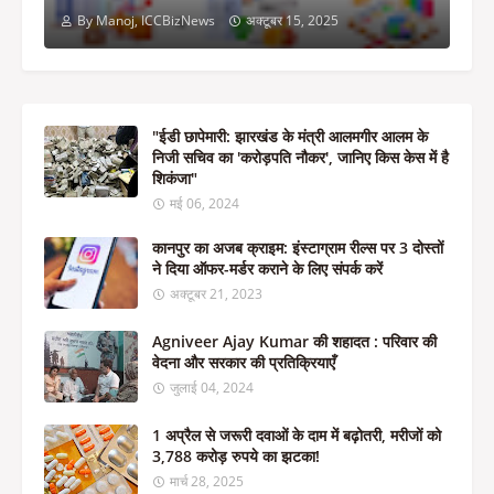
By Manoj, ICCBizNews
अक्टूबर 15, 2025
"ईडी छापेमारी: झारखंड के मंत्री आलमगीर आलम के
निजी सचिव का 'करोड़पति नौकर', जानिए किस केस में है
शिकंजा"
मई 06, 2024
कानपुर का अजब क्राइम: इंस्टाग्राम रील्स पर 3 दोस्तों
ने दिया ऑफर-मर्डर कराने के लिए संपर्क करें
अक्टूबर 21, 2023
Agniveer Ajay Kumar की शहादत : परिवार की
वेदना और सरकार की प्रतिक्रियाएँ
जुलाई 04, 2024
1 अप्रैल से जरूरी दवाओं के दाम में बढ़ोतरी, मरीजों को
3,788 करोड़ रुपये का झटका!
मार्च 28, 2025