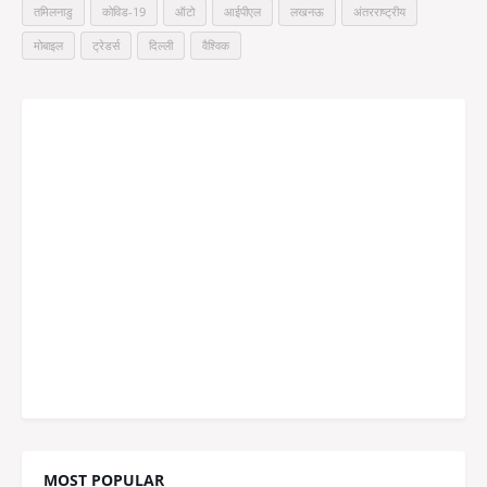
तमिलनाडु
कोविड-19
ऑटो
आईपीएल
लखनऊ
अंतरराष्ट्रीय
मोबाइल
ट्रेडर्स
दिल्ली
वैश्विक
MOST POPULAR