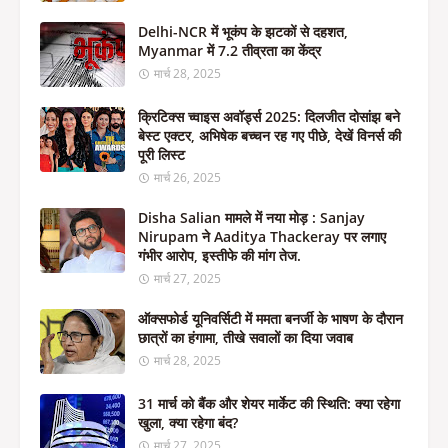
Delhi-NCR में भूकंप के झटकों से दहशत,
Myanmar में 7.2 तीव्रता का केंद्र
मार्च 28, 2025
क्रिटिक्स च्वाइस अवॉर्ड्स 2025: दिलजीत दोसांझ बने
बेस्ट एक्टर, अभिषेक बच्चन रह गए पीछे, देखें विनर्स की
पूरी लिस्ट
मार्च 26, 2025
Disha Salian मामले में नया मोड़ : Sanjay
Nirupam ने Aaditya Thackeray पर लगाए
गंभीर आरोप, इस्तीफे की मांग तेज.
मार्च 27, 2025
ऑक्सफोर्ड यूनिवर्सिटी में ममता बनर्जी के भाषण के दौरान
छात्रों का हंगामा, तीखे सवालों का दिया जवाब
मार्च 28, 2025
31 मार्च को बैंक और शेयर मार्केट की स्थिति: क्या रहेगा
खुला, क्या रहेगा बंद?
मार्च 27, 2025