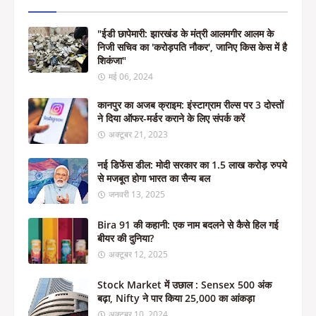
"ईडी छापेमारी: झारखंड के मंत्री आलमगीर आलम के
निजी सचिव का 'करोड़पति नौकर', जानिए किस केस में है
शिकंजा"
मई 06, 2024
कानपुर का अजब क्राइम: इंस्टाग्राम रील्स पर 3 दोस्तों
ने दिया ऑफर-मर्डर कराने के लिए संपर्क करें
अक्टूबर 21, 2023
नई डिफेंस डील: मोदी सरकार का 1.5 लाख करोड़ रुपये
से मजबूत होगा भारत का सैन्य बल
जनवरी 13, 2025
Bira 91 की कहानी: एक नाम बदलने से कैसे हिल गई
बीयर की दुनिया?
अक्टूबर 12, 2025
Stock Market में उछाल : Sensex 500 अंक
बढ़ा, Nifty ने पार किया 25,000 का आंकड़ा
अक्टूबर 10, 2024