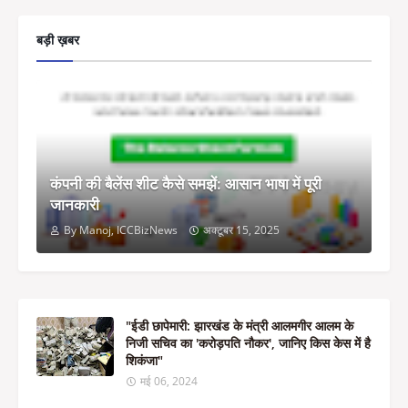
बड़ी ख़बर
कंपनी की बैलेंस शीट कैसे समझें: आसान भाषा में पूरी
जानकारी
By Manoj, ICCBizNews
अक्टूबर 15, 2025
"ईडी छापेमारी: झारखंड के मंत्री आलमगीर आलम के
निजी सचिव का 'करोड़पति नौकर', जानिए किस केस में है
शिकंजा"
मई 06, 2024