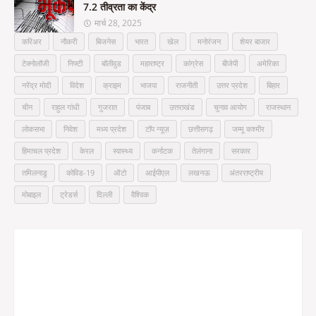
7.2 तीव्रता का केंद्र
मार्च 28, 2025
करिअर
नौकरी
बिजनेस
भारत
खेल
मनोरंजन
शेयर बाजार
टेक्नोलॉजी
निफ्टी
बॉलीवुड
महाराष्ट्र
कांग्रेस
बीजेपी
अमेरिका
नरेंद्र मोदी
विदेश
क्राइम
भाजपा
राजनीती
उत्तर प्रदेश
बिहार
चीन
राहुल गांधी
गुजरात
पंजाब
उत्तराखंड
चुनाव आयोग
राजस्थान
लोकसभा
निवेश
मध्य प्रदेश
टॉप न्यूज़
छत्तीसगढ़
जम्मू कश्मीर
हिमाचल प्रदेश
केरल
स्वास्थ्य
कर्नाटक
तेलंगाना
सरकार
तमिलनाडु
कोविड-19
ऑटो
आईपीएल
लखनऊ
अंतरराष्ट्रीय
मोबाइल
ट्रेडर्स
दिल्ली
वैश्विक