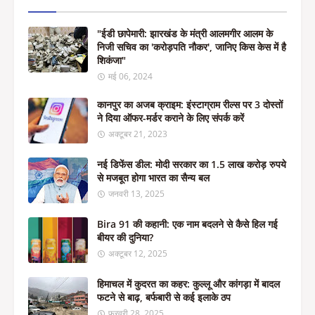
"ईडी छापेमारी: झारखंड के मंत्री आलमगीर आलम के
निजी सचिव का 'करोड़पति नौकर', जानिए किस केस में है
शिकंजा"
मई 06, 2024
कानपुर का अजब क्राइम: इंस्टाग्राम रील्स पर 3 दोस्तों
ने दिया ऑफर-मर्डर कराने के लिए संपर्क करें
अक्टूबर 21, 2023
नई डिफेंस डील: मोदी सरकार का 1.5 लाख करोड़ रुपये
से मजबूत होगा भारत का सैन्य बल
जनवरी 13, 2025
Bira 91 की कहानी: एक नाम बदलने से कैसे हिल गई
बीयर की दुनिया?
अक्टूबर 12, 2025
हिमाचल में कुदरत का कहर: कुल्लू और कांगड़ा में बादल
फटने से बाढ़, बर्फबारी से कई इलाके ठप
फ़रवरी 28, 2025