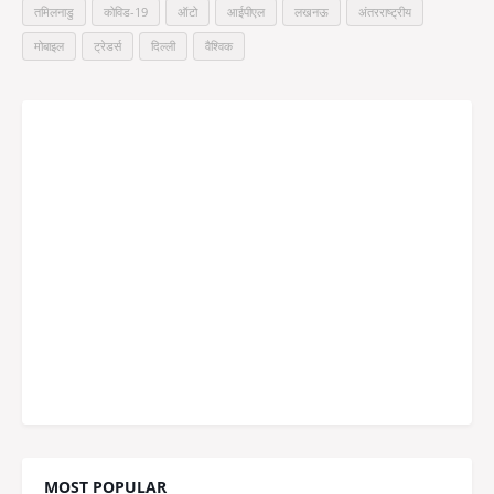
तमिलनाडु
कोविड-19
ऑटो
आईपीएल
लखनऊ
अंतरराष्ट्रीय
मोबाइल
ट्रेडर्स
दिल्ली
वैश्विक
MOST POPULAR