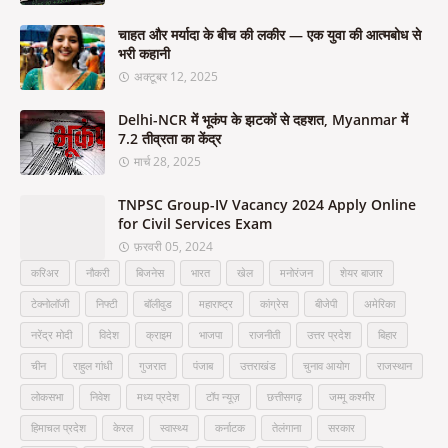
चाहत और मर्यादा के बीच की लकीर — एक युवा की आत्मबोध से
भरी कहानी
अक्टूबर 12, 2025
Delhi-NCR में भूकंप के झटकों से दहशत, Myanmar में
7.2 तीव्रता का केंद्र
मार्च 28, 2025
TNPSC Group-IV Vacancy 2024 Apply Online
for Civil Services Exam
फ़रवरी 05, 2024
करिअर
नौकरी
बिजनेस
भारत
खेल
मनोरंजन
शेयर बाजार
टेक्नोलॉजी
निफ्टी
बॉलीवुड
महाराष्ट्र
कांग्रेस
बीजेपी
अमेरिका
नरेंद्र मोदी
विदेश
क्राइम
भाजपा
राजनीती
उत्तर प्रदेश
बिहार
चीन
राहुल गांधी
गुजरात
पंजाब
उत्तराखंड
चुनाव आयोग
राजस्थान
लोकसभा
निवेश
मध्य प्रदेश
टॉप न्यूज़
छत्तीसगढ़
जम्मू कश्मीर
हिमाचल प्रदेश
केरल
स्वास्थ्य
कर्नाटक
तेलंगाना
सरकार