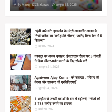
By Manoj, ICCBizNews
अक्टूबर 15, 2025
"ईडी छापेमारी: झारखंड के मंत्री आलमगीर आलम के
निजी सचिव का 'करोड़पति नौकर', जानिए किस केस में है
शिकंजा"
मई 06, 2024
कानपुर का अजब क्राइम: इंस्टाग्राम रील्स पर 3 दोस्तों
ने दिया ऑफर-मर्डर कराने के लिए संपर्क करें
अक्टूबर 21, 2023
Agniveer Ajay Kumar की शहादत : परिवार की
वेदना और सरकार की प्रतिक्रियाएँ
जुलाई 04, 2024
1 अप्रैल से जरूरी दवाओं के दाम में बढ़ोतरी, मरीजों को
3,788 करोड़ रुपये का झटका!
मार्च 28, 2025