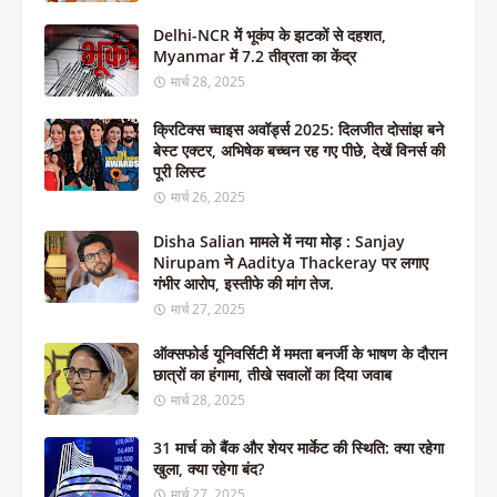
Delhi-NCR में भूकंप के झटकों से दहशत,
Myanmar में 7.2 तीव्रता का केंद्र
मार्च 28, 2025
क्रिटिक्स च्वाइस अवॉर्ड्स 2025: दिलजीत दोसांझ बने
बेस्ट एक्टर, अभिषेक बच्चन रह गए पीछे, देखें विनर्स की
पूरी लिस्ट
मार्च 26, 2025
Disha Salian मामले में नया मोड़ : Sanjay
Nirupam ने Aaditya Thackeray पर लगाए
गंभीर आरोप, इस्तीफे की मांग तेज.
मार्च 27, 2025
ऑक्सफोर्ड यूनिवर्सिटी में ममता बनर्जी के भाषण के दौरान
छात्रों का हंगामा, तीखे सवालों का दिया जवाब
मार्च 28, 2025
31 मार्च को बैंक और शेयर मार्केट की स्थिति: क्या रहेगा
खुला, क्या रहेगा बंद?
मार्च 27, 2025