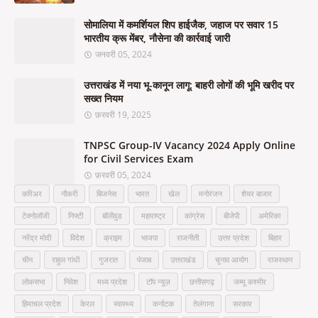
सोमालिया में कमर्शियल शिप हाईजैक, जहाज पर सवार 15
भारतीय क्रू मेंबर, नौसेना की कार्रवाई जारी
जनवरी 05, 2024
उत्तराखंड में नया भू-कानून लागू: बाहरी लोगों की भूमि खरीद पर
सख्त नियम
फ़रवरी 19, 2025
TNPSC Group-IV Vacancy 2024 Apply Online
for Civil Services Exam
फ़रवरी 05, 2024
करिअर
नौकरी
बिजनेस
भारत
खेल
मनोरंजन
शेयर बाजार
टेक्नोलॉजी
निफ्टी
बॉलीवुड
महाराष्ट्र
कांग्रेस
बीजेपी
अमेरिका
नरेंद्र मोदी
विदेश
क्राइम
भाजपा
राजनीती
उत्तर प्रदेश
बिहार
चीन
राहुल गांधी
गुजरात
पंजाब
उत्तराखंड
चुनाव आयोग
राजस्थान
लोकसभा
निवेश
मध्य प्रदेश
टॉप न्यूज़
छत्तीसगढ़
जम्मू कश्मीर
हिमाचल प्रदेश
केरल
स्वास्थ्य
कर्नाटक
तेलंगाना
सरकार