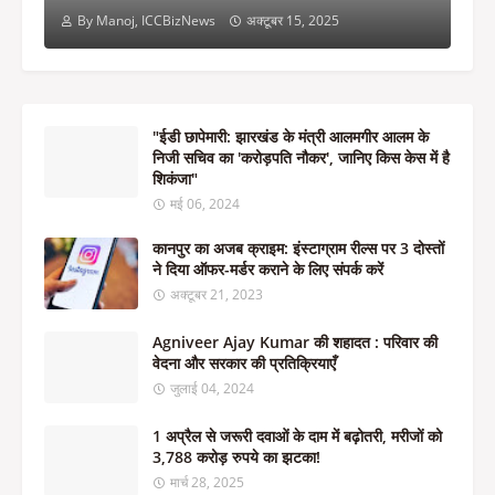
By Manoj, ICCBizNews
अक्टूबर 15, 2025
"ईडी छापेमारी: झारखंड के मंत्री आलमगीर आलम के
निजी सचिव का 'करोड़पति नौकर', जानिए किस केस में है
शिकंजा"
मई 06, 2024
कानपुर का अजब क्राइम: इंस्टाग्राम रील्स पर 3 दोस्तों
ने दिया ऑफर-मर्डर कराने के लिए संपर्क करें
अक्टूबर 21, 2023
Agniveer Ajay Kumar की शहादत : परिवार की
वेदना और सरकार की प्रतिक्रियाएँ
जुलाई 04, 2024
1 अप्रैल से जरूरी दवाओं के दाम में बढ़ोतरी, मरीजों को
3,788 करोड़ रुपये का झटका!
मार्च 28, 2025