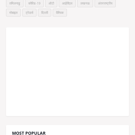
तमिलनाडु
कोविड-19
ऑटो
आईपीएल
लखनऊ
अंतरराष्ट्रीय
मोबाइल
ट्रेडर्स
दिल्ली
वैश्विक
MOST POPULAR