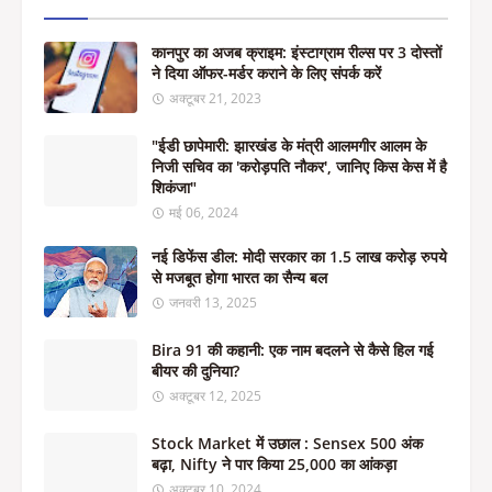
कानपुर का अजब क्राइम: इंस्टाग्राम रील्स पर 3 दोस्तों
ने दिया ऑफर-मर्डर कराने के लिए संपर्क करें
अक्टूबर 21, 2023
"ईडी छापेमारी: झारखंड के मंत्री आलमगीर आलम के
निजी सचिव का 'करोड़पति नौकर', जानिए किस केस में है
शिकंजा"
मई 06, 2024
नई डिफेंस डील: मोदी सरकार का 1.5 लाख करोड़ रुपये
से मजबूत होगा भारत का सैन्य बल
जनवरी 13, 2025
Bira 91 की कहानी: एक नाम बदलने से कैसे हिल गई
बीयर की दुनिया?
अक्टूबर 12, 2025
Stock Market में उछाल : Sensex 500 अंक
बढ़ा, Nifty ने पार किया 25,000 का आंकड़ा
अक्टूबर 10, 2024