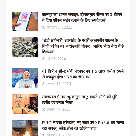
कानपुर का अजब क्राइम: इंस्टाग्राम रील्स पर 3 दोस्तों
ने दिया ऑफर-मर्डर कराने के लिए संपर्क करें
अक्टूबर 21, 2023
"ईडी छापेमारी: झारखंड के मंत्री आलमगीर आलम के
निजी सचिव का 'करोड़पति नौकर', जानिए किस केस में है
शिकंजा"
मई 06, 2024
नई डिफेंस डील: मोदी सरकार का 1.5 लाख करोड़ रुपये
से मजबूत होगा भारत का सैन्य बल
जनवरी 13, 2025
उत्तराखंड में नया भू-कानून लागू: बाहरी लोगों की भूमि
खरीद पर सख्त नियम
फ़रवरी 19, 2025
ISRO ने रचा इतिहास, नए साल पर XPoSat का लॉन्च
रहा सफल, ब्लैक होल का खोलेगा राज
जनवरी 01, 2024