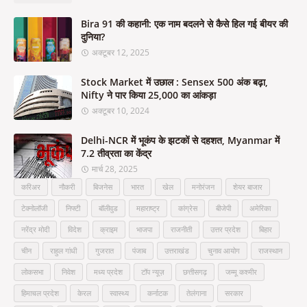
Bira 91 की कहानी: एक नाम बदलने से कैसे हिल गई बीयर की
दुनिया?
अक्टूबर 12, 2025
Stock Market में उछाल : Sensex 500 अंक बढ़ा,
Nifty ने पार किया 25,000 का आंकड़ा
अक्टूबर 10, 2024
Delhi-NCR में भूकंप के झटकों से दहशत, Myanmar में
7.2 तीव्रता का केंद्र
मार्च 28, 2025
करिअर
नौकरी
बिजनेस
भारत
खेल
मनोरंजन
शेयर बाजार
टेक्नोलॉजी
निफ्टी
बॉलीवुड
महाराष्ट्र
कांग्रेस
बीजेपी
अमेरिका
नरेंद्र मोदी
विदेश
क्राइम
भाजपा
राजनीती
उत्तर प्रदेश
बिहार
चीन
राहुल गांधी
गुजरात
पंजाब
उत्तराखंड
चुनाव आयोग
राजस्थान
लोकसभा
निवेश
मध्य प्रदेश
टॉप न्यूज़
छत्तीसगढ़
जम्मू कश्मीर
हिमाचल प्रदेश
केरल
स्वास्थ्य
कर्नाटक
तेलंगाना
सरकार