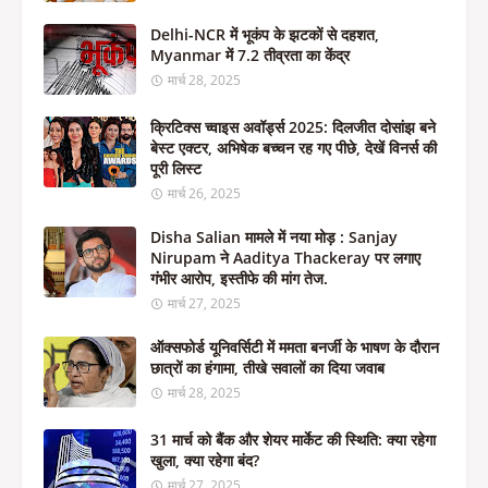
Delhi-NCR में भूकंप के झटकों से दहशत,
Myanmar में 7.2 तीव्रता का केंद्र
मार्च 28, 2025
क्रिटिक्स च्वाइस अवॉर्ड्स 2025: दिलजीत दोसांझ बने
बेस्ट एक्टर, अभिषेक बच्चन रह गए पीछे, देखें विनर्स की
पूरी लिस्ट
मार्च 26, 2025
Disha Salian मामले में नया मोड़ : Sanjay
Nirupam ने Aaditya Thackeray पर लगाए
गंभीर आरोप, इस्तीफे की मांग तेज.
मार्च 27, 2025
ऑक्सफोर्ड यूनिवर्सिटी में ममता बनर्जी के भाषण के दौरान
छात्रों का हंगामा, तीखे सवालों का दिया जवाब
मार्च 28, 2025
31 मार्च को बैंक और शेयर मार्केट की स्थिति: क्या रहेगा
खुला, क्या रहेगा बंद?
मार्च 27, 2025