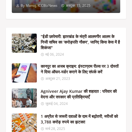
By Manoj, ICCBizNews
अक्टूबर 15, 2025
"ईडी छापेमारी: झारखंड के मंत्री आलमगीर आलम के
निजी सचिव का 'करोड़पति नौकर', जानिए किस केस में है
शिकंजा"
मई 06, 2024
कानपुर का अजब क्राइम: इंस्टाग्राम रील्स पर 3 दोस्तों
ने दिया ऑफर-मर्डर कराने के लिए संपर्क करें
अक्टूबर 21, 2023
Agniveer Ajay Kumar की शहादत : परिवार की
वेदना और सरकार की प्रतिक्रियाएँ
जुलाई 04, 2024
1 अप्रैल से जरूरी दवाओं के दाम में बढ़ोतरी, मरीजों को
3,788 करोड़ रुपये का झटका!
मार्च 28, 2025