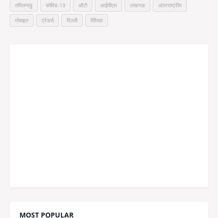
तमिलनाडु
कोविड-19
ऑटो
आईपीएल
लखनऊ
अंतरराष्ट्रीय
मोबाइल
ट्रेडर्स
दिल्ली
वैश्विक
MOST POPULAR