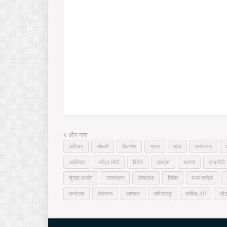
और नया
करिअर
नौकरी
बिजनेस
भारत
खेल
मनोरंजन
अमेरिका
नरेंद्र मोदी
विदेश
क्राइम
भाजपा
राजनीती
चुनाव आयोग
राजस्थान
लोकसभा
निवेश
मध्य प्रदेश
कर्नाटक
तेलंगाना
सरकार
तमिलनाडु
कोविड-19
ऑट