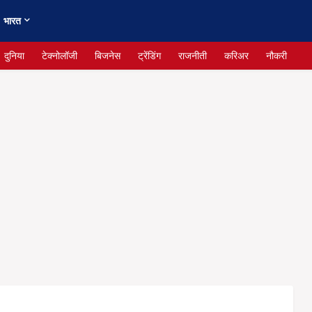
भारत
दुनिया
टेक्नोलॉजी
बिजनेस
ट्रेंडिंग
राजनीती
करिअर
नौकरी