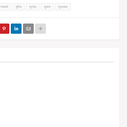
नक्सली
पुलिस
मुठभेड़
सुकमा
सुरक्षाबल