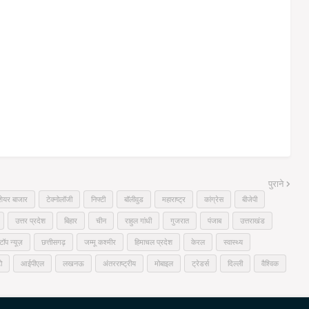
पुराने
शेयर बाजार
टेक्नोलॉजी
निफ्टी
बॉलीवुड
महाराष्ट्र
कांग्रेस
बीजेपी
उत्तर प्रदेश
बिहार
चीन
राहुल गांधी
गुजरात
पंजाब
उत्तराखंड
टॉप न्यूज़
छत्तीसगढ़
जम्मू कश्मीर
हिमाचल प्रदेश
केरल
स्वास्थ्य
ो
आईपीएल
लखनऊ
अंतरराष्ट्रीय
मोबाइल
ट्रेडर्स
दिल्ली
वैश्विक