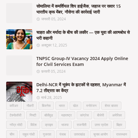
सोमालिया में कमर्शियल शिप हाईजैक, जहाज पर सवार 15
भारतीय क्रू मेंबर, नौसेना की कार्रवाई जारी
जनवरी 05, 2024
चाहत और मर्यादा के बीच की लकीर — एक युवा की आत्मबोध से
भरी कहानी
अक्टूबर 12, 2025
TNPSC Group-IV Vacancy 2024 Apply Online
for Civil Services Exam
फ़रवरी 05, 2024
Delhi-NCR में भूकंप के झटकों से दहशत, Myanmar में
7.2 तीव्रता का केंद्र
मार्च 28, 2025
करिअर
नौकरी
बिजनेस
भारत
खेल
मनोरंजन
शेयर बाजार
टेक्नोलॉजी
निफ्टी
बॉलीवुड
महाराष्ट्र
कांग्रेस
बीजेपी
अमेरिका
नरेंद्र मोदी
विदेश
क्राइम
भाजपा
राजनीती
उत्तर प्रदेश
बिहार
चीन
राहुल गांधी
गुजरात
पंजाब
उत्तराखंड
चुनाव आयोग
राजस्थान