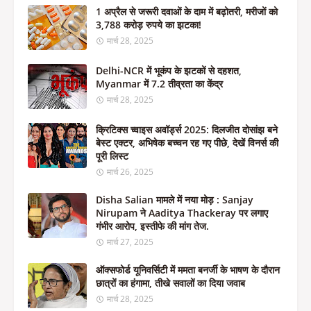
1 अप्रैल से जरूरी दवाओं के दाम में बढ़ोतरी, मरीजों को
3,788 करोड़ रुपये का झटका!
मार्च 28, 2025
Delhi-NCR में भूकंप के झटकों से दहशत,
Myanmar में 7.2 तीव्रता का केंद्र
मार्च 28, 2025
क्रिटिक्स च्वाइस अवॉर्ड्स 2025: दिलजीत दोसांझ बने
बेस्ट एक्टर, अभिषेक बच्चन रह गए पीछे, देखें विनर्स की
पूरी लिस्ट
मार्च 26, 2025
Disha Salian मामले में नया मोड़ : Sanjay
Nirupam ने Aaditya Thackeray पर लगाए
गंभीर आरोप, इस्तीफे की मांग तेज.
मार्च 27, 2025
ऑक्सफोर्ड यूनिवर्सिटी में ममता बनर्जी के भाषण के दौरान
छात्रों का हंगामा, तीखे सवालों का दिया जवाब
मार्च 28, 2025