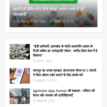
कंपनी की बैलेंस शीट कैसे समझें: आसान भाषा में पूरी
जानकारी
By Manoj, ICCBizNews
अक्टूबर 15, 2025
"ईडी छापेमारी: झारखंड के मंत्री आलमगीर आलम के
निजी सचिव का 'करोड़पति नौकर', जानिए किस केस में है
शिकंजा"
मई 06, 2024
कानपुर का अजब क्राइम: इंस्टाग्राम रील्स पर 3 दोस्तों
ने दिया ऑफर-मर्डर कराने के लिए संपर्क करें
अक्टूबर 21, 2023
Agniveer Ajay Kumar की शहादत : परिवार की
वेदना और सरकार की प्रतिक्रियाएँ
जुलाई 04, 2024