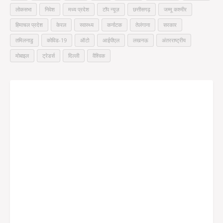
लोकसभा
निवेश
मध्य प्रदेश
टॉप न्यूज़
छत्तीसगढ़
जम्मू कश्मीर
हिमाचल प्रदेश
केरल
स्वास्थ्य
कर्नाटक
तेलंगाना
सरकार
तमिलनाडु
कोविड-19
ऑटो
आईपीएल
लखनऊ
अंतरराष्ट्रीय
मोबाइल
ट्रेडर्स
दिल्ली
वैश्विक