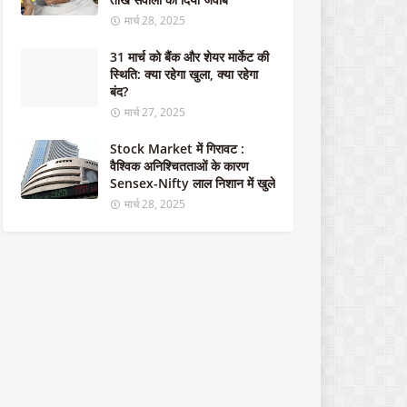
का
र
मार्च 28, 2025
का
1
31 मार्च को बैंक और शेयर मार्केट की
.
स्थिति: क्या रहेगा खुला, क्या रहेगा
5
बंद?
ला
मार्च 27, 2025
ख
क
Stock Market में गिरावट :
रो
वैश्विक अनिश्चितताओं के कारण
ड़
Sensex-Nifty लाल निशान में खुले
रु
मार्च 28, 2025
प
ये
से
म
ज
बू
त
हो
गा
भा
र
त