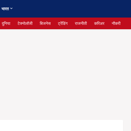
भारत
दुनिया
टेक्नोलॉजी
बिजनेस
ट्रेंडिंग
राजनीती
करिअर
नौकरी