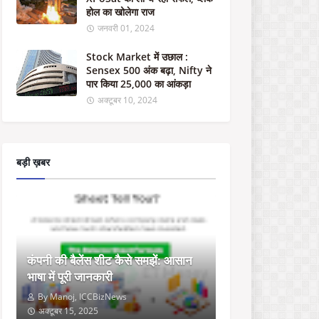
"
होल का खोलेगा राज
ई
जनवरी 01, 2024
डी
छा
Stock Market में उछाल :
पे
Sensex 500 अंक बढ़ा, Nifty ने
मा
पार किया 25,000 का आंकड़ा
री
अक्टूबर 10, 2024
:
झा
र
खं
ड
बड़ी ख़बर
के
मं
त्री
आ
ल
म
गी
कंपनी की बैलेंस शीट कैसे समझें: आसान
र
भाषा में पूरी जानकारी
आ
ल
By Manoj, ICCBizNews
म
अक्टूबर 15, 2025