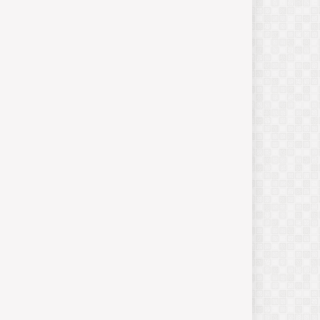
का
सै
न्य
ब
ल
जनवरी
13,
2025
B
i
r
a
9
1
की
क
हा
नी
:
ए
क