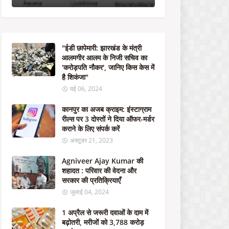
के
नि
जी
स
चि
"ईडी छापेमारी: झारखंड के मंत्री
व
आलमगीर आलम के निजी सचिव का
का
'करोड़पति नौकर', जानिए किस केस में
'
है शिकंजा"
क
रो
मई 06, 2024
ड़
प
कानपुर का अजब क्राइम: इंस्टाग्राम
ति
रील्स पर 3 दोस्तों ने दिया ऑफर-मर्डर
नौ
कराने के लिए संपर्क करें
क
अक्टूबर 21, 2023
र
'
Agniveer Ajay Kumar की
,
शहादत : परिवार की वेदना और
जा
सरकार की प्रतिक्रियाएँ
नि
जुलाई 04, 2024
ए
कि
1 अप्रैल से जरूरी दवाओं के दाम में
स
बढ़ोतरी, मरीजों को 3,788 करोड़
के