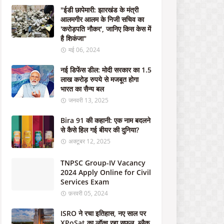
ऑ
"ईडी छापेमारी: झारखंड के मंत्री
फ
आलमगीर आलम के निजी सचिव का
र
'करोड़पति नौकर', जानिए किस केस में
-
है शिकंजा"
म
मई 06, 2024
र्ड
र
नई डिफेंस डील: मोदी सरकार का 1.5
क
लाख करोड़ रुपये से मजबूत होगा
रा
भारत का सैन्य बल
ने
जनवरी 13, 2025
के
लि
Bira 91 की कहानी: एक नाम बदलने
ए
से कैसे हिल गई बीयर की दुनिया?
सं
प
अक्टूबर 12, 2025
र्क
क
TNPSC Group-IV Vacancy
रें
2024 Apply Online for Civil
Services Exam
अक्टूबर
फ़रवरी 05, 2024
21,
2023
ISRO ने रचा इतिहास, नए साल पर
XPoSat का लॉन्च रहा सफल, ब्लैक