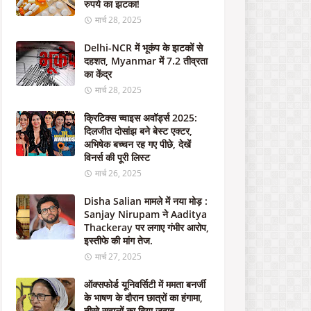
रुपये का झटका!
स
में
मार्च 28, 2025
है
शि
Delhi-NCR में भूकंप के झटकों से
कं
दहशत, Myanmar में 7.2 तीव्रता
जा
का केंद्र
"
मार्च 28, 2025
मई
06,
क्रिटिक्स च्वाइस अवॉर्ड्स 2025:
2024
दिलजीत दोसांझ बने बेस्ट एक्टर,
अभिषेक बच्चन रह गए पीछे, देखें
न
विनर्स की पूरी लिस्ट
ई
मार्च 26, 2025
डि
फें
Disha Salian मामले में नया मोड़ :
स
Sanjay Nirupam ने Aaditya
डी
Thackeray पर लगाए गंभीर आरोप,
ल
इस्तीफे की मांग तेज.
:
मार्च 27, 2025
मो
दी
ऑक्सफोर्ड यूनिवर्सिटी में ममता बनर्जी
स
के भाषण के दौरान छात्रों का हंगामा,
र
तीखे सवालों का दिया जवाब