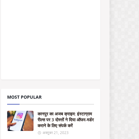
पु
र
का
अ
ज
ब
क्रा
इ
म
:
इं
स्टा
ग्रा
म
री
ल्स
MOST POPULAR
प
र
3
कानपुर का अजब क्राइम: इंस्टाग्राम
दो
रील्स पर 3 दोस्तों ने दिया ऑफर-मर्डर
स्तों
कराने के लिए संपर्क करें
ने
दि
अक्टूबर 21, 2023
या